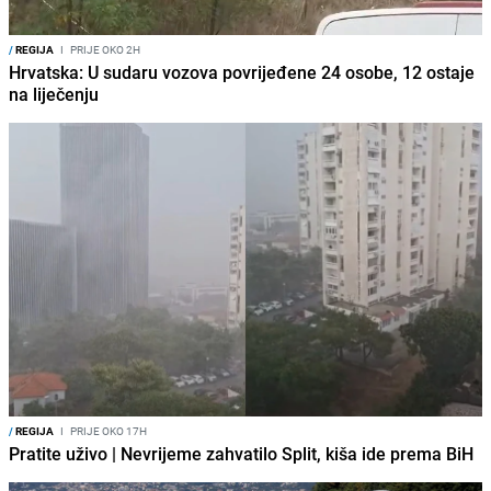
/
REGIJA
I
PRIJE OKO 2H
Hrvatska: U sudaru vozova povrijeđene 24 osobe, 12 ostaje
na liječenju
/
REGIJA
I
PRIJE OKO 17H
Pratite uživo | Nevrijeme zahvatilo Split, kiša ide prema BiH