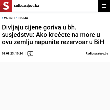
Otvor
/
VIJESTI
/
REGIJA
Divljaju cijene goriva u bh.
susjedstvu: Ako krećete na more u
ovu zemlju napunite rezervoar u BiH
01.08.23. 10:24
Radiosarajevo.ba
0