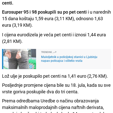
centi.
Eurosuper 95 i 98 poskupili su po pet centi
i u narednih
15 dana koštaju 1,59 eura (3,11 KM), odnosno 1,63
eura (3,19 KM).
I cijena eurodizela je veća pet centi i iznosi 1,44 eura
(2,81 KM).
TRENDING
Maloljetnik u policijskoj stanici u Ljubinju
napao policajca i oštetio vrata
Lož ulje je poskupilo pet centi na 1,41 euro (2,76 KM).
Posljednje promjene cijena bile su 18. jula, kada su sve
vrste goriva poskupile dva do tri centa.
Prema odredbama Uredbe o načinu obrazovanja
maksimalnih maloprodajnih cijena naftnih derivata,