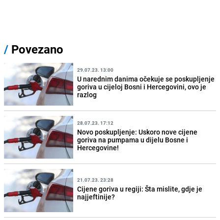
/
Povezano
29.07.23. 13:00
U narednim danima očekuje se poskupljenje
goriva u cijeloj Bosni i Hercegovini, ovo je
razlog
28.07.23. 17:12
Novo poskupljenje: Uskoro nove cijene
goriva na pumpama u dijelu Bosne i
Hercegovine!
21.07.23. 23:28
Cijene goriva u regiji: Šta mislite, gdje je
najjeftinije?