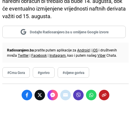
naredni obračun bi trebalo da bude 14. augusta, dok
će eventualno izmijenjene vrijednosti naftnih derivata
važiti od 15. augusta.
Dodajte Radiosarajevo.ba u omiljene Google izvore
Radiosarajevo.ba
pratite putem aplikacije za
Android
|
iOS
i društvenih
mreža
Twitter
|
Facebook
|
Instagram
, kao i putem našeg
Viber
Chata.
#Crna Gora
#gorivo
#cijene goriva