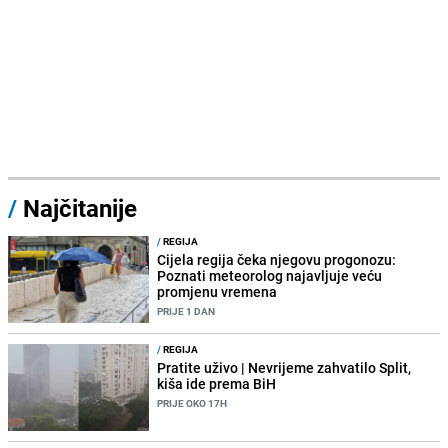
/
Najčitanije
/
REGIJA
Cijela regija čeka njegovu progonozu:
Poznati meteorolog najavljuje veću
promjenu vremena
PRIJE 1 DAN
/
REGIJA
Pratite uživo | Nevrijeme zahvatilo Split,
kiša ide prema BiH
PRIJE OKO 17H