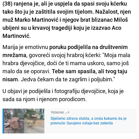
(38) ranjena je, ali je uspjela da spasi svoju kćerku
tako što ju je zaštitila svojim tijelom. Nažalost, njen
muž Marko Martinović i njegov brat blizanac Miloš
ubijeni su u krvavoj tragediji koju je izazvao Aco
Martinović.
Marija je emotivnu
poruku podijelila na društvenim
mrežama
, govoreći svojoj hrabroj kćerki: "Moja mala
hrabra djevojčice, doći će ti mama uskoro, samo još
malo da se oporavi.
Tebe sam spasila, ali tvog taju
nisam
. Jedva čekam da te zagrlim i poljubim."
U objavi je podijelila i fotografiju djevojčice, koja je
sada sa njom i njenom porodicom.
TRENDING
Siječemo zdrava stabla, a onda kukamo da je
prevruće: Sarajevo ostaje bez zelenila