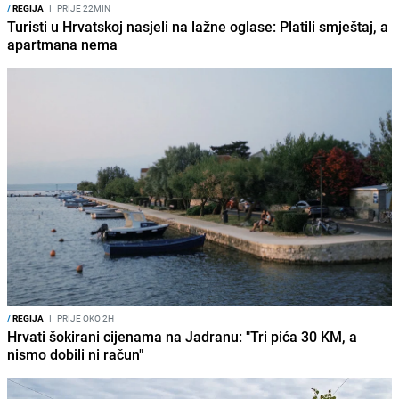
/
REGIJA
I
PRIJE 22MIN
Turisti u Hrvatskoj nasjeli na lažne oglase: Platili smještaj, a
apartmana nema
/
REGIJA
I
PRIJE OKO 2H
Hrvati šokirani cijenama na Jadranu: "Tri pića 30 KM, a
nismo dobili ni račun"