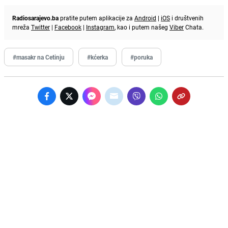
Radiosarajevo.ba
pratite putem aplikacije za
Android
|
iOS
i društvenih
mreža
Twitter
|
Facebook
|
Instagram
, kao i putem našeg
Viber
Chata.
#masakr na Cetinju
#kćerka
#poruka