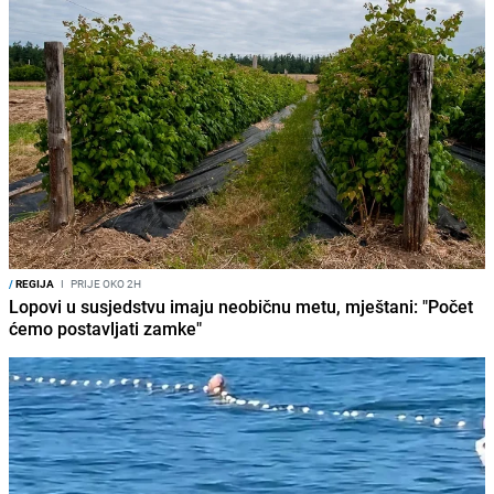
/
REGIJA
I
PRIJE OKO 2H
Lopovi u susjedstvu imaju neobičnu metu, mještani: "Počet
ćemo postavljati zamke"