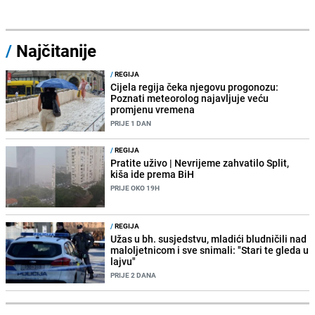
/
Najčitanije
/
REGIJA
Cijela regija čeka njegovu progonozu:
Poznati meteorolog najavljuje veću
promjenu vremena
PRIJE 1 DAN
/
REGIJA
Pratite uživo | Nevrijeme zahvatilo Split,
kiša ide prema BiH
PRIJE OKO 19H
/
REGIJA
Užas u bh. susjedstvu, mladići bludničili nad
maloljetnicom i sve snimali: "Stari te gleda u
lajvu"
PRIJE 2 DANA