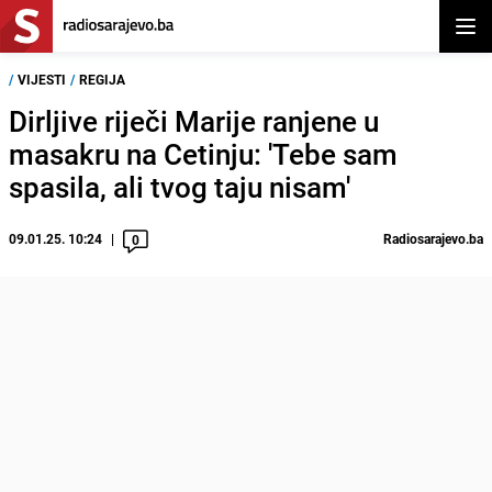
Otvor
/
VIJESTI
/
REGIJA
Dirljive riječi Marije ranjene u
masakru na Cetinju: 'Tebe sam
spasila, ali tvog taju nisam'
09.01.25. 10:24
Radiosarajevo.ba
0