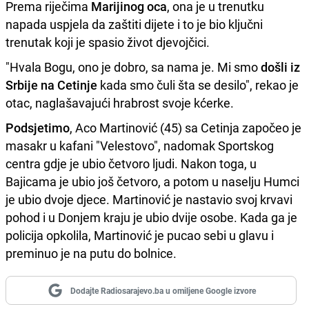
Prema riječima
Marijinog oca
, ona je u trenutku
napada uspjela da zaštiti dijete i to je bio ključni
trenutak koji je spasio život djevojčici.
"Hvala Bogu, ono je dobro, sa nama je. Mi smo
došli iz
Srbije na Cetinje
kada smo čuli šta se desilo", rekao je
otac, naglašavajući hrabrost svoje kćerke.
Podsjetimo
, Aco Martinović (45) sa Cetinja započeo je
masakr u kafani "Velestovo", nadomak Sportskog
centra gdje je ubio četvoro ljudi. Nakon toga, u
Bajicama je ubio još četvoro, a potom u naselju Humci
je ubio dvoje djece. Martinović je nastavio svoj krvavi
pohod i u Donjem kraju je ubio dvije osobe. Kada ga je
policija opkolila, Martinović je pucao sebi u glavu i
preminuo je na putu do bolnice.
Dodajte Radiosarajevo.ba u omiljene Google izvore