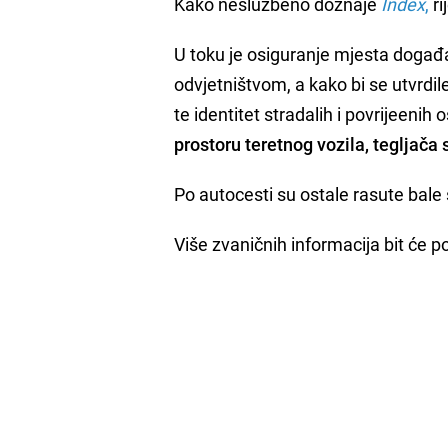
Kako neslužbeno doznaje
Index
,
ri
U toku je osiguranje mjesta događa
odvjetništvom, a kako bi se utvrdi
te identitet stradalih i povrijeeni
prostoru teretnog vozila, tegljača 
Po autocesti su ostale rasute bale 
Više zvaničnih informacija bit će 