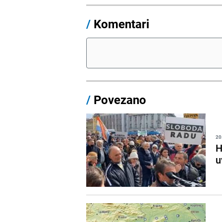
/
Komentari
/
Povezano
20
H
u