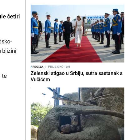
le četiri
dsko-
blizini
/
REGIJA
I
PRIJE OKO 10H
Zelenski stigao u Srbiju, sutra sastanak s
 te
Vučićem