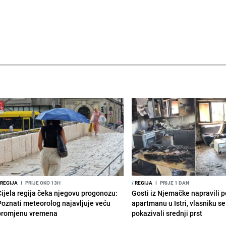
REGIJA
I
PRIJE OKO 13H
/
REGIJA
I
PRIJE 1 DAN
Cijela regija čeka njegovu progonozu:
Gosti iz Njemačke napravili p
Poznati meteorolog najavljuje veću
apartmanu u Istri, vlasniku se 
promjenu vremena
pokazivali srednji prst