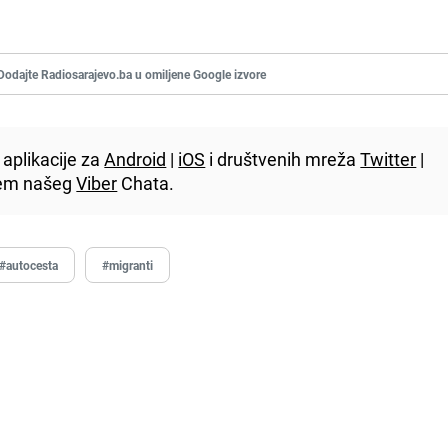
Dodajte Radiosarajevo.ba u omiljene Google izvore
aplikacije za
Android
|
iOS
i društvenih mreža
Twitter
|
utem našeg
Viber
Chata.
#autocesta
#migranti