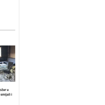
ožar u
smijali i