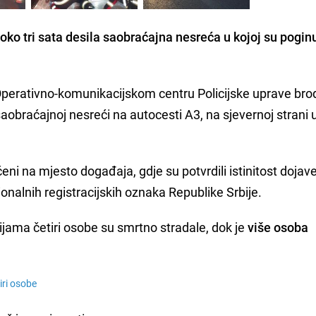
ko tri sata desila saobraćajna nesreća u kojoj su poginu
 u Operativno-komunikacijskom centru Policijske uprave bro
obraćajnoj nesreći na autocesti A3, na sjevernoj strani u 
eni na mjesto događaja, gdje su potvrdili istinitost dojave
onalnih registracijskih oznaka Republike Srbije.
ama četiri osobe su smrtno stradale, dok je
više osoba
iri osobe