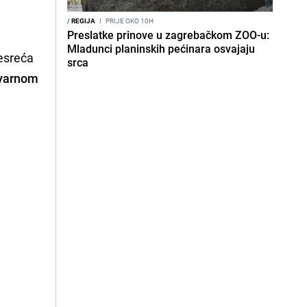
/
REGIJA
I
PRIJE OKO 10H
Preslatke prinove u zagrebačkom ZOO-u:
Mladunci planinskih pećinara osvajaju
nesreća
srca
varnom