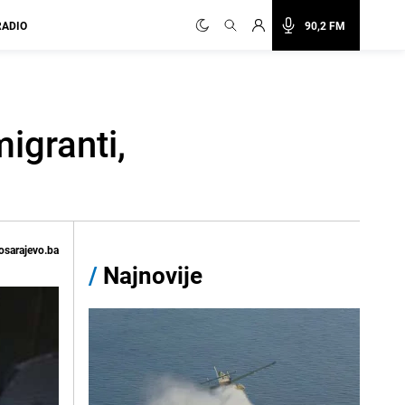
RADIO
90,2 FM
igranti,
osarajevo.ba
/
Najnovije