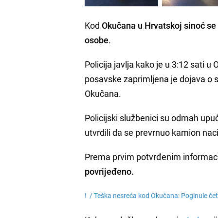
Kod
Okučana u Hrvatskoj sinoć se o
osobe
.
Policija javlja kako je u 3:12 sati
posavske zaprimljena je dojava o sa
Okučana.
Policijski službenici su odmah upuć
utvrdili da se prevrnuo kamion naci
Prema prvim potvrđenim informacij
povrijeđeno.
! /
Teška nesreća kod Okučana: Poginule čet