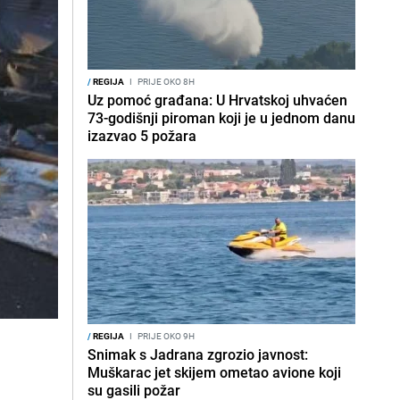
/
REGIJA
I
PRIJE OKO 8H
Uz pomoć građana: U Hrvatskoj uhvaćen
73-godišnji piroman koji je u jednom danu
izazvao 5 požara
/
REGIJA
I
PRIJE OKO 9H
Snimak s Jadrana zgrozio javnost:
Muškarac jet skijem ometao avione koji
su gasili požar