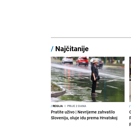
/
Najčitanije
/
REGIJA
I
PRIJE 2 DANA
/
Pratite uživo | Nevrijeme zahvatilo
Sloveniju, oluje idu prema Hrvatskoj