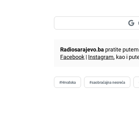
Radiosarajevo.ba
pratite putem 
Facebook
|
Instagram
, kao i p
#Hrvatska
#saobraćajna nesreća