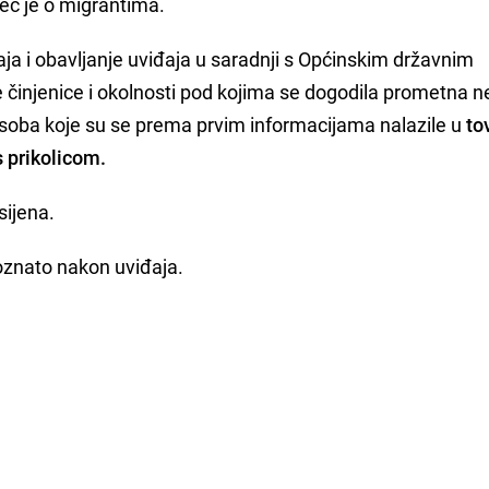
ječ je o migrantima.
ja i obavljanje uviđaja u saradnji s Općinskim državnim
le činjenice i okolnosti pod kojima se dogodila prometna 
h osoba koje su se prema prvim informacijama nalazile u
to
s prikolicom.
sijena.
poznato nakon uviđaja.