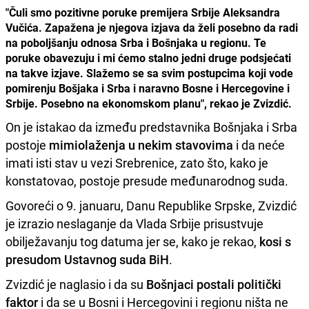
"Čuli smo pozitivne poruke premijera Srbije Aleksandra
Vučića. Zapažena je njegova izjava da želi posebno da radi
na poboljšanju odnosa Srba i Bošnjaka u regionu. Te
poruke obavezuju i mi ćemo stalno jedni druge podsjećati
na takve izjave. Slažemo se sa svim postupcima koji vode
pomirenju Bošjaka i Srba i naravno Bosne i Hercegovine i
Srbije. Posebno na ekonomskom planu", rekao je Zvizdić.
On je istakao da između predstavnika Bošnjaka i Srba
postoje
mimiolaženja u nekim stavovima
i da neće
imati isti stav u vezi Srebrenice, zato što, kako je
konstatovao, postoje presude međunarodnog suda.
Govoreći o 9. januaru, Danu Republike Srpske, Zvizdić
je izrazio neslaganje da Vlada Srbije prisustvuje
obilježavanju tog datuma jer se, kako je rekao,
kosi s
presudom Ustavnog suda BiH
.
Zvizdić je naglasio i da su
Bošnjaci postali politički
faktor
i da se u Bosni i Hercegovini i regionu ništa ne