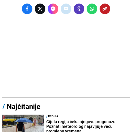
/
Najčitanije
/
REGIJA
Cijela regija čeka njegovu progonozu:
Poznati meteorolog najavljuje veću
promjenu vremena