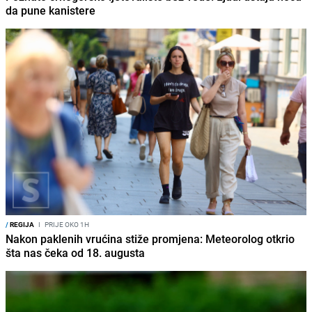
da pune kanistere
/
REGIJA
I
PRIJE OKO 1H
Nakon paklenih vrućina stiže promjena: Meteorolog otkrio
šta nas čeka od 18. augusta