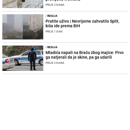
PRIJE 2 DANA
/
REGIJA
Pratite uživo | Nevrijeme zahvatilo Split,
kiša ide prema BiH
PRIJE 1 DAN
/
REGIJA
Mladića napali na Braču zbog majice: Prvo
ga natjerali da je skine, pa ga udarili
PRIJE 2 DANA