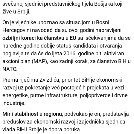
svečanoj sjednici predstavničkog tijela Bošjaka koji
žive u Srbiji.
On je vijećnike upoznao sa situacijom u Bosni i
Hercegovini navodeći da su ovoj godini napravljeni
ozbiljni koraci ka članstvu u EU
sa isčekivanjima da se
naredne godine dobije status kandidata i otvaranja
poglavlja te da će do ljeta 2016. godine biti aktiviran
akcioni plan (MAP), kao zadnji korak, za članstvo BiH u
NATO.
Prema riječima Zvizdića, prioritet BiH je ekonomski
razvoj uz pokretanje već postojećih projekata u vezi
energetike, putne infrastrukture, poljopriverde i drvne
industrije.
Mir i stabilnost u regionu
, podvukao je on, predstavlja
preduslov za ekonomski razvoj i zajednička sjednica
vlada BiH i Srbije je dobra poruka.