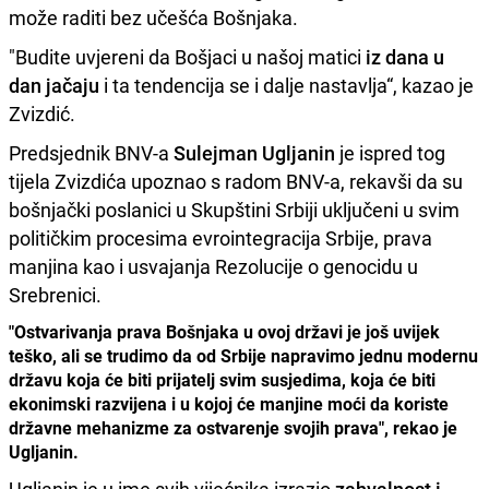
može raditi bez učešća Bošnjaka.
"Budite uvjereni da Bošjaci u našoj matici
iz dana u
dan jačaju
i ta tendencija se i dalje nastavlja“, kazao je
Zvizdić.
Predsjednik BNV-a
Sulejman Ugljanin
je ispred tog
tijela Zvizdića upoznao s radom BNV-a, rekavši da su
bošnjački poslanici u Skupštini Srbiji uključeni u svim
političkim procesima evrointegracija Srbije, prava
manjina kao i usvajanja Rezolucije o genocidu u
Srebrenici.
"Ostvarivanja prava Bošnjaka u ovoj državi je još uvijek
teško, ali se trudimo da od Srbije napravimo jednu modernu
državu koja će biti prijatelj svim susjedima, koja će biti
ekonimski razvijena i u kojoj će manjine moći da koriste
državne mehanizme za ostvarenje svojih prava", rekao je
Ugljanin.