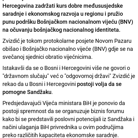
Hercegovina zadržati kurs dobre međususjedske
saradnje i ekonomskog razvoja u regionu i pružio
punu podršku Bošnjačkom nacionalnom vijeću (BNV)
na očuvanju bošnjačkog nacionalnog identiteta.
Zvizdić je tokom protokolarne posjete Novom Pazaru
obišao i Bošnjačko nacionalno vijeće (BNV) gdje se na
svečanoj sjednici obratio vijećnicima.
Istakavši da se o Bosni i Hercegovini više ne govori o
"državnom slučaju" već o "odgovornoj državi" Zvizdić je
rekao da u Bosni i Hercegovini
postoji volja da se
pomogne Sandžaku
.
Predsjedavajući Vijeća ministara BiH je ponovio da
postoji spremnost da se organuzuje biznis forumu
kako bi se predstavili poslovni potencijali iz Sandžaka i
načini ulaganja BiH privrednika u ovim područjima
preko različitih kapaciteta ekonomske saradnje.