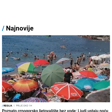
/
Najnovije
/
REGIJA
I
PRIJE OKO 1H
Poznato crnogorsko ljetovalište bez vode: Ljudi ustaju noću