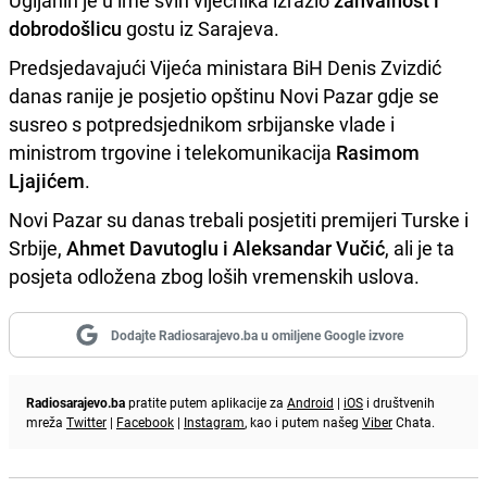
Ugljanin je u ime svih vijećnika izrazio
zahvalnost i
dobrodošlicu
gostu iz Sarajeva.
Predsjedavajući Vijeća ministara BiH Denis Zvizdić
danas ranije je posjetio opštinu Novi Pazar gdje se
susreo s potpredsjednikom srbijanske vlade i
ministrom trgovine i telekomunikacija
Rasimom
Ljajićem
.
Novi Pazar su danas trebali posjetiti premijeri Turske i
Srbije,
Ahmet Davutoglu i Aleksandar Vučić
, ali je ta
posjeta odložena zbog loših vremenskih uslova.
Dodajte Radiosarajevo.ba u omiljene Google izvore
Radiosarajevo.ba
pratite putem aplikacije za
Android
|
iOS
i društvenih
mreža
Twitter
|
Facebook
|
Instagram
, kao i putem našeg
Viber
Chata.