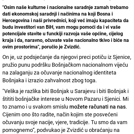
"Osim naše kulturne i nacionalne saradnje zamah trebamo
dati ekonomskoj saradnji i načinima na koji Bosna i
Hercegovina i naši privrednici, koji već imaju kapaciteta da
budu investitori van BiH, vam mogu pomoći da i vi vaše
potencijale stavite u funckiji razvoja vaše općine, cijelog
kraja i da, naravno, očuvate vaše nacionalno tkivo i biće na
ovim prostorima", poručio je Zvizdić.
On je, uz podsjećanje da njegovi preci potiču iz Sjenice,
pružio punu podršku Bošnjačkom nacionalnom vijeću
na zalaganju za očuvanje nacionalnog identiteta
Bošnjaka i izrazio zahvalnost zbog toga.
"Velika je razlika biti Bošnjak u Sarajevu i biti Bošnjak i
štititi bošnjačke interese u Novom Pazaru i Sjenici. Mi
to znamo i u svakom smislu
možete računati na nas
.
Cijenim ono što radite, način kojim ste posvećeni
očuvanju svoje nacije, vjere, tradicije. Tu smo da vam
pomognemo“, podvukao je Zvizdić u obraćanju na