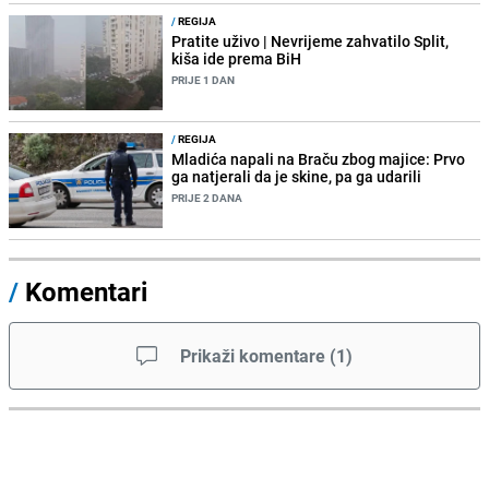
/
REGIJA
Pratite uživo | Nevrijeme zahvatilo Split,
kiša ide prema BiH
PRIJE 1 DAN
/
REGIJA
Mladića napali na Braču zbog majice: Prvo
ga natjerali da je skine, pa ga udarili
PRIJE 2 DANA
/
Komentari
Prikaži komentare
(
1
)