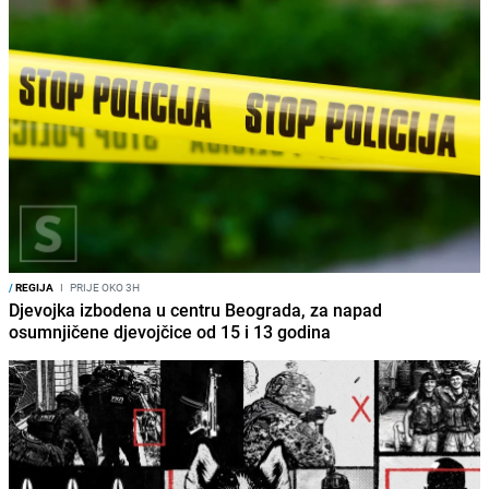
/
REGIJA
I
PRIJE OKO 3H
Djevojka izbodena u centru Beograda, za napad
osumnjičene djevojčice od 15 i 13 godina