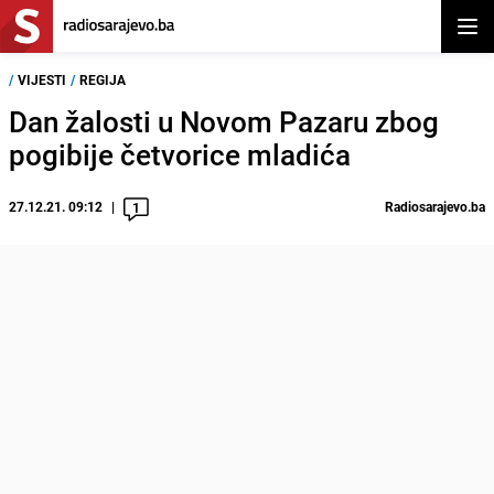
Otvor
/
VIJESTI
/
REGIJA
Dan žalosti u Novom Pazaru zbog
pogibije četvorice mladića
27.12.21. 09:12
Radiosarajevo.ba
1