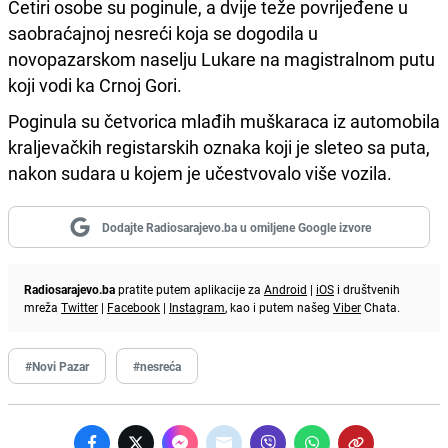
Četiri osobe su poginule, a dvije teže povrijeđene u
saobraćajnoj nesreći koja se dogodila u
novopazarskom naselju Lukare na magistralnom putu
koji vodi ka Crnoj Gori.
Poginula su četvorica mlađih muškaraca iz automobila
kraljevačkih registarskih oznaka koji je sleteo sa puta,
nakon sudara u kojem je učestvovalo više vozila.
Dodajte Radiosarajevo.ba u omiljene Google izvore
Radiosarajevo.ba
pratite putem aplikacije za
Android
|
iOS
i društvenih
mreža
Twitter
|
Facebook
|
Instagram
, kao i putem našeg
Viber
Chata.
#Novi Pazar
#nesreća