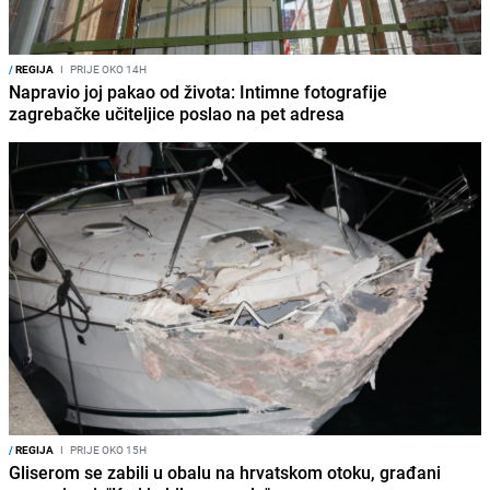
/
REGIJA
I
PRIJE OKO 14H
Napravio joj pakao od života: Intimne fotografije
zagrebačke učiteljice poslao na pet adresa
/
REGIJA
I
PRIJE OKO 15H
Gliserom se zabili u obalu na hrvatskom otoku, građani