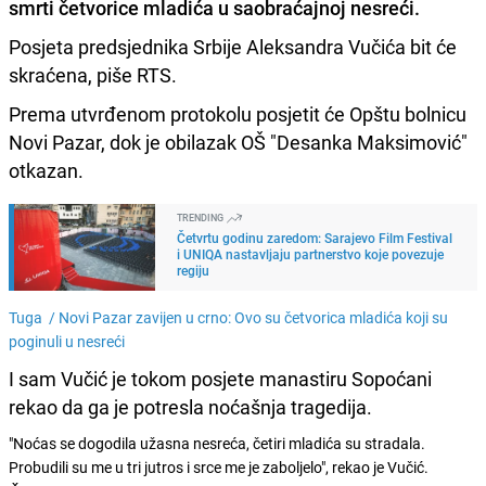
smrti četvorice mladića u saobraćajnoj nesreći.
Posjeta predsjednika Srbije Aleksandra Vučića bit će
skraćena, piše RTS.
Prema utvrđenom protokolu posjetit će Opštu bolnicu
Novi Pazar, dok je obilazak OŠ "Desanka Maksimović"
otkazan.
TRENDING
Četvrtu godinu zaredom: Sarajevo Film Festival
i UNIQA nastavljaju partnerstvo koje povezuje
regiju
Tuga /
Novi Pazar zavijen u crno: Ovo su četvorica mladića koji su
poginuli u nesreći
I sam Vučić je tokom posjete manastiru Sopoćani
rekao da ga je potresla noćašnja tragedija.
"Noćas se dogodila užasna nesreća, četiri mladića su stradala.
Probudili su me u tri jutros i srce me je zaboljelo", rekao je Vučić.