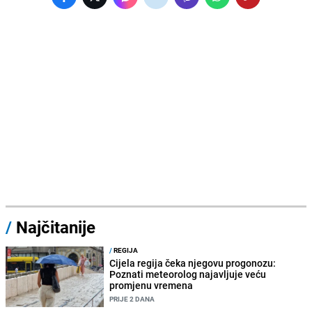
/
Najčitanije
/
REGIJA
Cijela regija čeka njegovu progonozu:
Poznati meteorolog najavljuje veću
promjenu vremena
PRIJE 2 DANA