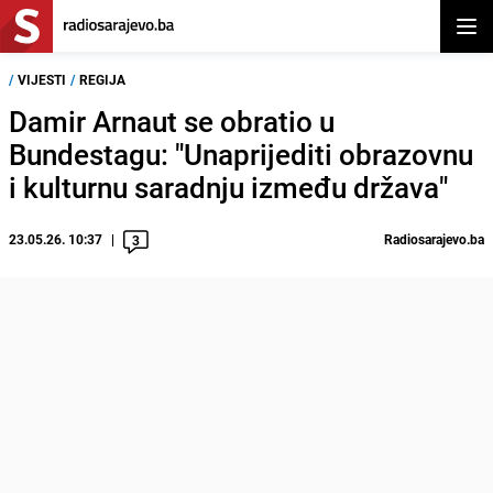
Otvor
/
VIJESTI
/
REGIJA
Damir Arnaut se obratio u
Bundestagu: "Unaprijediti obrazovnu
i kulturnu saradnju između država"
23.05.26. 10:37
Radiosarajevo.ba
3