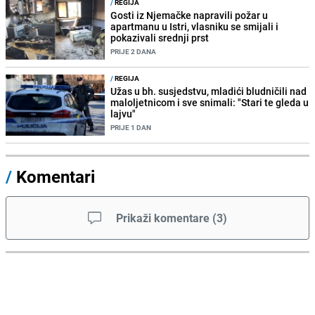
/
REGIJA
Gosti iz Njemačke napravili požar u
apartmanu u Istri, vlasniku se smijali i
pokazivali srednji prst
PRIJE 2 DANA
/
REGIJA
Užas u bh. susjedstvu, mladići bludničili nad
maloljetnicom i sve snimali: "Stari te gleda u
lajvu"
PRIJE 1 DAN
/
Komentari
Prikaži komentare
(
3
)