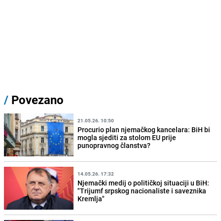
/
Povezano
21.05.26. 10:50
Procurio plan njemačkog kancelara: BiH bi
mogla sjediti za stolom EU prije
punopravnog članstva?
14.05.26. 17:32
Njemački medij o političkoj situaciji u BiH:
"Trijumf srpskog nacionaliste i saveznika
Kremlja"