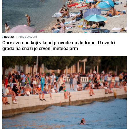
/
REGIJA
I
PRIJE OKO 3H
Oprez za one koji vikend provode na Jadranu: U ova tri
grada na snazi je crveni meteoalarm