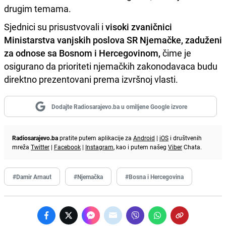
drugim temama.
Sjednici su prisustvovali i
visoki zvaničnici
Ministarstva vanjskih poslova SR Njemačke, zaduženi
za odnose sa Bosnom i Hercegovinom,
čime je
osigurano da prioriteti njemačkih zakonodavaca budu
direktno prezentovani prema izvršnoj vlasti.
Dodajte Radiosarajevo.ba u omiljene Google izvore
Radiosarajevo.ba
pratite putem aplikacije za
Android
|
iOS
i društvenih
mreža
Twitter
|
Facebook
|
Instagram
, kao i putem našeg
Viber
Chata.
#Damir Arnaut
#Njemačka
#Bosna i Hercegovina