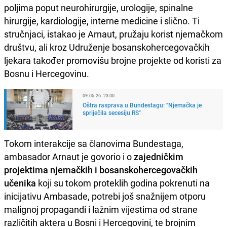
poljima poput neurohirurgije, urologije, spinalne
hirurgije, kardiologije, interne medicine i slično. Ti
stručnjaci, istakao je Arnaut, pružaju korist njemačkom
društvu, ali kroz Udruženje bosanskohercegovačkih
ljekara također promovišu brojne projekte od koristi za
Bosnu i Hercegovinu.
09.05.26. 23:00
Oštra rasprava u Bundestagu: "Njemačka je
spriječila secesiju RS"
Tokom interakcije sa članovima Bundestaga,
ambasador Arnaut je govorio i o
zajedničkim
projektima njemačkih i bosanskohercegovačkih
učenika
koji su tokom proteklih godina pokrenuti na
inicijativu Ambasade, potrebi još snažnijem otporu
malignoj propagandi i lažnim vijestima od strane
različitih aktera u Bosni i Hercegovini, te brojnim