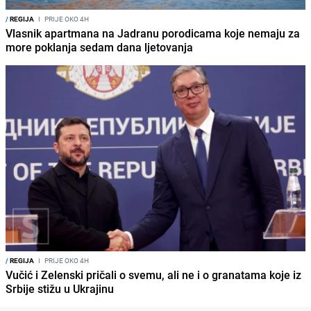
/
REGIJA
I
PRIJE OKO 4H
Vlasnik apartmana na Jadranu porodicama koje nemaju za
more poklanja sedam dana ljetovanja
/
REGIJA
I
PRIJE OKO 4H
Vučić i Zelenski pričali o svemu, ali ne i o granatama koje iz
Srbije stižu u Ukrajinu