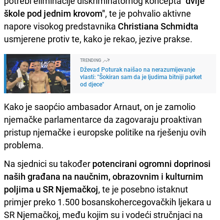
potrebi eliminacije diskriminatornog koncepta
"dvije
škole pod jednim krovom"
, te je pohvalio aktivne
napore visokog predstavnika
Christiana Schmidta
usmjerene protiv te, kako je rekao, jezive prakse.
TRENDING
Dževad Poturak naišao na nerazumijevanje
vlasti: "Šokiran sam da je ljudima bitniji parket
od djece"
Kako je saopćio ambasador Arnaut, on je zamolio
njemačke parlamentarce da zagovaraju proaktivan
pristup njemačke i europske politike na rješenju ovih
problema.
Na sjednici su također
potencirani ogromni doprinosi
naših građana na naučnim, obrazovnim i kulturnim
poljima u SR Njemačkoj
, te je posebno istaknut
primjer preko 1.500 bosanskohercegovačkih ljekara u
SR Njemačkoj, među kojim su i vodeći stručnjaci na