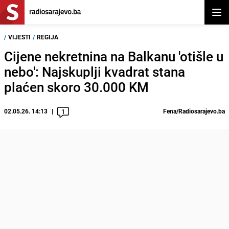
Otvor
/
VIJESTI
/
REGIJA
Cijene nekretnina na Balkanu 'otišle u
nebo': Najskuplji kvadrat stana
plaćen skoro 30.000 KM
02.05.26. 14:13
Fena/Radiosarajevo.ba
1