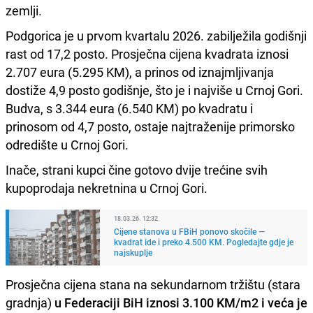
zemlji.
Podgorica je u prvom kvartalu 2026. zabilježila godišnji
rast od 17,2 posto. Prosječna cijena kvadrata iznosi
2.707 eura (5.295 KM), a prinos od iznajmljivanja
dostiže 4,9 posto godišnje, što je i najviše u Crnoj Gori.
Budva, s 3.344 eura (6.540 KM) po kvadratu i
prinosom od 4,7 posto, ostaje najtraženije primorsko
odredište u Crnoj Gori.
Inače, strani kupci čine gotovo dvije trećine svih
kupoprodaja nekretnina u Crnoj Gori.
18.03.26. 12:32
Cijene stanova u FBiH ponovo skočile —
kvadrat ide i preko 4.500 KM. Pogledajte gdje je
najskuplje
Prosječna cijena stana na sekundarnom tržištu (stara
gradnja)
u Federaciji BiH iznosi 3.100 KM/m2 i veća je