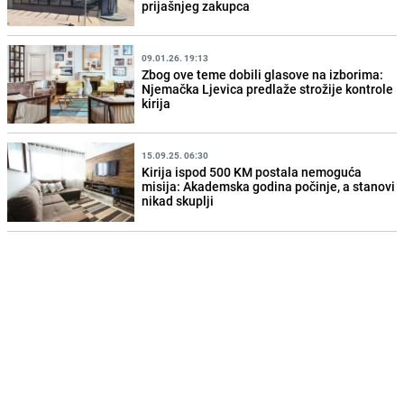
prijašnjeg zakupca
09.01.26. 19:13
Zbog ove teme dobili glasove na izborima:
Njemačka Ljevica predlaže strožije kontrole
kirija
15.09.25. 06:30
Kirija ispod 500 KM postala nemoguća
misija: Akademska godina počinje, a stanovi
nikad skuplji