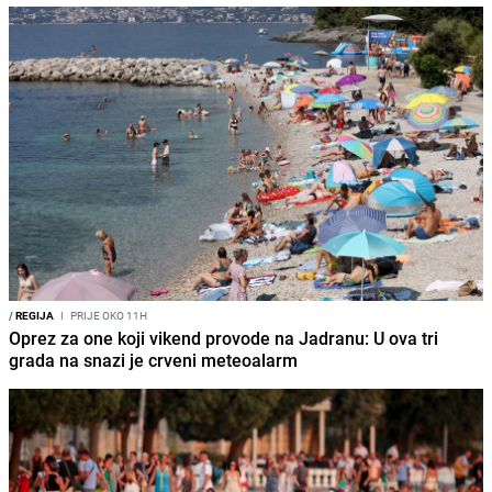
/
REGIJA
I
PRIJE OKO 11H
Oprez za one koji vikend provode na Jadranu: U ova tri
grada na snazi je crveni meteoalarm