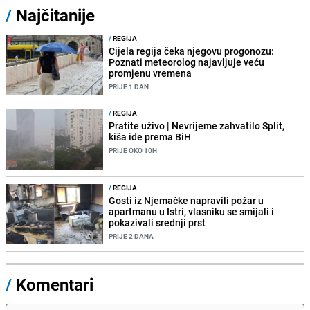
/
Najčitanije
/
REGIJA
Cijela regija čeka njegovu progonozu:
Poznati meteorolog najavljuje veću
promjenu vremena
PRIJE 1 DAN
/
REGIJA
Pratite uživo | Nevrijeme zahvatilo Split,
kiša ide prema BiH
PRIJE OKO 10H
/
REGIJA
Gosti iz Njemačke napravili požar u
apartmanu u Istri, vlasniku se smijali i
pokazivali srednji prst
PRIJE 2 DANA
/
Komentari