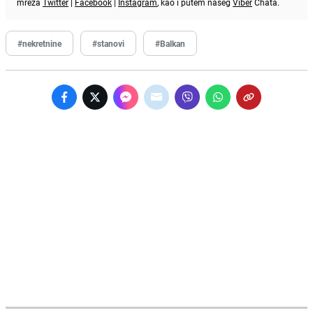
mreža
Twitter
|
Facebook
|
Instagram
, kao i putem našeg
Viber
Chata.
#nekretnine
#stanovi
#Balkan