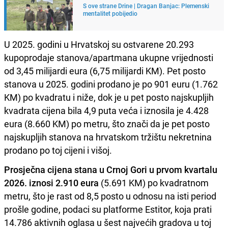
S ove strane Drine | Dragan Banjac: Plemenski
mentalitet pobijedio
U 2025. godini u Hrvatskoj su ostvarene 20.293
kupoprodaje stanova/apartmana ukupne vrijednosti
od 3,45 milijardi eura (6,75 milijardi KM). Pet posto
stanova u 2025. godini prodano je po 901 euru (1.762
KM) po kvadratu i niže, dok je u pet posto najskupljih
kvadrata cijena bila 4,9 puta veća i iznosila je 4.428
eura (8.660 KM) po metru, što znači da je pet posto
najskupljih stanova na hrvatskom tržištu nekretnina
prodano po toj cijeni i višoj.
Prosječna cijena stana u Crnoj Gori u prvom kvartalu
2026. iznosi 2.910 eura
(5.691 KM) po kvadratnom
metru, što je rast od 8,5 posto u odnosu na isti period
prošle godine, podaci su platforme Estitor, koja prati
14.786 aktivnih oglasa u šest najvećih gradova u toj