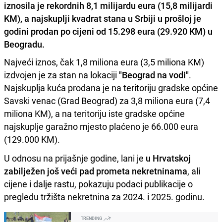
iznosila je rekordnih 8,1 milijardu eura (15,8 milijardi
KM), a najskuplji kvadrat stana u Srbiji u prošloj je
godini prodan po cijeni od 15.298 eura (29.920 KM) u
Beogradu.
Najveći iznos, čak 1,8 miliona eura (3,5 miliona KM)
izdvojen je za stan na lokaciji
"Beograd na vodi"
.
Najskuplja kuća prodana je na teritoriju gradske općine
Savski venac (Grad Beograd) za 3,8 miliona eura (7,4
miliona KM), a na teritoriju iste gradske općine
najskuplje garažno mjesto plaćeno je 66.000 eura
(129.000 KM).
U odnosu na prijašnje godine, lani je
u Hrvatskoj
zabilježen još veći pad prometa nekretninama
, ali
cijene i dalje rastu, pokazuju podaci publikacije o
pregledu tržišta nekretnina za 2024. i 2025. godinu.
TRENDING