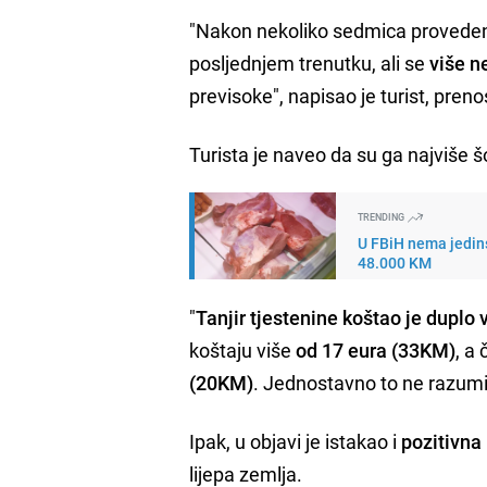
"Nakon nekoliko sedmica provedenih 
posljednjem trenutku, ali se
više n
previsoke", napisao je turist, preno
Turista je naveo da su ga najviše š
TRENDING
U FBiH nema jedins
48.000 KM
"
Tanjir tjestenine koštao je duplo v
koštaju više
od 17 eura (33KM)
, a
(20KM)
. Jednostavno to ne razumi
Ipak, u objavi je istakao i
pozitivna
lijepa zemlja.