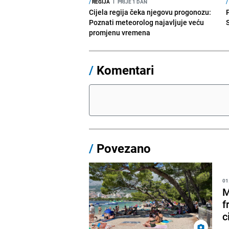
/
REGIJA
I
PRIJE 1 DAN
/
Cijela regija čeka njegovu progonozu:
Poznati meteorolog najavljuje veću
promjenu vremena
/
Komentari
/
Povezano
01
M
f
c