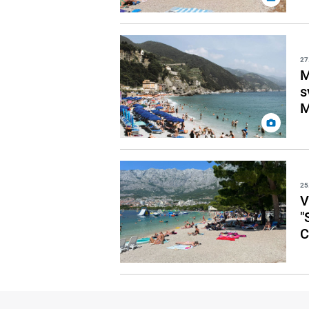
27
M
s
M
25
V
"
C