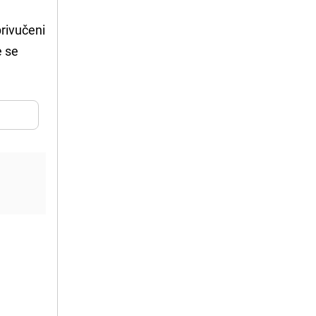
privučeni
e se