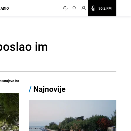
RADIO
90,2 FM
 poslao im
osarajevo.ba
/
Najnovije