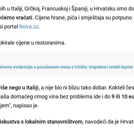
u Italiji, Grčkoj, Francuskoj i Španiji, u Hrvatsku smo do
ećemo vraćati
. Cijene hrane, pića i smještaja su potpuno
si portal
Nova.cz
.
okirale cijene u restoranima.
tvene evidencije o povučenom mesu s tržišta: Inspektori izrekli kazne
iše nego u Italiji
, a nije bio ni blizu tako dobar. Kokteli če
 čaša domaćeg crnog vina bez problema ide i do
9 ili 10 e
jem", napisao je.
 iskustva s lokalnim stanovništvom
, navodeći da je Hrva