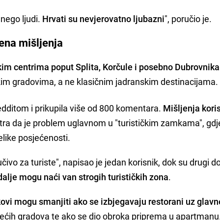
 nego ljudi.
Hrvati su nevjerovatno ljubazni
", poručio je.
jena mišljenja
čkim centrima poput Splita, Korčule i posebno Dubrovnika
kim gradovima, a ne klasičnim jadranskim destinacijama.
edditom i prikupila više od 800 komentara.
Mišljenja kori
tra da je problem uglavnom u "turističkim zamkama", gdj
elike posjećenosti.
čivo za turiste", napisao je jedan korisnik, dok su drugi d
 dalje mogu naći van strogih turističkih zona
.
ovi mogu smanjiti ako se izbjegavaju restorani uz glavn
 većih gradova te ako se dio obroka priprema u apartmanu