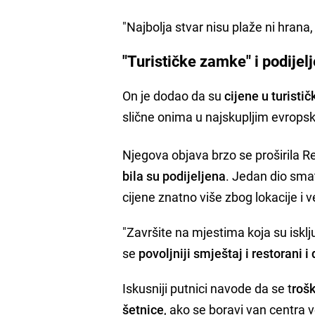
"Najbolja stvar nisu plaže ni hrana,
"Turističke zamke" i podijel
On je dodao da su
cijene u turisti
slične onima u najskupljim evrops
Njegova objava brzo se proširila R
bila su podijeljena
. Jedan dio sma
cijene znatno više zbog lokacije i v
"Završite na mjestima koja su isklju
se
povoljniji smještaj i restorani i
Iskusniji putnici navode da se t
rošk
šetnice
, ako se boravi van centra