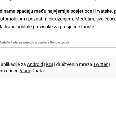
godinama spadaju među najvjernije posjetioce Hrvatske
, 
automobilom i poznatim okruženjem. Međutim, sve češć
a Jadranu postale previsoke za prosječne turiste.
Dodajte Radiosarajevo.ba u omiljene Google izvore
aplikacije za
Android
|
iOS
i društvenih mreža
Twitter
|
utem našeg
Viber
Chata.