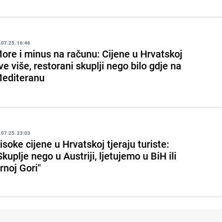
.07.25. 16:46
ore i minus na računu: Cijene u Hrvatskoj
ve više, restorani skuplji nego bilo gdje na
editeranu
.07.25. 23:03
isoke cijene u Hrvatskoj tjeraju turiste:
Skuplje nego u Austriji, ljetujemo u BiH ili
rnoj Gori"