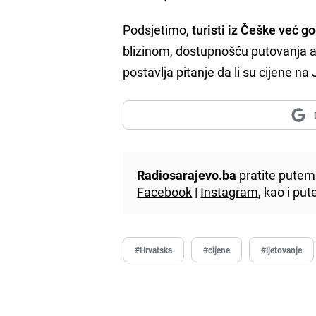
Podsjetimo,
turisti iz Češke već 
blizinom, dostupnošću putovanja 
postavlja pitanje da li su cijene n
Radiosarajevo.ba
pratite putem 
Facebook
|
Instagram
, kao i p
#Hrvatska
#cijene
#ljetovanje