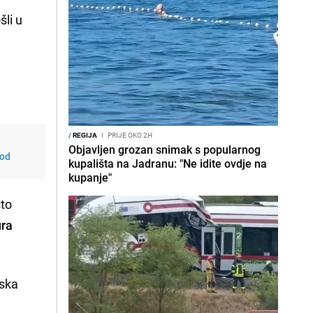
šli u
/
REGIJA
I
PRIJE OKO 2H
Objavljen grozan snimak s popularnog
 od
kupališta na Jadranu: "Ne idite ovdje na
kupanje"
sto
ura
tska