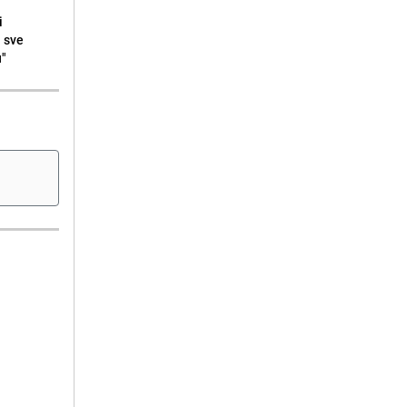
i
i sve
u"