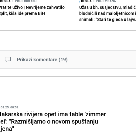
REGIJA
I
PRIJE OKO 18H
/
REGIJA
I
PRIJE 2 DANA
Pratite uživo | Nevrijeme zahvatilo
Užas u bh. susjedstvu, mladić
Split, kiša ide prema BiH
bludničili nad maloljetnicom 
snimali: "Stari te gleda u lajv
Prikaži komentare
(
19
)
.08.25. 08:52
akarska rivijera opet ima table 'zimmer
rei': "Razmišljamo o novom spuštanju
ijena"