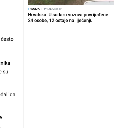
/
REGIJA
I
PRIJE OKO 4H
Hrvatska: U sudaru vozova povrijeđene
24 osobe, 12 ostaje na liječenju
često
snika
e su
odali da
e
.