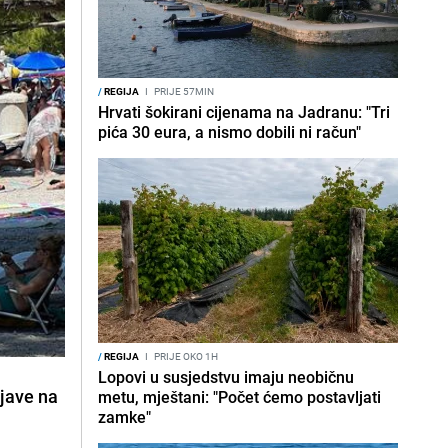
/
REGIJA
I
PRIJE 57MIN
Hrvati šokirani cijenama na Jadranu: "Tri
pića 30 eura, a nismo dobili ni račun"
/
REGIJA
I
PRIJE OKO 1H
Lopovi u susjedstvu imaju neobičnu
bjave na
metu, mještani: "Počet ćemo postavljati
zamke"