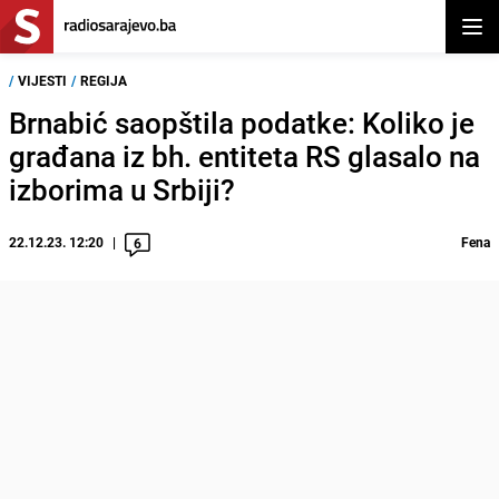
Otvor
/
VIJESTI
/
REGIJA
Brnabić saopštila podatke: Koliko je
građana iz bh. entiteta RS glasalo na
izborima u Srbiji?
22.12.23. 12:20
Fena
6