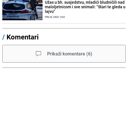
Užas u bh. susjedstvu, mladići bludničili nad
maloljetnicom i sve snimali: "Stari te gleda u
lajvu"
PRIJE OKO 16H
/
Komentari
Prikaži komentare
(
6
)