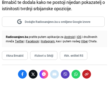
Brnabić te dodala kako ne postoji nijedan pokazatelj o
istinitosti tvrdnji srbijanske opozicije.
Dodajte Radiosarajevo.ba u omiljene Google izvore
Radiosarajevo.ba
pratite putem aplikacije za
Android
|
iOS
i društvenih
mreža
Twitter
|
Facebook
|
Instagram
, kao i putem našeg
Viber
Chata.
#Ana Brnabić
#Izbori u Srbiji
#bh. entitet RS