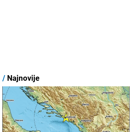
/
Najnovije