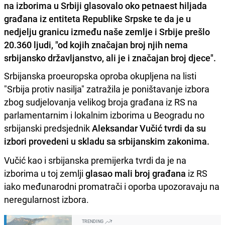
na izborima u Srbiji glasovalo oko petnaest hiljada
građana iz entiteta Republike Srpske te da je u
nedjelju granicu između naše zemlje i Srbije prešlo
20.360 ljudi, "od kojih značajan broj njih nema
srbijansko državljanstvo, ali je i značajan broj djece".
Srbijanska proeuropska oproba okupljena na listi
"Srbija protiv nasilja" zatražila je poništavanje izbora
zbog sudjelovanja velikog broja građana iz RS na
parlamentarnim i lokalnim izborima u Beogradu no
srbijanski predsjednik
Aleksandar Vučić tvrdi da su
izbori provedeni u skladu sa srbijanskim zakonima.
Vučić kao i srbijanska premijerka tvrdi da je na
izborima u toj zemlji
glasao mali broj građana
iz RS
iako međunarodni promatrači i oporba upozoravaju na
neregularnost izbora.
TRENDING