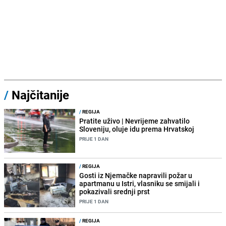
/
Najčitanije
/
REGIJA
Pratite uživo | Nevrijeme zahvatilo
Sloveniju, oluje idu prema Hrvatskoj
PRIJE 1 DAN
/
REGIJA
Gosti iz Njemačke napravili požar u
apartmanu u Istri, vlasniku se smijali i
pokazivali srednji prst
PRIJE 1 DAN
/
REGIJA