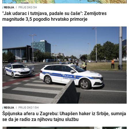
/
REGIJA
I
PRIJE OKO 5H
"Jak udarac i tutnjava, padale su čaše": Zemljotres
magnitude 3,5 pogodio hrvatsko primorje
/
REGIJA
I
PRIJE OKO 15H
Špijunska afera u Zagrebu: Uhapšen haker iz Srbije, sumnja
se da je radio za njihovu tajnu službu