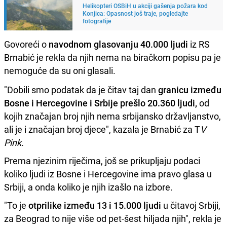
Helikopteri OSBiH u akciji gašenja požara kod
Konjica: Opasnost još traje, pogledajte
fotografije
Govoreći o
navodnom glasovanju 40.000 ljudi
iz RS
Brnabić je rekla da njih nema na biračkom popisu pa je
nemoguće da su oni glasali.
"Dobili smo podatak da je čitav taj dan
granicu između
Bosne i Hercegovine i Srbije prešlo 20.360 ljudi,
od
kojih značajan broj njih nema srbijansko državljanstvo,
ali je i značajan broj djece", kazala je Brnabić za T
V
Pink.
Prema njezinim riječima, još se prikupljaju podaci
koliko ljudi iz Bosne i Hercegovine ima pravo glasa u
Srbiji, a onda koliko je njih izašlo na izbore.
"To je
otprilike između 13 i 15.000 ljudi
u čitavoj Srbiji,
za Beograd to nije više od pet-šest hiljada njih", rekla je