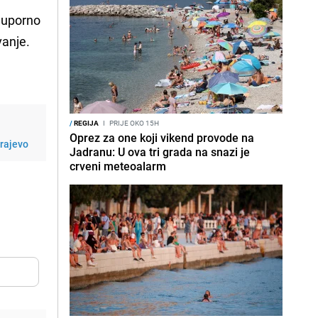
 uporno
vanje.
/
REGIJA
I
PRIJE OKO 15H
Oprez za one koji vikend provode na
arajevo
Jadranu: U ova tri grada na snazi je
crveni meteoalarm