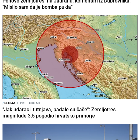
Ponovo zemljotresi na Jadranu, komentari iz Dubrovnika:
"Mislio sam da je bomba pukla"
/
REGIJA
I
PRIJE OKO 5H
"Jak udarac i tutnjava, padale su čaše": Zemljotres
magnitude 3,5 pogodio hrvatsko primorje