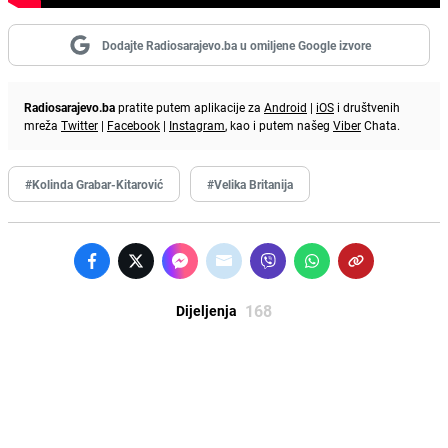
Dodajte Radiosarajevo.ba u omiljene Google izvore
Radiosarajevo.ba
pratite putem aplikacije za
Android
|
iOS
i društvenih
mreža
Twitter
|
Facebook
|
Instagram
, kao i putem našeg
Viber
Chata.
#Kolinda Grabar-Kitarović
#Velika Britanija
168
Dijeljenja