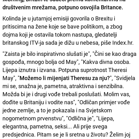
društvenim mrežama, potpuno osvojila Britance.
Kolinda je u jutarnjoj emisiji govorila o Brexitu i
pritiscima na žene koje se bave politikom, a zbog
dojma koji je ostavila tokom nastupa, gledatelji
britanskog ITV-ja sada je dižu u nebesa, piše Index.hr.
"Zaista je bilo inspirativno slušati je", "Čini se kao draga
gospođa, mnogo bolja od May", "Kakva divna osoba.
Lijepa iznutra i izvana. Potpuna suprotnost Theresi
May", "
Možemo li mijenjati Theresu za nju?
", "Svidjela
mi se, snažna je, pametna, atraktivna i senzibilna.
Možda bi je i drugi vođe trebali poslušati. Molim vas,
dođite u Britaniju i vodite nas", "Odličan primjer vođe
jedne zemlje, a to je pokazala i na Svjetskom
nogometnom prvenstvu", "Odlična je", "Lijepa,
elegantna, pametna, seksi... Ali prije svega
predsjednica. Pitam se je li sretna u životu? Želim joj