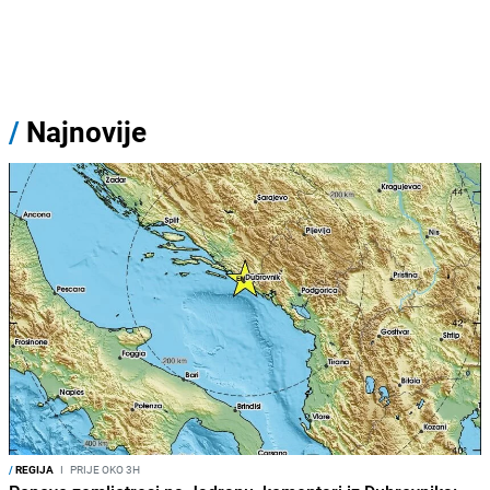
/
Najnovije
/
REGIJA
I
PRIJE OKO 3H