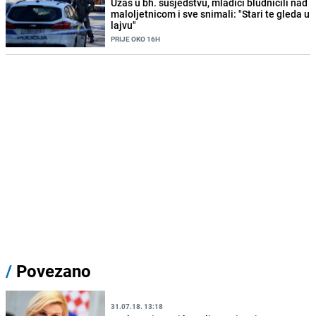
Užas u bh. susjedstvu, mladići bludničili nad
maloljetnicom i sve snimali: "Stari te gleda u
lajvu"
PRIJE OKO 16H
/
Povezano
31.07.18. 13:18