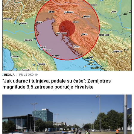
/
REGIJA
I
PRIJE OKO 1H
"Jak udarac i tutnjava, padale su čaše": Zemljotres
magnitude 3,5 zatresao područje Hrvatske