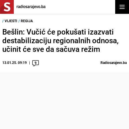
Otvor
/
VIJESTI
/
REGIJA
Bešlin: Vučić će pokušati izazvati
destabilizaciju regionalnih odnosa,
učinit će sve da sačuva režim
13.01.25. 09:19
Radiosarajevo.ba
9