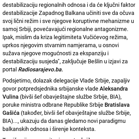
destabilizaciju regionalnih odnosa i da će ključni faktor
destabilizacije Zapadnog Balkana učiniti sve da očuva
svoj lični režim i sve njegove koruptivne mehanizme u
samoj Srbiji, povećavajući regionalne antagonizme.
Ipak, mislim da kriza legitimiteta Vučićevog režima,
uprkos njegovim stvarnim namjerama, u osnovi
sužava njegove mogućnosti za ekspanziju i
destabilizaciju susjeda", zaključuje Bešlin u izjavi za
portal
Radiosarajevo.ba.
Podsjetimo, dolazak delegacije Vlade Srbije, zapaljiv
govor potpredsjednika srbijanske vlade
Aleksandra
Vulina
(bivši šef obavještajne službe Srbije, BIA),
poruke ministra odbrane Republike Srbije
Bratislava
Gašića
(također, bivši šef obavještajne službe Srbije,
BIA)..., ukazuju da danas gledamo novi paradigmu
balkanskih odnosa i širenje konteksta.