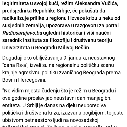
legitimiteta u svojoj kući, režim Aleksandra Vučića,
predsjednika Republike Srbije, će pokušati da
radikalizuje prilike u regionu i izveze krizu u neku od
susjednih zemalja, upozorava u razgovoru za portal
Radiosarajevo.ba
ugledni historičar i viši naučni
saradnik Instituta za filozofiju i društvenu teoriju
Univerziteta u Beogradu Milivoj Bešlin.
Događaji oko obilježavanja 9. januara, neustavnog
"dana Rs-a", izveli su na regionalnu političku scenu
krajnje agresivnu politiku zvaničnog Beograda prema
Bosni i Hercegovini.
"Ne vidim mjesta čuđenju što je režim u Beogradu i
ove godine proslavljao neustavni dan manjeg bh.
entiteta. U Srbiji je danas na djelu neuporediva
politička i društvena kriza, izazvana pogibijom, to jeste
ubistvom petnaestoro ljudi na novosadskoj