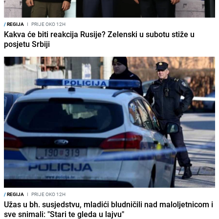
/
REGIJA
I
PRIJE OKO 12H
Kakva će biti reakcija Rusije? Zelenski u subotu stiže u
posjetu Srbiji
/
REGIJA
I
PRIJE OKO 12H
Užas u bh. susjedstvu, mladići bludničili nad maloljetnicom i
sve snimali: "Stari te gleda u lajvu"