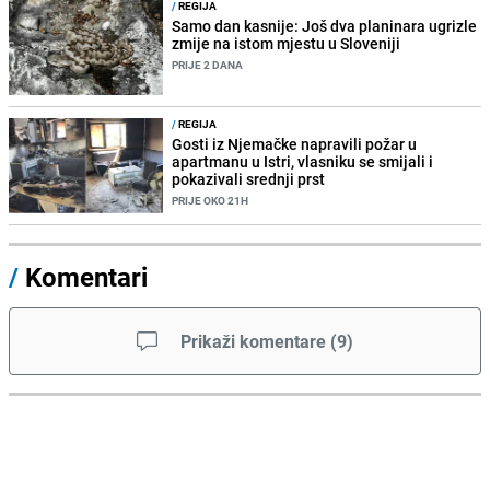
/
REGIJA
Samo dan kasnije: Još dva planinara ugrizle
zmije na istom mjestu u Sloveniji
PRIJE 2 DANA
/
REGIJA
Gosti iz Njemačke napravili požar u
apartmanu u Istri, vlasniku se smijali i
pokazivali srednji prst
PRIJE OKO 21H
/
Komentari
Prikaži komentare
(
9
)