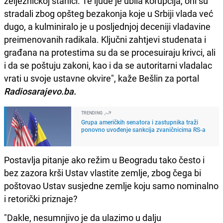
željezničkoj stanici. Te ljude je ubila korupcija, oni su
stradali zbog opšteg bezakonja koje u Srbiji vlada već
dugo, a kulminiralo je u posljednjoj deceniji vladavine
preimenovanih radikala. Ključni zahtjevi studenata i
građana na protestima su da se procesuiraju krivci, ali
i da se poštuju zakoni, kao i da se autoritarni vladalac
vrati u svoje ustavne okvire", kaže Bešlin za portal
Radiosarajevo.ba.
TRENDING
Grupa američkih senatora i zastupnika traži
ponovno uvođenje sankcija zvaničnicima RS-a
Postavlja pitanje ako režim u Beogradu tako često i
bez zazora krši Ustav vlastite zemlje, zbog čega bi
poštovao Ustav susjedne zemlje koju samo nominalno
i retorički priznaje?
"Dakle, nesumnjivo je da ulazimo u dalju