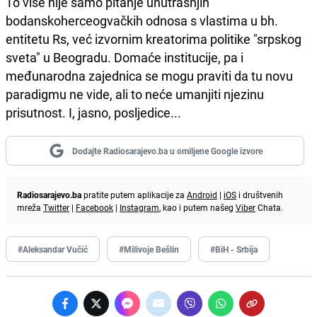
To više nije samo pitanje unutrašnjih
bodanskoherceogvačkih odnosa s vlastima u bh.
entitetu Rs, već izvornim kreatorima politike "srpskog
sveta" u Beogradu. Domaće institucije, pa i
međunarodna zajednica se mogu praviti da tu novu
paradigmu ne vide, ali to neće umanjiti njezinu
prisutnost. I, jasno, posljedice...
Dodajte Radiosarajevo.ba u omiljene Google izvore
Radiosarajevo.ba
pratite putem aplikacije za
Android
|
iOS
i društvenih
mreža
Twitter
|
Facebook
|
Instagram
, kao i putem našeg
Viber
Chata.
#Aleksandar Vučić
#Milivoje Bešlin
#BiH - Srbija