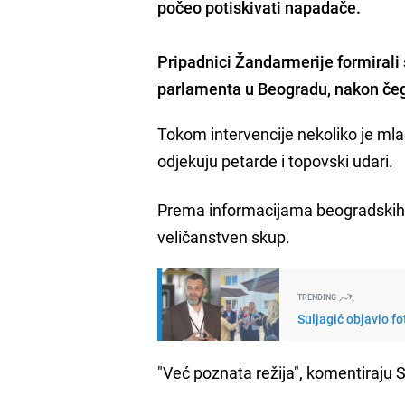
počeo potiskivati napadače.
Pripadnici Žandarmerije formirali
parlamenta u Beogradu, nakon čega
Tokom intervencije nekoliko je mlad
odjekuju petarde i topovski udari.
Prema informacijama beogradskih
veličanstven skup.
TRENDING
Suljagić objavio fo
"Već poznata režija", komentiraju