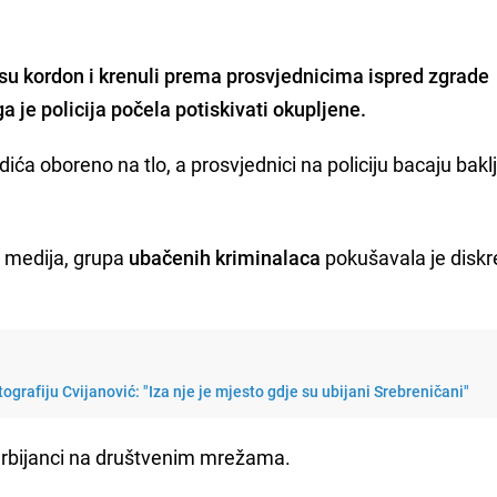
 su kordon i krenuli prema prosvjednicima ispred zgrade
 je policija počela potiskivati okupljene.
ića oboreno na tlo, a prosvjednici na policiju bacaju bakl
 medija, grupa
ubačenih kriminalaca
pokušavala je diskre
tografiju Cvijanović: "Iza nje je mjesto gdje su ubijani Srebreničani"
 Srbijanci na društvenim mrežama.