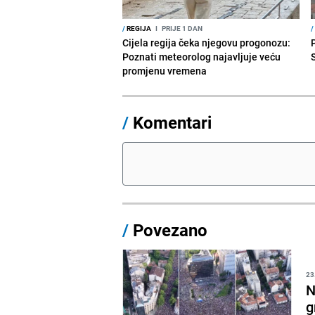
/
REGIJA
I
PRIJE 1 DAN
/
Cijela regija čeka njegovu progonozu:
Poznati meteorolog najavljuje veću
promjenu vremena
/
Komentari
/
Povezano
23
N
g