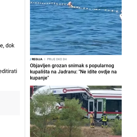
je, dok
/
REGIJA
I
PRIJE OKO 3H
Objavljen grozan snimak s popularnog
ditirati
kupališta na Jadranu: "Ne idite ovdje na
kupanje"