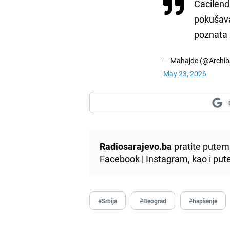
Ćacilend
pokušava
poznata 
— Mahajde (@Archib
May 23, 2026
Radiosarajevo.ba
pratite putem 
Facebook
|
Instagram
, kao i p
#Srbija
#Beograd
#hapšenje