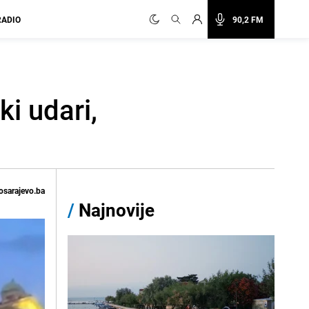
RADIO
90,2 FM
i udari,
osarajevo.ba
/
Najnovije