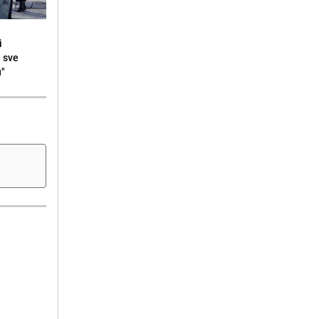
i
i sve
u"