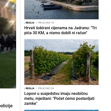
/
REGIJA
I
PRIJE OKO 1H
Hrvati šokirani cijenama na Jadranu: "Tri
pića 30 KM, a nismo dobili ni račun"
/
REGIJA
I
PRIJE OKO 2H
Lopovi u susjedstvu imaju neobičnu
metu, mještani: "Počet ćemo postavljati
zamke"
olicije