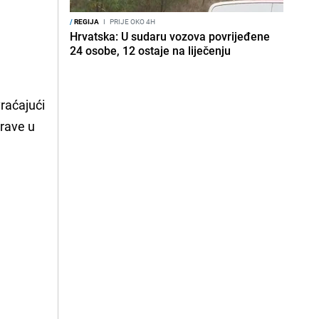
/
REGIJA
I
PRIJE OKO 4H
Hrvatska: U sudaru vozova povrijeđene
24 osobe, 12 ostaje na liječenju
vraćajući
prave u