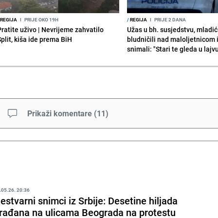
REGIJA
I
PRIJE OKO 19H
/
REGIJA
I
PRIJE 2 DANA
Pratite uživo | Nevrijeme zahvatilo
Užas u bh. susjedstvu, mladić
Split, kiša ide prema BiH
bludničili nad maloljetnicom 
snimali: "Stari te gleda u lajv
Prikaži komentare
(
11
)
.05.26. 20:36
estvarni snimci iz Srbije: Desetine hiljada
rađana na ulicama Beograda na protestu