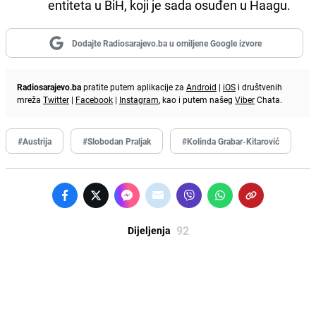
entiteta u BiH, koji je sada osuđen u Haagu.
Dodajte Radiosarajevo.ba u omiljene Google izvore
Radiosarajevo.ba
pratite putem aplikacije za
Android
|
iOS
i društvenih
mreža
Twitter
|
Facebook
|
Instagram
, kao i putem našeg
Viber
Chata.
#Austrija
#Slobodan Praljak
#Kolinda Grabar-Kitarović
92
Dijeljenja