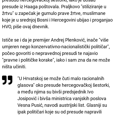
presude iz Haaga poštovala. Praljkovo "stiliziranje u
žrtvu" u zapećak je gurnulo prave žrtve, muslimane
koje je u srednjoj Bosni i Hercegovini ubijao i proganjao
HVO, piše ovaj dnevnik.
Ističe se i da je premijer Andrej Plenković, inače "više
umjeren nego konzervativno-nacionalistički političar",
počeo govoriti o nepravednoj presudi te najavio
"pravne i političke korake", iako i sam zna da ne može
ništa učiniti.
"U Hrvatskoj se može čuti malo racionalnih
glasova" oko presude hercegovačkoj šestorki,
a među njima su bivši predsjednik Ivo
Josipović i bivša ministrica vanjskih poslova
Vesna Pusić, navodi austrijski list. Glasniji su
ipak političari koje su od presude napravili