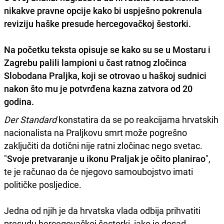
nikakve pravne opcije kako bi uspješno pokrenula
reviziju haške presude hercegovačkoj šestorki
.
Na početku teksta opisuje se kako su se u Mostaru i
Zagrebu palili lampioni u čast ratnog zločinca
Slobodana Praljka, koji se otrovao u haškoj sudnici
nakon što mu je potvrđena kazna zatvora od 20
godina.
Der Standard
konstatira da se po reakcijama hrvatskih
nacionalista na Praljkovu smrt može pogrešno
zaključiti da dotični nije ratni zločinac nego svetac.
"
Svoje pretvaranje u ikonu Praljak je očito planirao
",
te je računao da će njegovo samoubojstvo imati
političke posljedice.
Jedna od njih je da hrvatska vlada odbija prihvatiti
presudu hercegovačkoj šestorki, iako je dosad