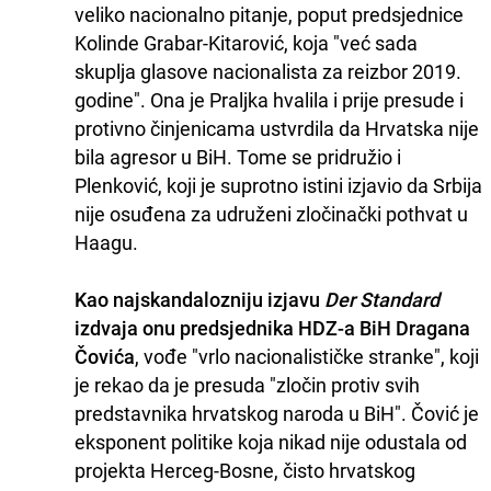
veliko nacionalno pitanje, poput predsjednice
Kolinde Grabar-Kitarović, koja "već sada
skuplja glasove nacionalista za reizbor 2019.
godine". Ona je Praljka hvalila i prije presude i
protivno činjenicama ustvrdila da Hrvatska nije
bila agresor u BiH. Tome se pridružio i
Plenković, koji je suprotno istini izjavio da Srbija
nije osuđena za udruženi zločinački pothvat u
Haagu.
Kao najskandalozniju izjavu
Der Standard
izdvaja onu predsjednika HDZ-a BiH Dragana
Čovića
, vođe "vrlo nacionalističke stranke", koji
je rekao da je presuda "zločin protiv svih
predstavnika hrvatskog naroda u BiH". Čović je
eksponent politike koja nikad nije odustala od
projekta Herceg-Bosne, čisto hrvatskog