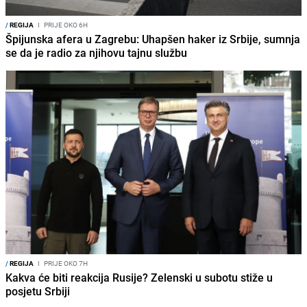
/
REGIJA
I
PRIJE OKO 6H
Špijunska afera u Zagrebu: Uhapšen haker iz Srbije, sumnja
se da je radio za njihovu tajnu službu
/
REGIJA
I
PRIJE OKO 7H
Kakva će biti reakcija Rusije? Zelenski u subotu stiže u
posjetu Srbiji