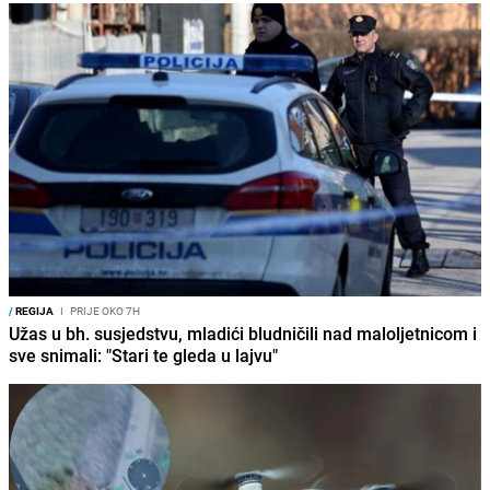
/
REGIJA
I
PRIJE OKO 7H
Užas u bh. susjedstvu, mladići bludničili nad maloljetnicom i
sve snimali: "Stari te gleda u lajvu"