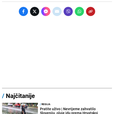
/
Najčitanije
/
REGIJA
Pratite uživo | Nevrijeme zahvatilo
Sloveniju, oluje idu prema Hrvatskoj