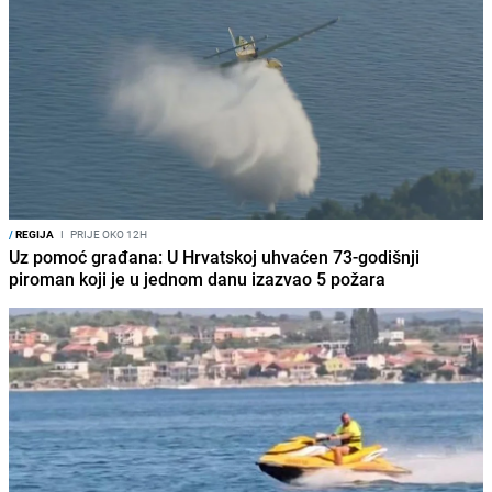
/
REGIJA
I
PRIJE OKO 12H
Uz pomoć građana: U Hrvatskoj uhvaćen 73-godišnji
piroman koji je u jednom danu izazvao 5 požara