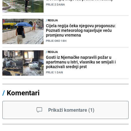
PRIJE 2 DANA
/
REGIJA
Cijela regija čeka njegovu progonozu:
Poznati meteorolog najavljuje veću
promjenu vremena
PRIJE OKO 18H
/
REGIJA
Gosti iz Njemačke napravili požar u
apartmanu u Istri, vlasniku se smijali i
pokazivali srednji prst
PRIJE 1 DAN
/
Komentari
Prikaži komentare
(
1
)