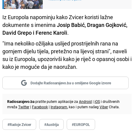
Iz Europola napominju kako Zvicer koristi lažne
dokumente s imenima
Josip Babić, Dragan Gojković,
David Grepo i Ferenc Karoli
.
"Ima nekoliko ožiljaka uslijed prostrijelnih rana na
gornjem dijelu tijela, pretežno na lijevoj strani", naveli
su iz Europola, upozorivši kako je riječ o opasnoj osobi i
kako je moguće da je naoružan.
Dodajte Radiosarajevo.ba u omiljene Google izvore
Radiosarajevo.ba
pratite putem aplikacije za
Android
|
iOS
i društvenih
mreža
Twitter
|
Facebook
|
Instagram
, kao i putem našeg
Viber
Chata.
#Radoje Zvicer
#Austrija
#EUROPOL