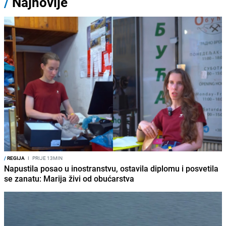
/
Najnovije
/
REGIJA
I
PRIJE 13MIN
Napustila posao u inostranstvu, ostavila diplomu i posvetila
se zanatu: Marija živi od obućarstva