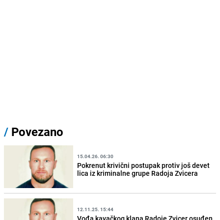
/
Povezano
15.04.26. 06:30
Pokrenut krivični postupak protiv još devet
lica iz kriminalne grupe Radoja Zvicera
12.11.25. 15:44
Vođa kavačkog klana Radoje Zvicer osuđen