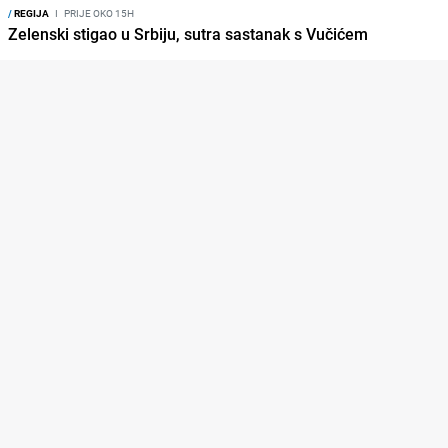
/
REGIJA
I
PRIJE OKO 15H
Zelenski stigao u Srbiju, sutra sastanak s Vučićem