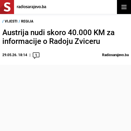
Otvor
/
VIJESTI
/
REGIJA
Austrija nudi skoro 40.000 KM za
informacije o Radoju Zviceru
29.05.26. 18:14
Radiosarajevo.ba
1