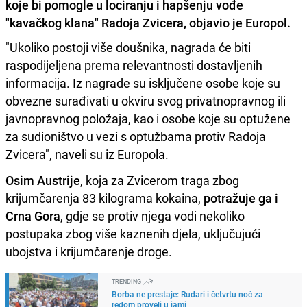
koje bi pomogle u lociranju i hapšenju vođe
"kavačkog klana" Radoja Zvicera, objavio je Europol.
"Ukoliko postoji više doušnika, nagrada će biti
raspodijeljena prema relevantnosti dostavljenih
informacija. Iz nagrade su isključene osobe koje su
obvezne surađivati u okviru svog privatnopravnog ili
javnopravnog položaja, kao i osobe koje su optužene
za sudioništvo u vezi s optužbama protiv Radoja
Zvicera", naveli su iz Europola.
Osim Austrije
, koja za Zvicerom traga zbog
krijumčarenja 83 kilograma kokaina,
potražuje ga i
Crna Gora
, gdje se protiv njega vodi nekoliko
postupaka zbog više kaznenih djela, uključujući
ubojstva i krijumčarenje droge.
TRENDING
Borba ne prestaje: Rudari i četvrtu noć za
redom proveli u jami