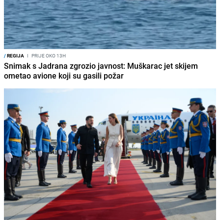
/
REGIJA
I
PRIJE OKO 13H
Snimak s Jadrana zgrozio javnost: Muškarac jet skijem
ometao avione koji su gasili požar