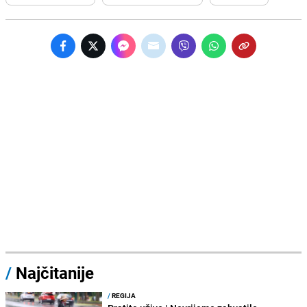
/
Najčitanije
/
REGIJA