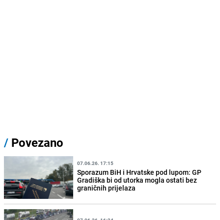
/
Povezano
07.06.26. 17:15
Sporazum BiH i Hrvatske pod lupom: GP
Gradiška bi od utorka mogla ostati bez
graničnih prijelaza
07.06.26. 16:24