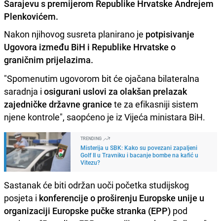
Sarajevu s premijerom Republike Hrvatske Andrejem
Plenkovićem.
Nakon njihovog susreta planirano je
potpisivanje
Ugovora između BiH i Republike Hrvatske o
graničnim prijelazima.
"Spomenutim ugovorom bit će ojačana bilateralna
saradnja i
osigurani uslovi za olakšan prelazak
zajedničke državne granice
te za efikasniji sistem
njene kontrole", saopćeno je iz Vijeća ministara BiH.
TRENDING
Misterija u SBK: Kako su povezani zapaljeni
Golf II u Travniku i bacanje bombe na kafić u
Vitezu?
Sastanak će biti održan uoči početka studijskog
posjeta i
konferencije o proširenju Europske unije u
organizaciji Europske pučke stranka (EPP)
pod