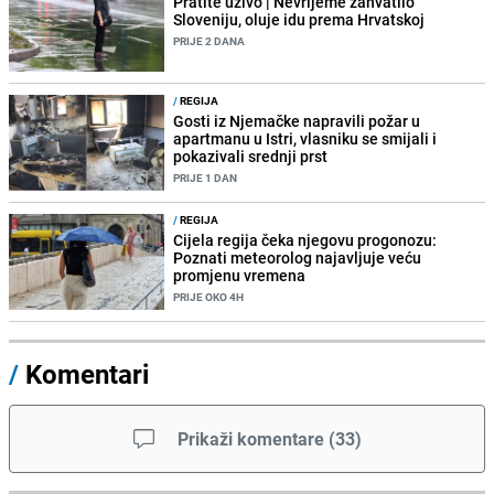
Pratite uživo | Nevrijeme zahvatilo
Sloveniju, oluje idu prema Hrvatskoj
PRIJE 2 DANA
/
REGIJA
Gosti iz Njemačke napravili požar u
apartmanu u Istri, vlasniku se smijali i
pokazivali srednji prst
PRIJE 1 DAN
/
REGIJA
Cijela regija čeka njegovu progonozu:
Poznati meteorolog najavljuje veću
promjenu vremena
PRIJE OKO 4H
/
Komentari
Prikaži komentare
(
33
)