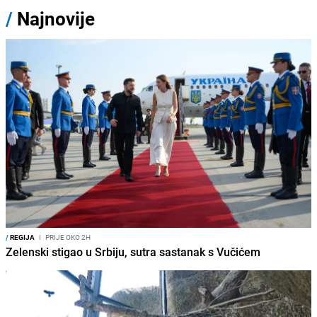
/
Najnovije
/
REGIJA
I
PRIJE OKO 2H
Zelenski stigao u Srbiju, sutra sastanak s Vučićem