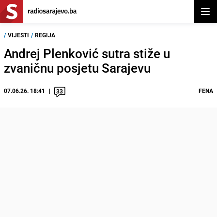
Otvor
/
VIJESTI
/
REGIJA
Andrej Plenković sutra stiže u
zvaničnu posjetu Sarajevu
07.06.26. 18:41
FENA
33