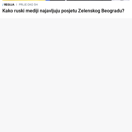
/
REGIJA
I
PRIJE OKO 5H
Kako ruski mediji najavljuju posjetu Zelenskog Beogradu?