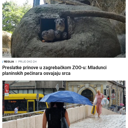
/
REGIJA
I
PRIJE OKO 2H
Preslatke prinove u zagrebačkom ZOO-u: Mladunci
planinskih pećinara osvajaju srca