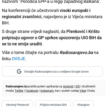
nazivom "Porodica EPP-a u regiji zapadnog Balkana".
Na konferenciji će učestvovati
visoki europski
i
regionalni zvaničnici
, najavljeno je iz Vijeća ministara
BiH.
S druge strane vrijedi naglasiti, da
Plenković i Krišto
potpisuju ugovor o GP uprkos upozorenju UIO BiH da
se to ne smije uraditi
.
Više o tome čitajte na portralu
Radiosarajevo.ba
na
linku
OVDJE
.
Dodajte Radiosarajevo.ba u omiljene Google izvore
Radiosarajevo.ba
pratite putem aplikacije za
Android
|
iOS
i društvenih
mreža
Twitter
|
Facebook
|
Instagram
, kao i putem našeg
Viber
Chata.
#Andrej Plenković
#Vijeće ministara BiH
#Sarajevo