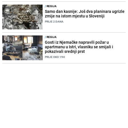
/
REGIJA
Samo dan kasnije: Još dva planinara ugrizle
zmije na istom mjestu u Sloveniji
PRIJE 2 DANA
/
REGIJA
Gosti iz Njemačke napravili požar u
apartmanu u Istri, vlasniku se smijali i
pokazivali srednji prst
PRIJE OKO 19H