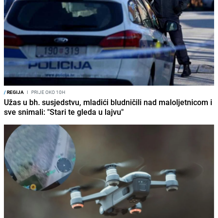
/
REGIJA
I
PRIJE OKO 10H
Užas u bh. susjedstvu, mladići bludničili nad maloljetnicom i
sve snimali: "Stari te gleda u lajvu"