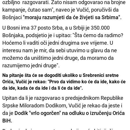
ozbiljno razgovarati. Zato nisam odgovarao na brojne
kampanje, ćutao sam", naveo je Vučić, poručivši da
Bošnjaci
"moraju razumjeti da će živjeti sa Srbima".
U Bosni ima 37 posto Srba, a u Srbiji je 350.000
Bošnjaka, podsjetio je i upitao: "Šta ćemo da radimo?
Hoćemo li vaditi oči jedni drugima sve vrijeme. U
interesu nam je mir, da sebi utuvimo u glavu da ne
možemo da uništimo jedni druge, da moramo da
razumijemo jedni druge".
Na pitanje šta će se dogoditi ukoliko u Srebrenici sretne
Orića, Vučić je rekao: "Prvo da vidimo ko će da ide, kako će
da ide, kada će da ide i da li će da ide".
Upitan da li je razgovarao s predsjednikom Republike
Srpske Miloradom Dodikom, Vučić je rekao da jeste i
da je
Dodik "vrlo ogorčen" na odluku o izručenju Orića
BiH.