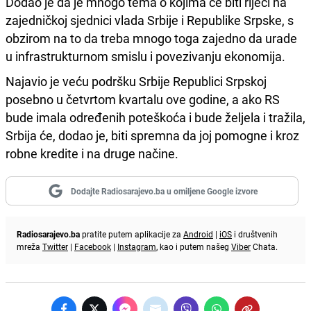
Dodao je da je mnogo tema o kojima će biti riječi na
zajedničkoj sjednici vlada Srbije i Republike Srpske, s
obzirom na to da treba mnogo toga zajedno da urade
u infrastrukturnom smislu i povezivanju ekonomija.
Najavio je veću podršku Srbije Republici Srpskoj
posebno u četvrtom kvartalu ove godine, a ako RS
bude imala određenih poteškoća i bude željela i tražila,
Srbija će, dodao je, biti spremna da joj pomogne i kroz
robne kredite i na druge načine.
Dodajte Radiosarajevo.ba u omiljene Google izvore
Radiosarajevo.ba
pratite putem aplikacije za
Android
|
iOS
i društvenih
mreža
Twitter
|
Facebook
|
Instagram
, kao i putem našeg
Viber
Chata.