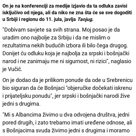
On je na konferenciji za medije izjavio da ta odluka zavisi
isključivo od njega, ali da niko ne zna šta će se sve dogoditi
u Srbiji i regionu do 11. jula, javlja
Tanjug
.
"Dobivam savjete sa svih strana. Moj posao je da
uradim ono najbolje za Srbiju i da ne mislim o
rezultatima nekih budućih izbora ili bilo čega drugog.
Donijet ću odluku koja je najbolja za srpski i bošnjački
narod i ne zanimaju me ni sigurnost, ni rizici", naglasio
je Vučić.
On je dodao da je prilikom ponude da ode u Srebrenicu
bio siguran da će Bošnjaci "objeručke dočekati iskrenu
i prijateljsku ponudu", jer srpski i bošnjački narodi žive
jedni s drugima.
"Mi s Albancima živimo u dva odvojena društva, jedni
pored drugih, i zato trebamo imati uređene odnose, ali
s Bošnjacima svuda živimo jedni s drugima i moramo