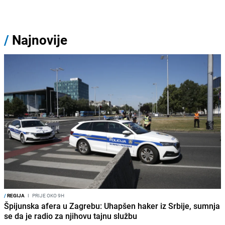
/
Najnovije
/
REGIJA
I
PRIJE OKO 9H
Špijunska afera u Zagrebu: Uhapšen haker iz Srbije, sumnja
se da je radio za njihovu tajnu službu