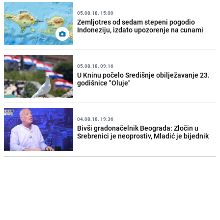
05.08.18. 15:00
Zemljotres od sedam stepeni pogodio
Indoneziju, izdato upozorenje na cunami
05.08.18. 09:16
U Kninu počelo Središnje obilježavanje 23.
godišnice "Oluje"
04.08.18. 19:36
Bivši gradonačelnik Beograda: Zločin u
Srebrenici je neoprostiv, Mladić je bijednik