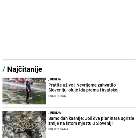
/
Najčitanije
/
REGIJA
Pratite uživo | Nevrijeme zahvatilo
Sloveniju, oluje idu prema Hrvatskoj
PRIJE 1 DAN
/
REGIJA
Samo dan kasnije: Još dva planinara ugrizle
zmije na istom mjestu u Sloveniji
PRIJE 2 DANA