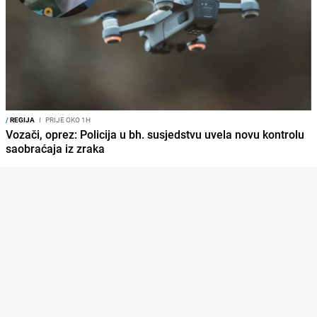
/
REGIJA
I
PRIJE OKO 1H
Vozači, oprez: Policija u bh. susjedstvu uvela novu kontrolu
saobraćaja iz zraka