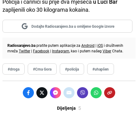
Policija i carinici su prije dva mjeseca
u Luci Bar
zaplijenili oko 30 kilograma kokaina.
Dodajte Radiosarajevo.ba u omiljene Google izvore
Radiosarajevo.ba
pratite putem aplikacije za
Android
|
iOS
i društvenih
mreža
Twitter
|
Facebook
|
Instagram
, kao i putem našeg
Viber
Chata.
#droga
#Crna Gora
#policija
#uhapšen
5
Dijeljenja