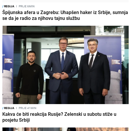
/
REGIJA
I
PRIJE 6MIN
Špijunska afera u Zagrebu: Uhapšen haker iz Srbije, sumnja
se da je radio za njihovu tajnu službu
/
REGIJA
I
PRIJE 41MIN
Kakva će biti reakcija Rusije? Zelenski u subotu stiže u
posjetu Srbiji