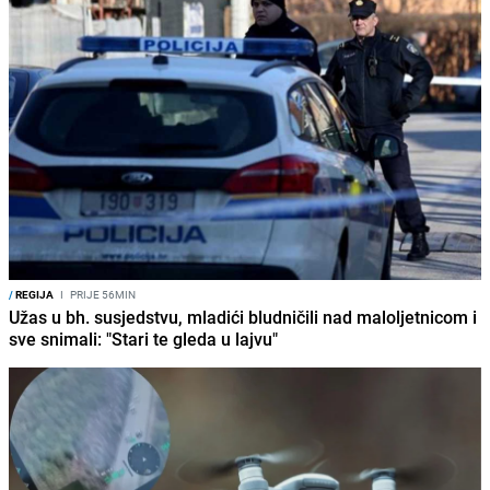
/
REGIJA
I
PRIJE 56MIN
Užas u bh. susjedstvu, mladići bludničili nad maloljetnicom i
sve snimali: "Stari te gleda u lajvu"