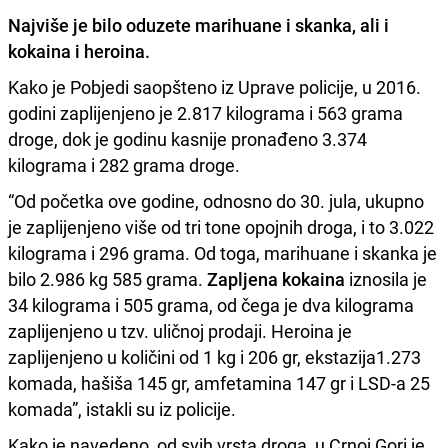
Najviše je bilo oduzete
marihuane i skanka, ali i
kokaina i heroina.
Kako je Pobjedi saopšteno iz Uprave policije, u 2016.
godini zaplijenjeno je 2.817 kilograma i 563 grama
droge, dok je godinu kasnije pronađeno 3.374
kilograma i 282 grama droge.
“Od početka ove godine, odnosno do 30. jula, ukupno
je zaplijenjeno više od tri tone opojnih droga, i to 3.022
kilograma i 296 grama. Od toga, marihuane i skanka je
bilo 2.986 kg 585 grama.
Zapljena kokaina
iznosila je
34 kilograma i 505 grama, od čega je dva kilograma
zaplijenjeno u tzv. uličnoj prodaji. Heroina je
zaplijenjeno u količini od 1 kg i 206 gr, ekstazija1.273
komada, hašiša 145 gr, amfetamina 147 gr i LSD-a 25
komada”, istakli su iz policije.
Kako je navedeno, od svih vrsta droga, u Crnoj Gori je,