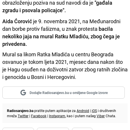
obrazloženju poziva na sud navodi da je
"gađala
zgradu i psovala policajce".
Aida Ćorović
je 9. novembra 2021, na Međunarodni
dan borbe protiv fašizma, u znak protesta
bacila
nekoliko jaja na mural Ratku Mladiću, zbog čega je
privedena.
Mural sa likom Ratka Mladića u centru Beograda
osvanuo je tokom ljeta 2021, mjesec dana nakon što
je Hagu osuđen na doživotni zatvor zbog ratnih zločina
i genocida u Bosni i Hercegovini.
Dodajte Radiosarajevo.ba u omiljene Google izvore
Radiosarajevo.ba
pratite putem aplikacije za
Android
|
iOS
i društvenih
mreža
Twitter
|
Facebook
|
Instagram
, kao i putem našeg
Viber
Chata.