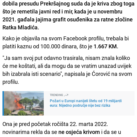
dobila presudu Prekršajnog suda da je kriva zbog toga
što je remetila javni red i mir, kada je u novembru
2021. gađala jajima grafit osuđenika za ratne zločine
Ratka Mladića.
Kako je objavila na svom Facebook profilu, trebala bi
platiti kaznu od 100.000 dinara, što je
1.667 KM.
"Ja sam svoj put odavno trasirala, nisam znala koliko
će me koštati, ali da mogu da se vratim unazad uvijek
bih izabrala isti scenario", napisala je Ćorović na svom
profilu.
TRENDING
Požari u Europi nanijeli štetu od 19 milijardi
eura: Nijedno područje nije bez rizika
Ona je pred početak ročišta 22. marta 2022.
novinarima rekla da se
ne osjeća krivom
i da se u