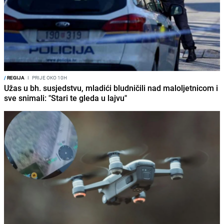
/
REGIJA
I
PRIJE OKO 10H
Užas u bh. susjedstvu, mladići bludničili nad maloljetnicom i
sve snimali: "Stari te gleda u lajvu"