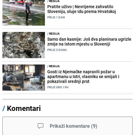
/
REGIJA
Pratite uživo | Nevrijeme zahvatilo
Sloveniju, oluje idu prema Hrvatskoj
PRIJE 1 DAN
/
REGIJA
Samo dan kasnije: Još dva planinara ugrizle
zmije na istom mjestu u Sloveniji
PRIJE 2 DANA
/
REGIJA
Gosti iz Njemačke napravili požar u
apartmanu u Istri, vlasniku se smijali i
pokazivali srednji prst
PRIJE OKO 19H
/
Komentari
Prikaži komentare
(
9
)