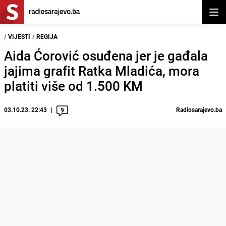
Otvor
/
VIJESTI
/
REGIJA
Aida Ćorović osuđena jer je gađala
jajima grafit Ratka Mladića, mora
platiti više od 1.500 KM
03.10.23. 22:43
Radiosarajevo.ba
9