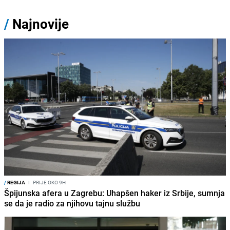
/
Najnovije
/
REGIJA
I
PRIJE OKO 9H
Špijunska afera u Zagrebu: Uhapšen haker iz Srbije, sumnja
se da je radio za njihovu tajnu službu