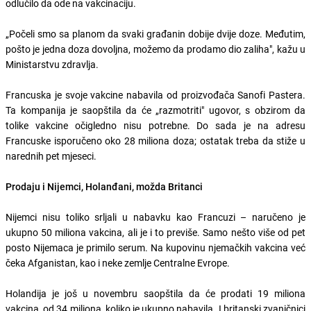
odlučilo da ode na vakcinaciju.
„Počeli smo sa planom da svaki građanin dobije dvije doze. Međutim,
pošto je jedna doza dovoljna, možemo da prodamo dio zaliha", kažu u
Ministarstvu zdravlja.
Francuska je svoje vakcine nabavila od proizvođača Sanofi Pastera.
Ta kompanija je saopštila da će „razmotriti" ugovor, s obzirom da
tolike vakcine očigledno nisu potrebne. Do sada je na adresu
Francuske isporučeno oko 28 miliona doza; ostatak treba da stiže u
narednih pet mjeseci.
Prodaju i Nijemci, Holanđani, možda Britanci
Nijemci nisu toliko srljali u nabavku kao Francuzi – naručeno je
ukupno 50 miliona vakcina, ali je i to previše. Samo nešto više od pet
posto Nijemaca je primilo serum. Na kupovinu njemačkih vakcina već
čeka Afganistan, kao i neke zemlje Centralne Evrope.
Holandija je još u novembru saopštila da će prodati 19 miliona
vakcina, od 34 miliona, koliko je ukupno nabavila. I britanski zvaničnici