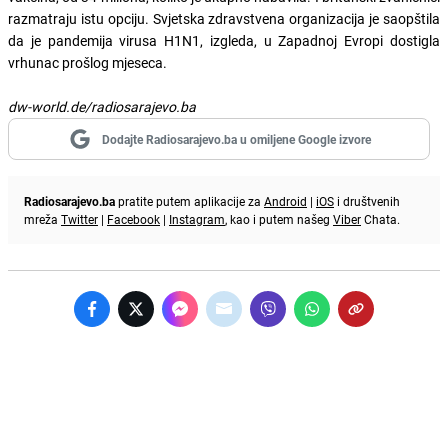
razmatraju istu opciju. Svjetska zdravstvena organizacija je saopštila
da je pandemija virusa H1N1, izgleda, u Zapadnoj Evropi dostigla
vrhunac prošlog mjeseca.
dw-world.de/radiosarajevo.ba
Dodajte Radiosarajevo.ba u omiljene Google izvore
Radiosarajevo.ba
pratite putem aplikacije za
Android
|
iOS
i društvenih
mreža
Twitter
|
Facebook
|
Instagram
, kao i putem našeg
Viber
Chata.