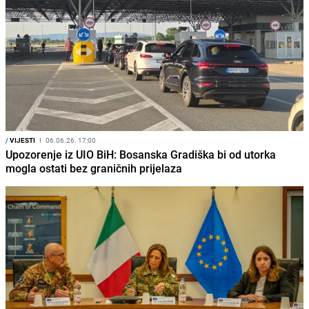
/
VIJESTI
I
06.06.26. 17:00
Upozorenje iz UIO BiH: Bosanska Gradiška bi od utorka
mogla ostati bez graničnih prijelaza