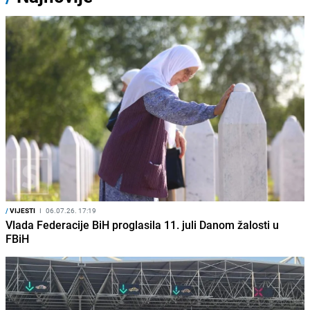
/
VIJESTI
I
06.07.26. 17:19
Vlada Federacije BiH proglasila 11. juli Danom žalosti u
FBiH