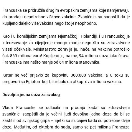
Francuska se pridružila drugim evropskim zemljama koje namjeravaju
da prodaju nepotrebne viškove vakcine. Zvaničnici su saopštili da je
kupljeno daleko više vakcina nego što je neophodno.
Kao i u komšijskim zemljama Njemačkoj i Holandiji, i u Francuskoj je
interesovanje za cijepljenje mnogo manje nego što su zdravstvene
vlasti očekivale. Ministarstvo zdravlja je, inače, na vakcine potrošilo
čak 869 miliona eura! Kupljeno je, naime, 94 miliona doza iako čitava
Francuska ima nešto manje od 64 miliona stanovnika.
Katar se već prijavio za kupovinu 300.000 vakcina, a u toku su
pregovori sa Egiptom koji bi trebalo da otkupi dva miliona vakcina.
Dovoljna jedna doza za svakog
Vlada Francuske se odlučila na prodaju kada su zdravstveni
zvaničnici saopštili da je većini ljudi dovoljna jedna doza da bi se
zaštitili od svinjskog gripa – rijetki su slučajevi kada su potrebne dvije
doze. Međutim, od oktobra do sada, samo se pet miliona Francuza