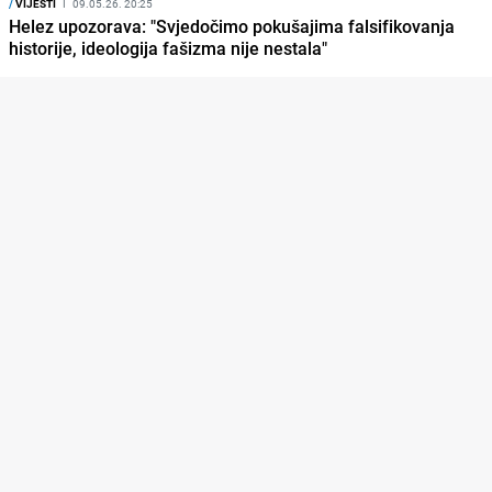
/
VIJESTI
I
09.05.26. 20:25
Helez upozorava: "Svjedočimo pokušajima falsifikovanja
historije, ideologija fašizma nije nestala"