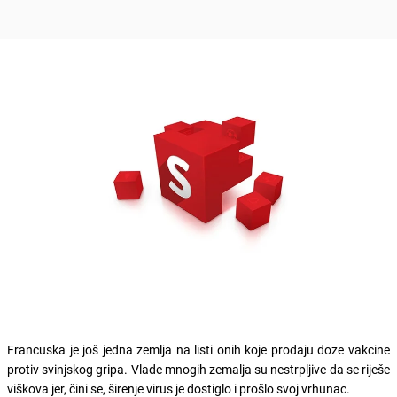
Francuska je još jedna zemlja na listi onih koje prodaju doze vakcine
protiv svinjskog gripa. Vlade mnogih zemalja su nestrpljive da se riješe
viškova jer, čini se, širenje virus je dostiglo i prošlo svoj vrhunac.