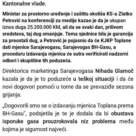
Kantonalne vlade.
Ministar za prostorno uređenje i zaštitu okoliša KS-a Zlatko
Petrović na konferenciji za medije kazao je da je
ukupan
iznos duga 25.200.000 KM
, ali da se svaki dan, prilivom
sredstava, taj dug smanjuje. Tema sjednice bila je garancija
za preostali dug, a Petrović je pojasnio da će KJKP Toplane
dati mjenice Sarajevogasu, Sarajevogas BH-Gasu, a
proceduru izdavanja mjenica će sutra verificirati nadzorni
odbori i skupštine tih poduzeća.
Direktorica marketinga Sarajevogasa
Nihada Glamoč
kazala je da je to poduzeće
u teškoj situaciji
i da će
novi dogovori pomoći u tome da se prevaziđe sezona
grijanja.
„Dogovorili smo se o izdavanju mjenica Toplana prema
BH-Gasu", podsjetila je te je dodala da bi
obustava
isporuke gasa prouzrokovala niz problema
među
kojima je sigurnost najveći.