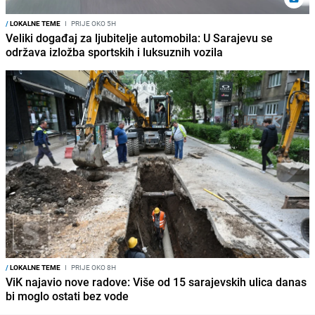
/
LOKALNE TEME
I
PRIJE OKO 5H
Veliki događaj za ljubitelje automobila: U Sarajevu se
održava izložba sportskih i luksuznih vozila
/
LOKALNE TEME
I
PRIJE OKO 8H
ViK najavio nove radove: Više od 15 sarajevskih ulica danas
bi moglo ostati bez vode