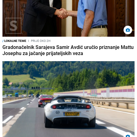
/
LOKALNE TEME
I
PRIJE OKO 2H
Gradonačelnik Sarajeva Samir Avdić uručio priznanje Mattu
Josephu za jačanje prijateljskih veza