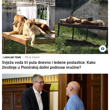
/
LOKALNE TEME
I
PRIJE 53MIN
Svježa voda tri puta dnevno i ledene poslastice: Kako
životinje u Pionirskoj dolini podnose vrućine?