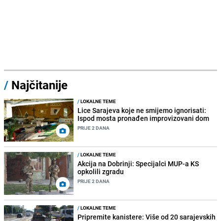
/
Najčitanije
/
LOKALNE TEME
Lice Sarajeva koje ne smijemo ignorisati:
Ispod mosta pronađen improvizovani dom
PRIJE 2 DANA
/
LOKALNE TEME
Akcija na Dobrinji: Specijalci MUP-a KS
opkolili zgradu
PRIJE 2 DANA
/
LOKALNE TEME
Pripremite kanistere: Više od 20 sarajevskih