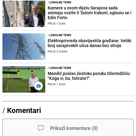
/
LOKALNE TEME
Kamere u ovom dijelu Sarajeva sada
snimaju vozite li 'žutom trakom', oglasio se i
Edin Forto
PRIJE 1 DAN
/
LOKALNE TEME
Elektroprivreda obavijestila građane: Veliki
broj sarajevskih ulica danas bez struje
PRIJE 2 DANA
/
LOKALNE TEME
Mandić poslao žestoku poruku Džemidžiću:
"Koga vi, ba, folirate?"
PRIJE 1 DAN
/
Komentari
Prikaži komentare
(
0
)