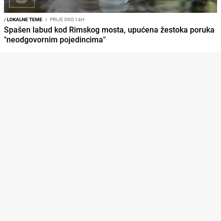
/
LOKALNE TEME
I
PRIJE OKO 14H
Spašen labud kod Rimskog mosta, upućena žestoka poruka
"neodgovornim pojedincima"