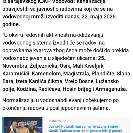
Iz sarajevskog KJKP Vodovod i kanalizacija
obavijestili su javnost o radovima koji će se na
vodovodnoj mreži izvoditi danas, 22. maja 2026.
godine.
"U okviru redovnih aktivnosti na održavanju
vodovodnog sistema izvodit će se radovi na
popravkama kvarova zbog čega može doći do prekida
vodosnabdijevanja u slijedećim ulicama:
25.
Novembra, Željeznička, Osik, Mali Kiseljak,
Karamušići, Kamenolom, Magistrala, Plandište, Slana
Bara, Izeta Karšića čikma, Vrelo Bosne, Lužansko
polje, Kodžina, Radićeva, Hošin brijeg i Armaganuša
.
Normalizaciju u vodosnabdijevanju očekujemo po
okončanju radova u poslijepodnevnim satima.
TRENDING
Dževad Poturak naišao na nerazumijevanje
vlasti: "Šokiran sam da je ljudima bitniji parket