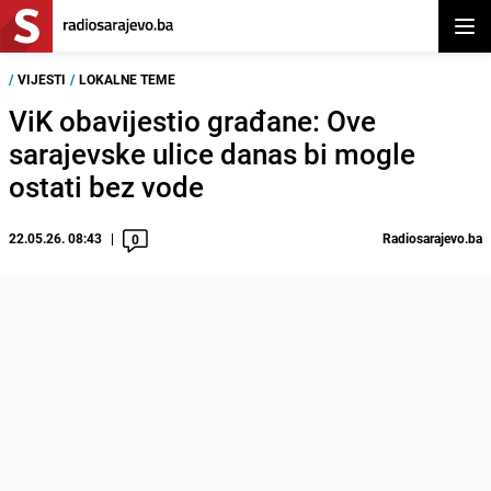
Otvor
/
VIJESTI
/
LOKALNE TEME
ViK obavijestio građane: Ove
sarajevske ulice danas bi mogle
ostati bez vode
22.05.26. 08:43
Radiosarajevo.ba
0