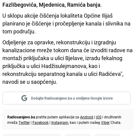
Fazlibegovića, Mjedenica, Ramića banja
.
U sklopu akcije čišćenja lokaliteta Općine Ilijaš
planirano je čišćenje i pročepljenje kanala i slivnika na
tom području.
Odjeljenje za opravke, rekonstrukciju i izgradnju
kanalizacione mreže tokom dana će izvoditi radove na
montaži priključaka u ulici Bjelave, izradu fekalnog
priključka u ulici Hadžisulejmanova, kao i
rekonstrukciju separatnog kanala u ulici Radićeva",
navodi se u saopćenju.
Dodajte Radiosarajevo.ba u omiljene Google izvore
Radiosarajevo.ba
pratite putem aplikacije za
Android
|
iOS
i društvenih
mreža
Twitter
|
Facebook
|
Instagram
, kao i putem našeg
Viber
Chata.