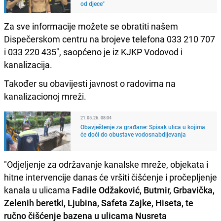
od djece"
Za sve informacije možete se obratiti našem
Dispečerskom centru na brojeve telefona 033 210 707
i 033 220 435", saopćeno je iz KJKP Vodovod i
kanalizacija.
Također su obavijesti javnost o radovima na
kanalizacionoj mreži.
21.05.26. 08:04
Obavještenje za građane: Spisak ulica u kojima
će doći do obustave vodosnabdijevanja
"Odjeljenje za održavanje kanalske mreže, objekata i
hitne intervencije danas će vršiti čišćenje i pročepljenje
kanala u ulicama
Fadile Odžaković, Butmir, Grbavička,
Zelenih beretki, Ljubina, Safeta Zajke, Hiseta, te
ručno čišćenje bazena u ulicama Nusreta