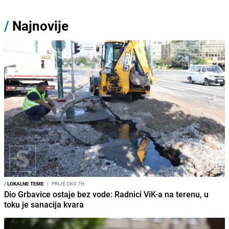
/
Najnovije
/
LOKALNE TEME
I
PRIJE OKO 7H
Dio Grbavice ostaje bez vode: Radnici ViK-a na terenu, u
toku je sanacija kvara