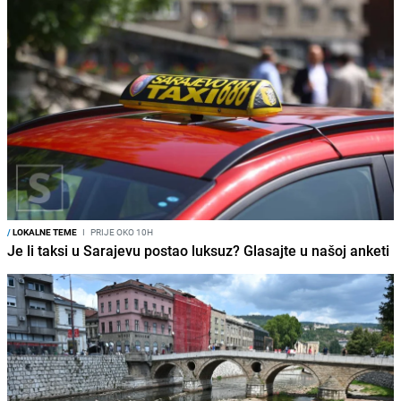
/
LOKALNE TEME
I
PRIJE OKO 10H
Je li taksi u Sarajevu postao luksuz? Glasajte u našoj anketi