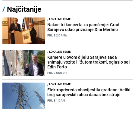
/
Najčitanije
/
LOKALNE TEME
Nakon tri koncerta za pamćenje: Grad
Sarajevo odao priznanje Dini Merlinu
PRIJE 2 DANA
/
LOKALNE TEME
Kamere u ovom dijelu Sarajeva sada
snimaju vozite li 'žutom trakom', oglasio se i
Edin Forto
PRIJE OKO 9H
/
LOKALNE TEME
Elektroprivreda obavijestila građane: Veliki
broj sarajevskih ulica danas bez struje
PRIJE 1 DAN