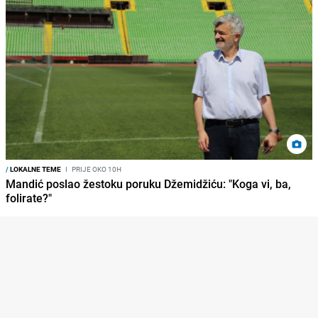
/
LOKALNE TEME
I
PRIJE OKO 10H
Mandić poslao žestoku poruku Džemidžiću: "Koga vi, ba,
folirate?"