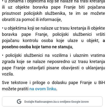
• u zonama i objektima koji se nalaze na trasi kretanja
ili uz objekte boravka pape Franje biti pojačana
prisutnost policijskih službenika, te im se možete
obratiti za pomoć ili informacije,
• u objektima koji se nalaze uz trasu kretanja ili objekte
boravka pape Franje, policijski službenici vršiti
pojačanu kontrolu osoba koje ulaze u objekt,
a
posebno osoba koje tamo ne stanuju
,
• policijski službenici na vozilima i ulaznim vratima
zgrada koje se nalaze neposredno uz trasu kretanja
pape Franje ostavljati pisane obavijesti o uklanjanju
vozila.
Sve tekstove i priloge o dolasku pape Franje u BiH
možete pratiti
na ovom linku
.
Dodajte Radiosarajevo.ba u omiljene Google izvore