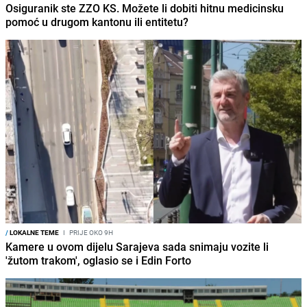
Osiguranik ste ZZO KS. Možete li dobiti hitnu medicinsku
pomoć u drugom kantonu ili entitetu?
/
LOKALNE TEME
I
PRIJE OKO 9H
Kamere u ovom dijelu Sarajeva sada snimaju vozite li
'žutom trakom', oglasio se i Edin Forto