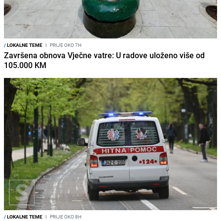
/
LOKALNE TEME
I
PRIJE OKO 7H
Završena obnova Vječne vatre: U radove uloženo više od
105.000 KM
/
LOKALNE TEME
I
PRIJE OKO 8H