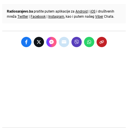
Radiosarajevo.ba
pratite putem aplikacije za
Android
|
iOS
i društvenih
mreža
Twitter
|
Facebook
|
Instagram
, kao i putem našeg
Viber
Chata.