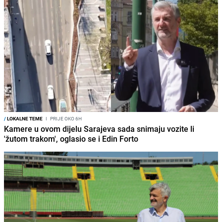
/
LOKALNE TEME
I
PRIJE OKO 6H
Kamere u ovom dijelu Sarajeva sada snimaju vozite li
'žutom trakom', oglasio se i Edin Forto