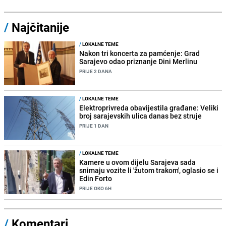
/
Najčitanije
/
LOKALNE TEME
Nakon tri koncerta za pamćenje: Grad
Sarajevo odao priznanje Dini Merlinu
PRIJE 2 DANA
/
LOKALNE TEME
Elektroprivreda obavijestila građane: Veliki
broj sarajevskih ulica danas bez struje
PRIJE 1 DAN
/
LOKALNE TEME
Kamere u ovom dijelu Sarajeva sada
snimaju vozite li 'žutom trakom', oglasio se i
Edin Forto
PRIJE OKO 6H
/
Komentari