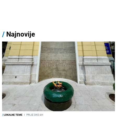
/
Najnovije
/
LOKALNE TEME
I
PRIJE OKO 4H