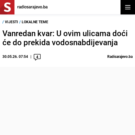
Otvor
/
VIJESTI
/
LOKALNE TEME
Vanredan kvar: U ovim ulicama doći
će do prekida vodosnabdijevanja
30.05.26. 07:54
Radisarajevo.ba
4