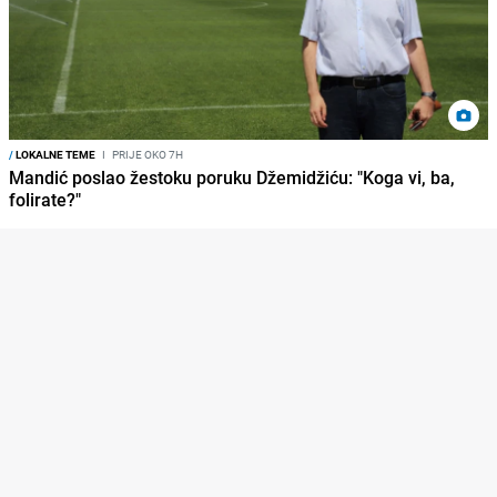
/
LOKALNE TEME
I
PRIJE OKO 7H
Mandić poslao žestoku poruku Džemidžiću: "Koga vi, ba,
folirate?"