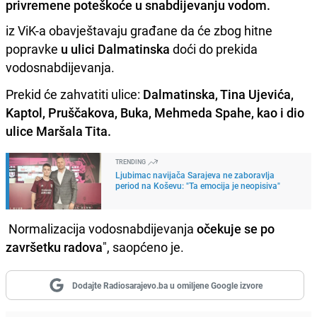
privremene poteškoće u snabdijevanju vodom.
iz ViK-a obavještavaju građane da će zbog hitne
popravke
u ulici Dalmatinska
doći do prekida
vodosnabdijevanja.
Prekid će zahvatiti ulice:
Dalmatinska, Tina Ujevića,
Kaptol, Pruščakova, Buka, Mehmeda Spahe, kao i dio
ulice Maršala Tita.
TRENDING
Ljubimac navijača Sarajeva ne zaboravlja
period na Koševu: "Ta emocija je neopisiva"
Normalizacija vodosnabdijevanja
očekuje se po
završetku radova
", saopćeno je.
Dodajte Radiosarajevo.ba u omiljene Google izvore