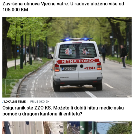
Završena obnova Vječne vatre: U radove uloženo više od
105.000 KM
/
LOKALNE TEME
I
PRIJE OKO 5H
Osiguranik ste ZZO KS. Možete li dobiti hitnu medicinsku
pomoć u drugom kantonu ili entitetu?