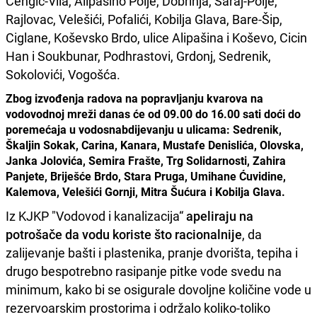
Čengić-Vila, Alipašino Polje, Dobrinja, Saraj-Polje,
Rajlovac, Velešići, Pofalići, Kobilja Glava, Bare-Šip,
Ciglane, Koševsko Brdo, ulice Alipašina i Koševo, Cicin
Han i Soukbunar, Podhrastovi, Grdonj, Sedrenik,
Sokolovići, Vogošća.
Zbog izvođenja radova na popravljanju kvarova na
vodovodnoj mreži danas će od 09.00 do 16.00 sati doći do
poremećaja u vodosnabdijevanju u ulicama: Sedrenik,
Škaljin Sokak, Carina, Kanara, Mustafe Denislića, Olovska,
Janka Jolovića, Semira Frašte, Trg Solidarnosti, Zahira
Panjete, Briješće Brdo, Stara Pruga, Umihane Ćuvidine,
Kalemova, Velešići Gornji, Mitra Šućura i Kobilja Glava.
Iz KJKP "Vodovod i kanalizacija“
apeliraju na
potrošače da vodu koriste što racionalnije
, da
zalijevanje bašti i plastenika, pranje dvorišta, tepiha i
drugo bespotrebno rasipanje pitke vode svedu na
minimum, kako bi se osigurale dovoljne količine vode u
rezervoarskim prostorima i održalo koliko-toliko