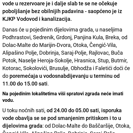
vode u rezervoare je i dalje slab te se ne očekuje
poboljšanje bez obilnijih padavina - saopćeno je iz
KJKP Vodovod i kanalizacija.
Danas će u pojedinim dijelovima grada, u naseljima
Podhrastovi, Sedrenik, Grdonj, Panjina Kula, Breka, od
Dolac-Malte do Marijin-Dvora, Otoka, Čengić-Vila,
Alipašino Polje, Dobrinja, Saraj-Polje, Rajlovac, Buča
Potok, Naselje Heroja-Sokolje, Hrasnica, Stup, Butmir,
Kotorac, Sokolovići, Brusulje, Obhodža i Faletići doći će
do
poremećaja u vodosnabdijevanju u terminu od
11.00 do 15.00 sati
.
Na pojedinim lokalitetima viši spratovi zgrada neće imati
vodu.
U toku noćnih sati,
od 24.00 do 05.00 sati, isporuka
vode obavlja se se pod smanjenim pritiskom i to u
dijelovima grada
: od Dolac-Malte do Baščaršije, Otoka,