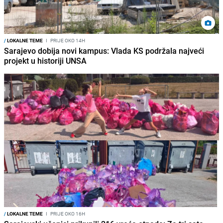
/
LOKALNE TEME
I
PRIJE OKO 14H
Sarajevo dobija novi kampus: Vlada KS podržala najveći
projekt u historiji UNSA
/
LOKALNE TEME
I
PRIJE OKO 16H