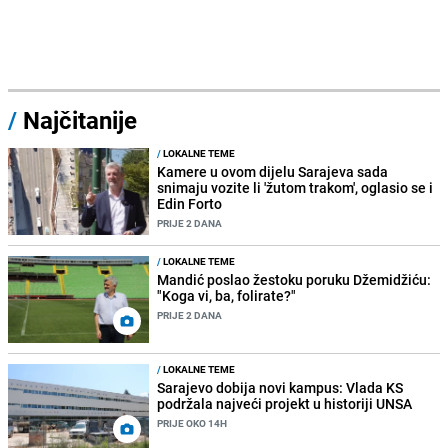
/
Najčitanije
/
LOKALNE TEME
Kamere u ovom dijelu Sarajeva sada
snimaju vozite li 'žutom trakom', oglasio se i
Edin Forto
PRIJE 2 DANA
/
LOKALNE TEME
Mandić poslao žestoku poruku Džemidžiću:
"Koga vi, ba, folirate?"
PRIJE 2 DANA
/
LOKALNE TEME
Sarajevo dobija novi kampus: Vlada KS
podržala najveći projekt u historiji UNSA
PRIJE OKO 14H