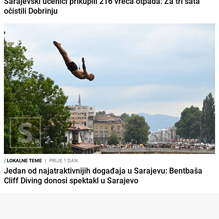
Sarajevski učenici prikupili 216 vreća otpada: Za tri sata
očistili Dobrinju
/
LOKALNE TEME
I
PRIJE 1 DAN
Jedan od najatraktivnijih događaja u Sarajevu: Bentbaša
Cliff Diving donosi spektakl u Sarajevo