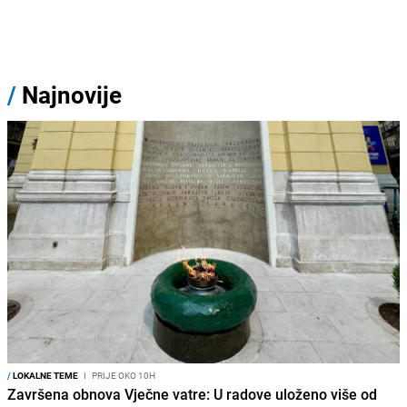
/
Najnovije
/
LOKALNE TEME
I
PRIJE OKO 10H
Završena obnova Vječne vatre: U radove uloženo više od