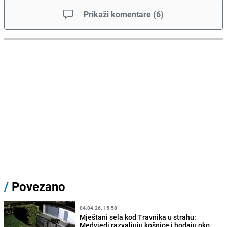
Prikaži komentare
(
6
)
/
Povezano
04.04.26. 15:58
Mještani sela kod Travnika u strahu:
Medvjedi razvaljuju košnice i hodaju oko