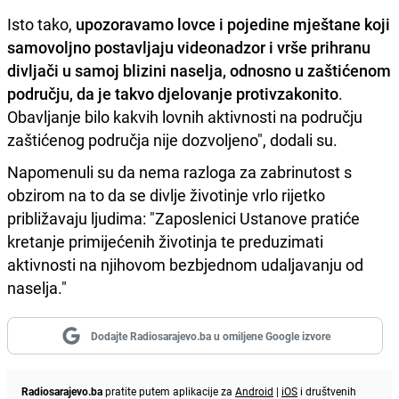
Isto tako,
upozoravamo lovce i pojedine mještane koji
samovoljno postavljaju videonadzor i vrše prihranu
divljači u samoj blizini naselja, odnosno u zaštićenom
području, da je takvo djelovanje protivzakonito
.
Obavljanje bilo kakvih lovnih aktivnosti na području
zaštićenog područja nije dozvoljeno", dodali su.
Napomenuli su da nema razloga za zabrinutost s
obzirom na to da se divlje životinje vrlo rijetko
približavaju ljudima: "Zaposlenici Ustanove pratiće
kretanje primijećenih životinja te preduzimati
aktivnosti na njihovom bezbjednom udaljavanju od
naselja."
Dodajte Radiosarajevo.ba u omiljene Google izvore
Radiosarajevo.ba
pratite putem aplikacije za
Android
|
iOS
i društvenih