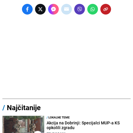
/
Najčitanije
/
LOKALNE TEME
Akcija na Dobrinji: Specijalci MUP-a KS
opkolili zgradu