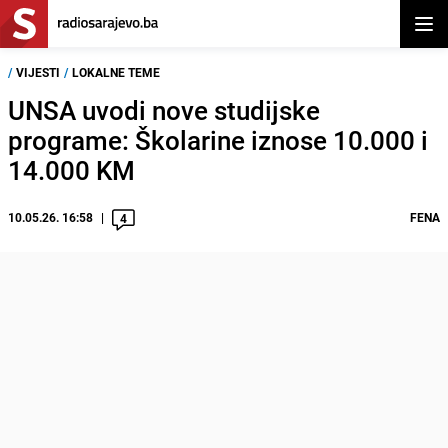
Otvor
/
VIJESTI
/
LOKALNE TEME
UNSA uvodi nove studijske
programe: Školarine iznose 10.000 i
14.000 KM
10.05.26. 16:58
FENA
4