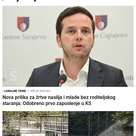
/
LOKALNE TEME
I
PRIJE OKO 4H
Nova prilika za žrtve nasilja i mlade bez roditeljskog
staranja: Odobreno prvo zaposlenje u KS