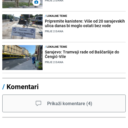
PRIJE 2 DANA
/
LOKALNE TEME
Pripremite kanistere: Više od 20 sarajevskih
ulica danas bi moglo ostati bez vode
PRIJE 2 DANA
/
LOKALNE TEME
Sarajevo: Tramvaji rade od Baščaršije do
Čengić-Vile
PRIJE 2 DANA
/
Komentari
Prikaži komentare
(
4
)