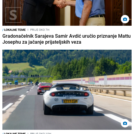
/
LOKALNE TEME
I
PRIJE OKO 7H
Gradonačelnik Sarajeva Samir Avdić uručio priznanje Mattu
Josephu za jačanje prijateljskih veza
/
LOKALNE TEME
I
PRIJE OKO 10H