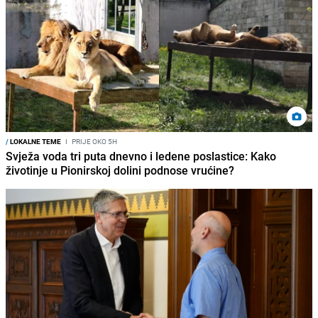
/
LOKALNE TEME
I
PRIJE OKO 5H
Svježa voda tri puta dnevno i ledene poslastice: Kako
životinje u Pionirskoj dolini podnose vrućine?