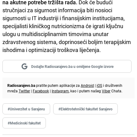
na akutne potrebe tržišta rada.
Dok će budući
stručnjaci za sigurnost informacija biti nosioci
sigurnosti u IT industriji i finansijskim institucijama,
specijalisti kliničkog nutricionizma će igrati ključnu
ulogu u multidisciplinarnim timovima unutar
zdravstvenog sistema, doprinoseći boljim terapijskim
ishodima i optimizaciji troškova liječenja.
Dodajte Radiosarajevo.ba u omiljene Google izvore
Radiosarajevo.ba
pratite putem aplikacije za
Android
|
iOS
i društvenih
mreža
Twitter
|
Facebook
|
Instagram
, kao i putem našeg
Viber
Chata.
#Univerzitet u Sarajevu
#Elektrotehnički fakultet Sarajevo
#Medicinski fakultet