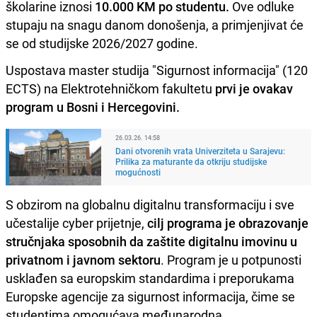
školarine iznosi
10.000 KM po studentu.
Ove odluke
stupaju na snagu danom donošenja, a primjenjivat će
se od studijske 2026/2027 godine.
Uspostava master studija "Sigurnost informacija" (120
ECTS) na Elektrotehničkom fakultetu
prvi je ovakav
program u Bosni i Hercegovini.
26.03.26. 14:58
Dani otvorenih vrata Univerziteta u Sarajevu:
Prilika za maturante da otkriju studijske
mogućnosti
S obzirom na globalnu digitalnu transformaciju i sve
učestalije cyber prijetnje,
cilj programa je obrazovanje
stručnjaka sposobnih da zaštite digitalnu imovinu u
privatnom i javnom sektoru
. Program je u potpunosti
usklađen sa europskim standardima i preporukama
Europske agencije za sigurnost informacija, čime se
studentima omogućava međunarodna