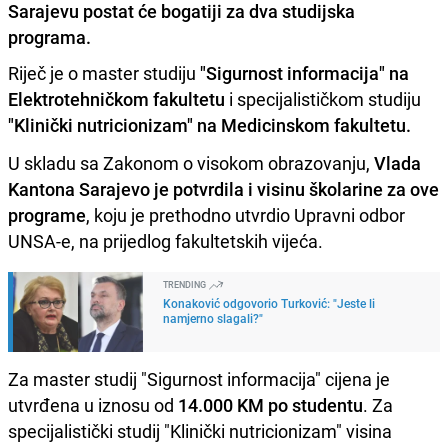
Sarajevu postat će bogatiji za dva studijska
programa.
Riječ je o master studiju
"Sigurnost informacija" na
Elektrotehničkom fakultetu
i specijalističkom studiju
"Klinički nutricionizam" na Medicinskom fakultetu.
U skladu sa Zakonom o visokom obrazovanju,
Vlada
Kantona Sarajevo je potvrdila i visinu školarine za ove
programe
, koju je prethodno utvrdio Upravni odbor
UNSA-e, na prijedlog fakultetskih vijeća.
TRENDING
Konaković odgovorio Turković: "Jeste li
namjerno slagali?"
Za master studij "Sigurnost informacija" cijena je
utvrđena u iznosu od
14.000 KM po studentu
. Za
specijalistički studij "Klinički nutricionizam" visina