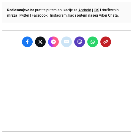
Radiosarajevo.ba
pratite putem aplikacije za
Android
|
iOS
i društvenih
mreža
Twitter
|
Facebook
|
Instagram
, kao i putem našeg
Viber
Chata.