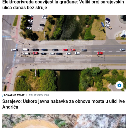
Elektroprivreda obavijestila građane: Veliki broj sarajevskih
ulica danas bez struje
/
LOKALNE TEME
I
PRIJE OKO 15H
Sarajevo: Uskoro javna nabavka za obnovu mosta u ulici Ive
Andrića