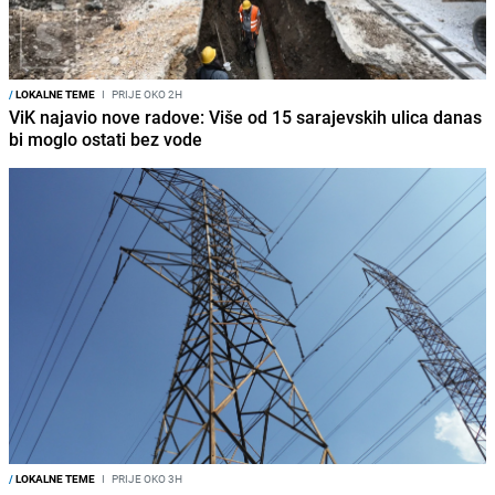
/
LOKALNE TEME
I
PRIJE OKO 2H
ViK najavio nove radove: Više od 15 sarajevskih ulica danas
bi moglo ostati bez vode
/
LOKALNE TEME
I
PRIJE OKO 3H