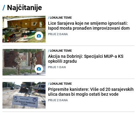
/
Najčitanije
/
LOKALNE TEME
Lice Sarajeva koje ne smijemo ignorisati:
Ispod mosta pronađen improvizovani dom
PRIJE 2 DANA
/
LOKALNE TEME
Akcija na Dobrinji: Specijalci MUP-a KS
opkolili zgradu
PRIJE 1 DAN
/
LOKALNE TEME
Pripremite kanistere: Više od 20 sarajevskih
ulica danas bi moglo ostati bez vode
PRIJE 2 DANA