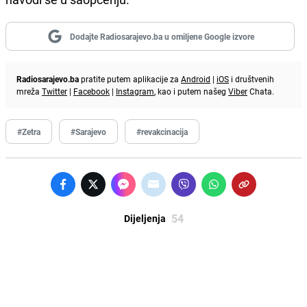
Dodajte Radiosarajevo.ba u omiljene Google izvore
Radiosarajevo.ba
pratite putem aplikacije za
Android
|
iOS
i društvenih
mreža
Twitter
|
Facebook
|
Instagram
, kao i putem našeg
Viber
Chata.
#Zetra
#Sarajevo
#revakcinacija
54
Dijeljenja