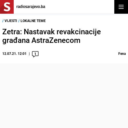
Otvor
/
VIJESTI
/
LOKALNE TEME
Zetra: Nastavak revakcinacije
građana AstraZenecom
12.07.21. 12:01
Fena
1