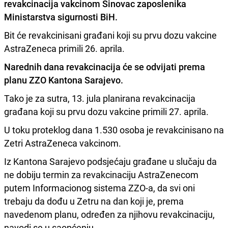
revakcinacija vakcinom
Sinovac
zaposlenika
Ministarstva sigurnosti BiH.
Bit će revakcinisani građani koji su prvu dozu vakcine
AstraZeneca primili 26. aprila.
Narednih dana revakcinacija će se odvijati prema
planu ZZO Kantona Sarajevo.
Tako je za sutra, 13. jula planirana revakcinacija
građana koji su prvu dozu vakcine primili 27. aprila.
U toku proteklog dana 1.530 osoba je revakcinisano na
Zetri AstraZeneca vakcinom.
Iz Kantona Sarajevo podsjećaju građane u slučaju da
ne dobiju termin za revakcinaciju AstraZenecom
putem Informacionog sistema ZZO-a, da svi oni
trebaju da dođu u Zetru na dan koji je, prema
navedenom planu, određen za njihovu revakcinaciju,
navodi se u saopćenju.