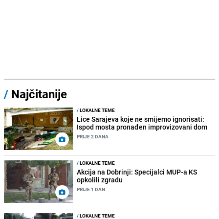
/
Najčitanije
/
LOKALNE TEME
Lice Sarajeva koje ne smijemo ignorisati:
Ispod mosta pronađen improvizovani dom
PRIJE 2 DANA
/
LOKALNE TEME
Akcija na Dobrinji: Specijalci MUP-a KS
opkolili zgradu
PRIJE 1 DAN
/
LOKALNE TEME