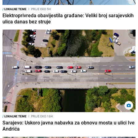
/
LOKALNE TEME
I
PRIJE OKO 5H
Elektroprivreda obavijestila građane: Veliki broj sarajevskih
ulica danas bez struje
/
LOKALNE TEME
I
PRIJE OKO 16H
Sarajevo: Uskoro javna nabavka za obnovu mosta u ulici Ive
Andrića