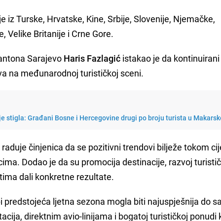
je iz Turske, Hrvatske, Kine, Srbije, Slovenije, Njemačke,
e, Velike Britanije i Crne Gore.
Kantona Sarajevo
Haris Fazlagić
istakao je da kontinuirani
eva na međunarodnoj turističkoj sceni.
je stigla: Građani Bosne i Hercegovine drugi po broju turista u Makarsk
aduje činjenica da se pozitivni trendovi bilježe tokom cij
ima. Dodao je da su promocija destinacije, razvoj turistič
ktima dali konkretne rezultate.
bi predstojeća ljetna sezona mogla biti najuspješnija do s
cija, direktnim avio-linijama i bogatoj turističkoj ponudi 