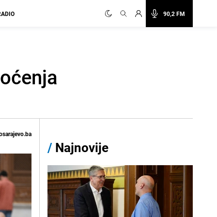
RADIO
90,2 FM
noćenja
osarajevo.ba
/
Najnovije