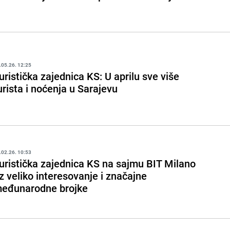
.05.26. 12:25
uristička zajednica KS: U aprilu sve više
urista i noćenja u Sarajevu
.02.26. 10:53
uristička zajednica KS na sajmu BIT Milano
z veliko interesovanje i značajne
eđunarodne brojke