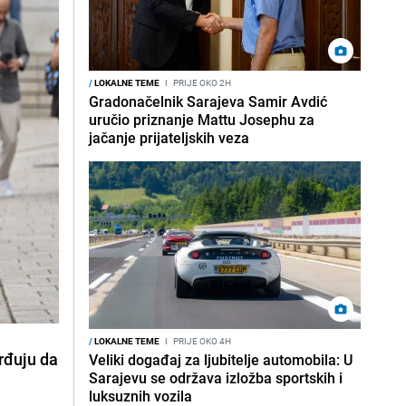
/
LOKALNE TEME
I
PRIJE OKO 2H
Gradonačelnik Sarajeva Samir Avdić
uručio priznanje Mattu Josephu za
jačanje prijateljskih veza
/
LOKALNE TEME
I
PRIJE OKO 4H
vrđuju da
Veliki događaj za ljubitelje automobila: U
Sarajevu se održava izložba sportskih i
luksuznih vozila