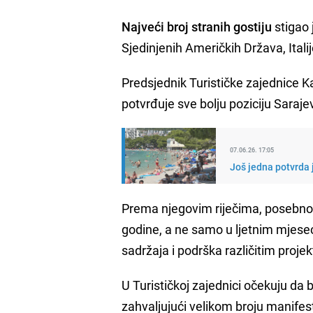
Najveći broj stranih gostiju
stigao 
Sjedinjenih Američkih Država, Italij
Predsjednik Turističke zajednice 
potvrđuje sve bolju poziciju Saraj
07.06.26. 17:05
Još jedna potvrda 
Prema njegovim riječima, posebno r
godine, a ne samo u ljetnim mjesec
sadržaja i podrška različitim proje
U Turističkoj zajednici očekuju da 
zahvaljujući velikom broju manifesta