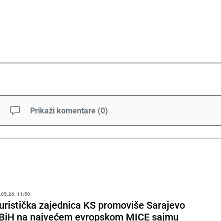
Prikaži komentare
(
0
)
.05.26. 11:50
uristička zajednica KS promoviše Sarajevo
 BiH na najvećem evropskom MICE sajmu