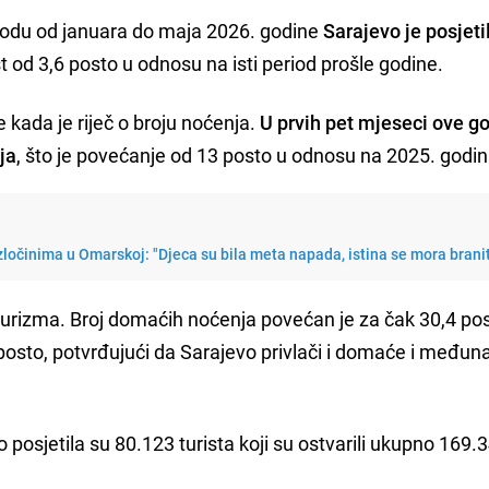
odu od januara do maja 2026. godine
Sarajevo je posjeti
st od 3,6 posto u odnosu na isti period prošle godine.
e kada je riječ o broju noćenja.
U prvih pet mjeseci ove g
ja
, što je povećanje od 13 posto u odnosu na 2025. godin
zločinima u Omarskoj: "Djeca su bila meta napada, istina se mora branit
rizma. Broj domaćih noćenja povećan je za čak 30,4 pos
posto, potvrđujući da Sarajevo privlači i domaće i među
osjetila su 80.123 turista koji su ostvarili ukupno 169.