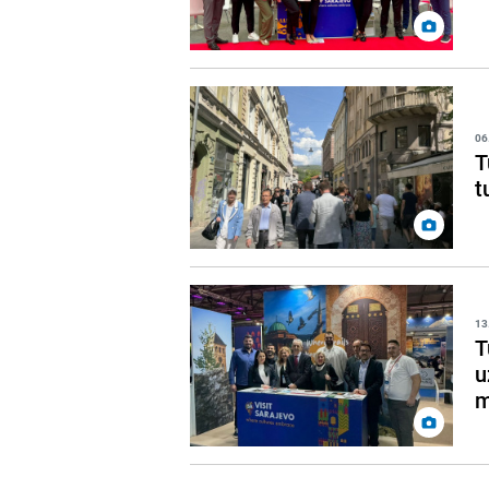
06
T
t
13
T
u
m