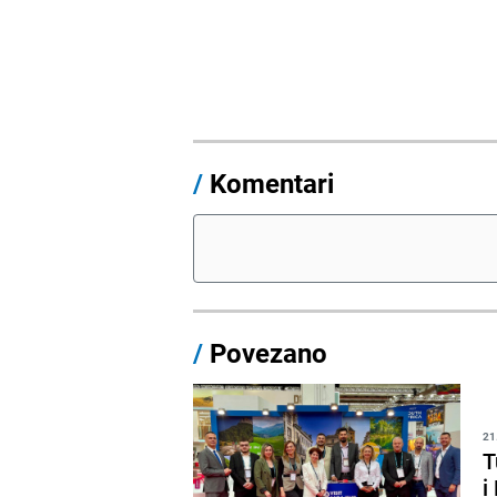
/
Komentari
/
Povezano
21
T
i