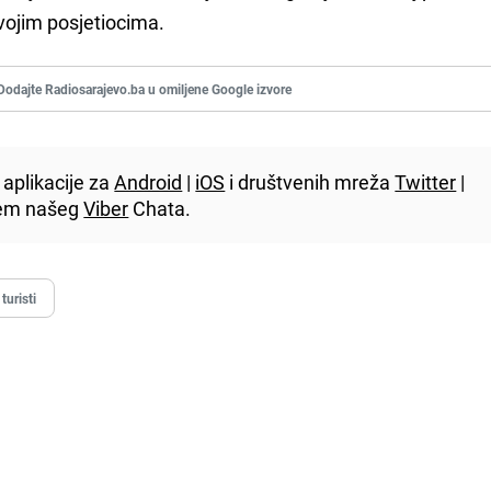
vojim posjetiocima.
Dodajte Radiosarajevo.ba u omiljene Google izvore
aplikacije za
Android
|
iOS
i društvenih mreža
Twitter
|
utem našeg
Viber
Chata.
turisti