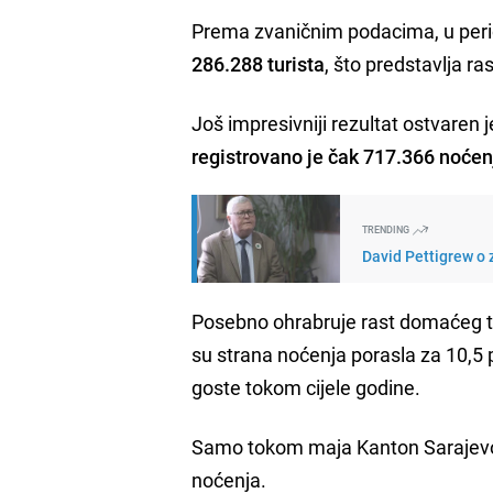
Prema zvaničnim podacima, u peri
286.288 turista
, što predstavlja ra
Još impresivniji rezultat ostvaren j
registrovano je čak 717.366 noćen
TRENDING
David Pettigrew o 
Posebno ohrabruje rast domaćeg tu
su strana noćenja porasla za 10,5 
goste tokom cijele godine.
Samo tokom maja Kanton Sarajevo p
noćenja.