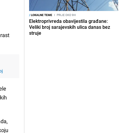
/
LOKALNE TEME
I
PRIJE OKO 9H
Elektroprivreda obavijestila građane:
Veliki broj sarajevskih ulica danas bez
struje
 rast
oj
ele
kih
ada,
koju