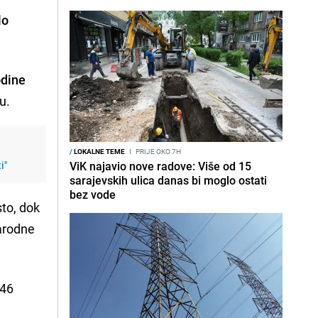
lo
odine
u.
/
LOKALNE TEME
I
PRIJE OKO 7H
i"
ViK najavio nove radove: Više od 15
sarajevskih ulica danas bi moglo ostati
bez vode
to, dok
narodne
346