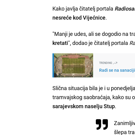
Kako javlja čitatelj portala
Radiosa
nesreće kod Vijećnice
.
"Manji je udes, ali se dogodio na 
kretati
", dodao je čitatelj portala
Ra
TRENDING
Radi se na sanacij
Slična situacija bila je i u ponedjel
tramvajskog saobraćaja, kako su oba
sarajevskom naselju Stup
.
Zanimlji
šlepa tr