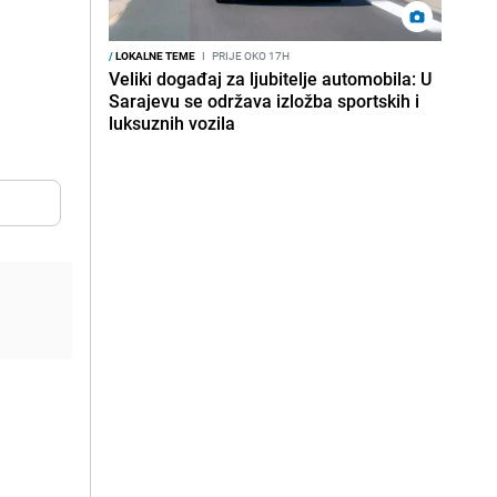
/
LOKALNE TEME
I
PRIJE OKO 17H
Veliki događaj za ljubitelje automobila: U
Sarajevu se održava izložba sportskih i
luksuznih vozila