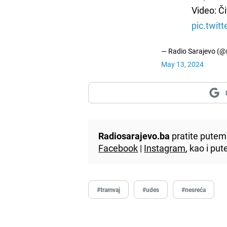
Video: Či
pic.twit
— Radio Sarajevo (@
May 13, 2024
Radiosarajevo.ba
pratite putem 
Facebook
|
Instagram
, kao i p
#tramvaj
#udes
#nesreća