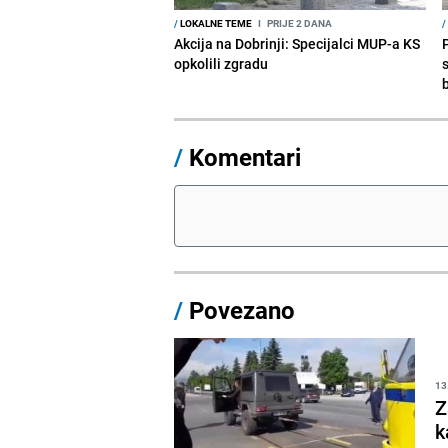
/
LOKALNE TEME
I
PRIJE 2 DANA
/
Akcija na Dobrinji: Specijalci MUP-a KS
opkolili zgradu
/
Komentari
/
Povezano
13
Z
k