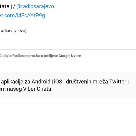
tatelj /
@radiosarajevo
ter.com/l4FcAYrP9g
radiosarajevo)
Dodajte Radiosarajevo.ba u omiljene Google izvore
aplikacije za
Android
|
iOS
i društvenih mreža
Twitter
|
utem našeg
Viber
Chata.