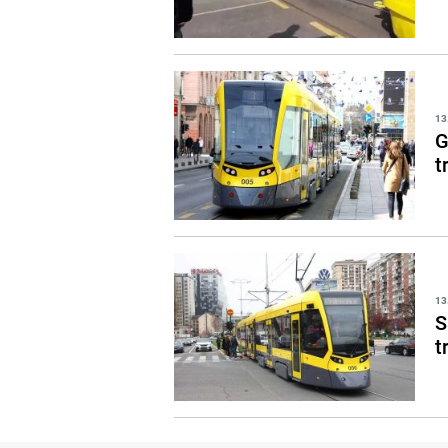
13
G
t
13
S
t