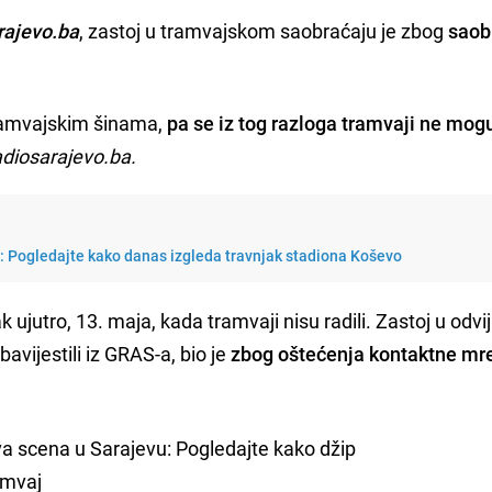
rajevo.ba
, zastoj u tramvajskom saobraćaju je zbog
saob
tramvajskim šinama,
pa se iz tog razloga tramvaji ne mog
diosarajevo.ba.
i: Pogledajte kako danas izgleda travnjak stadiona Koševo
jak ujutro, 13. maja, kada tramvaji nisu radili. Zastoj u odvi
vijestili iz GRAS-a, bio je
zbog oštećenja kontaktne mr
va scena u Sarajevu: Pogledajte kako džip
amvaj