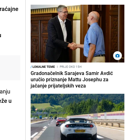
raćajne
u
/
LOKALNE TEME
I
PRIJE OKO 15H
Gradonačelnik Sarajeva Samir Avdić
uručio priznanje Mattu Josephu za
jačanje prijateljskih veza
janju
eže u