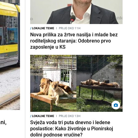
/
LOKALNE TEME
I
PRIJE OKO 11H
Nova prilika za žrtve nasilja i mlade bez
roditeljskog staranja: Odobreno prvo
zaposlenje u KS
/
LOKALNE TEME
I
PRIJE OKO 13H
ni,
Svježa voda tri puta dnevno i ledene
poslastice: Kako životinje u Pionirskoj
dolini podnose vrućine?