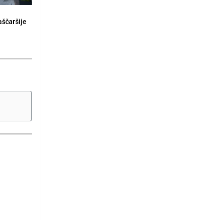
aščaršije