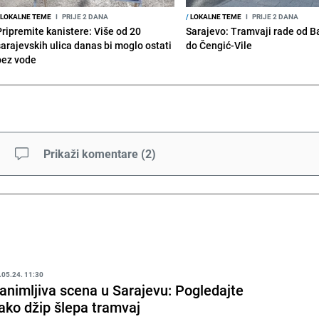
LOKALNE TEME
I
PRIJE 2 DANA
/
LOKALNE TEME
I
PRIJE 2 DANA
Pripremite kanistere: Više od 20
Sarajevo: Tramvaji rade od B
sarajevskih ulica danas bi moglo ostati
do Čengić-Vile
bez vode
Prikaži komentare
(
2
)
.05.24. 11:30
animljiva scena u Sarajevu: Pogledajte
ako džip šlepa tramvaj