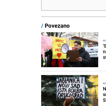
/
Povezano
09
'
n
s
09
N
s
S