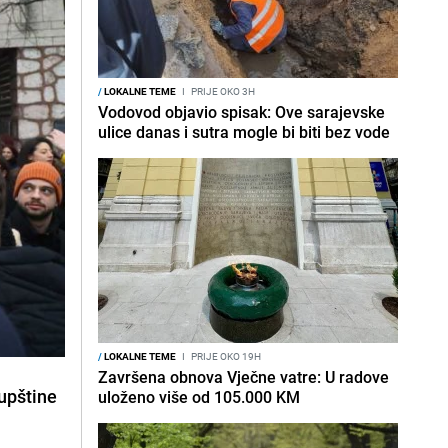
/
LOKALNE TEME
I
PRIJE OKO 3H
Vodovod objavio spisak: Ove sarajevske
ulice danas i sutra mogle bi biti bez vode
/
LOKALNE TEME
I
PRIJE OKO 19H
Završena obnova Vječne vatre: U radove
upštine
uloženo više od 105.000 KM