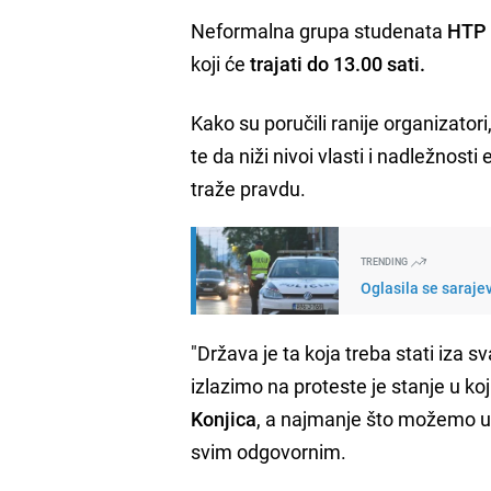
Neformalna grupa studenata
HTP
koji će
trajati do
13.00 sati.
Kako su poručili ranije organizato
te da niži nivoi vlasti i nadležnost
traže pravdu.
TRENDING
Oglasila se sarajev
"Država je ta koja treba stati iza 
izlazimo na proteste je stanje u k
Konjica
, a najmanje što možemo u
svim odgovornim.