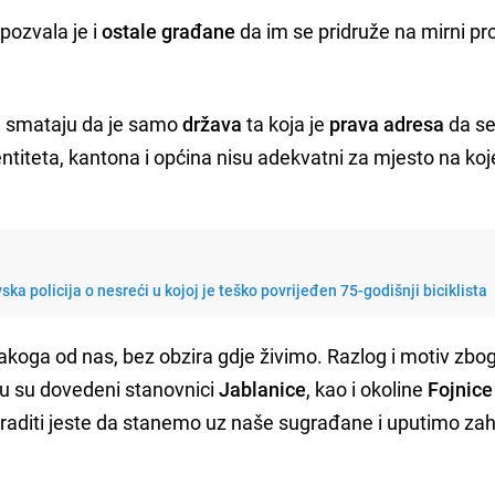
pozvala je i
ostale građane
da im se pridruže na mirni pr
ri, smataju da je samo
država
ta koja je
prava adresa
da se
i entiteta, kantona i općina nisu adekvatni za mjesto na ko
ska policija o nesreći u kojoj je teško povrijeđen 75-godišnji biciklista
svakoga od nas, bez obzira gdje živimo. Razlog i motiv zbo
oju su dovedeni stanovnici
Jablanice
, kao i okoline
Fojnice
raditi jeste da stanemo uz naše sugrađane i uputimo zah