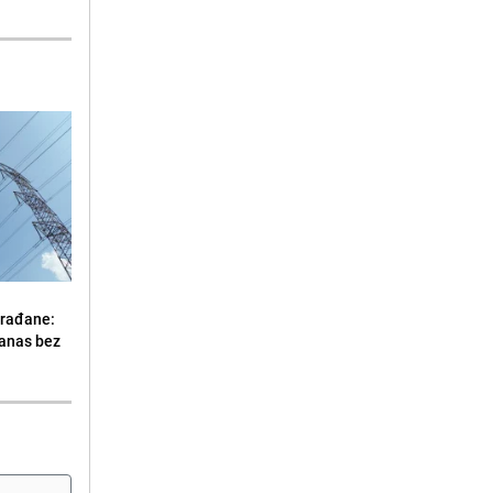
građane:
danas bez