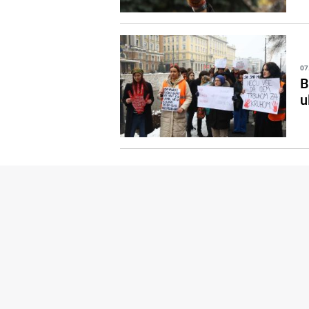
07
B
u