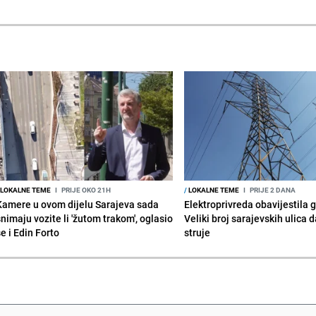
LOKALNE TEME
I
PRIJE OKO 21H
/
LOKALNE TEME
I
PRIJE 2 DANA
Kamere u ovom dijelu Sarajeva sada
Elektroprivreda obavijestila 
snimaju vozite li 'žutom trakom', oglasio
Veliki broj sarajevskih ulica 
e i Edin Forto
struje