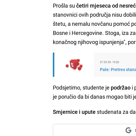
Prošla su
četiri mjeseca od nesre
stanovnici ovih područja nisu dobi
štetu, a nemalu novčanu pomoć pon
Bosne i Hercegovine. Stoga, iza zah
konačnog njihovog ispunjenja", poru
27.03.09. 19:26
Pale: Pretres stan
Podsjetimo, studente je
podržao
i 
je poručio da bi danas mogao biti 
Smjernice i upute
studenata za dan