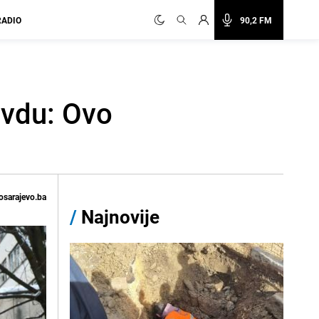
RADIO
90,2 FM
avdu: Ovo
osarajevo.ba
/
Najnovije