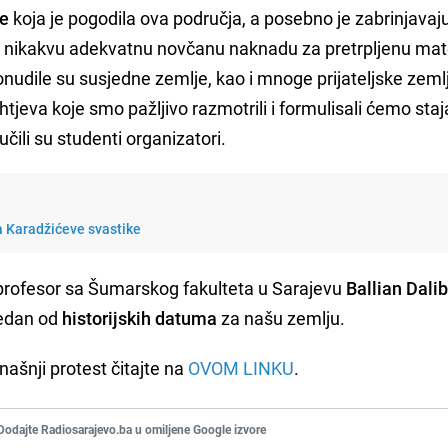
će
koja je pogodila ova područja, a posebno je zabrinjavaj
li nikakvu adekvatnu novčanu naknadu za pretrpljenu mat
udile su susjedne zemlje, kao i mnoge prijateljske zeml
tjeva koje smo pažljivo razmotrili i formulisali ćemo staj
čili su studenti organizatori.
a Karadžićeve svastike
profesor sa Šumarskog fakulteta u Sarajevu
Ballian Dali
jedan od
historijskih datuma
za našu zemlju.
ašnji protest čitajte na
OVOM LINKU
.
Dodajte Radiosarajevo.ba u omiljene Google izvore