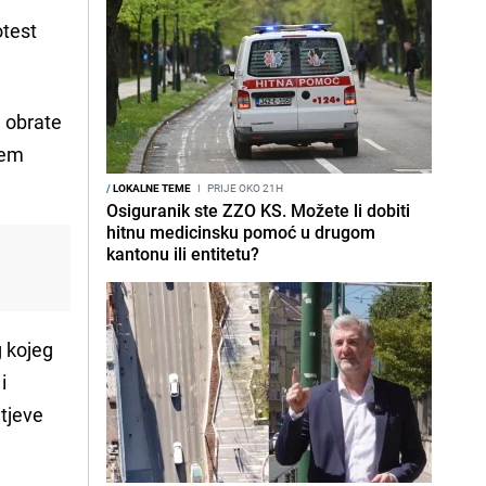
otest
 obrate
jem
/
LOKALNE TEME
I
PRIJE OKO 21H
Osiguranik ste ZZO KS. Možete li dobiti
hitnu medicinsku pomoć u drugom
kantonu ili entitetu?
g kojeg
i
tjeve