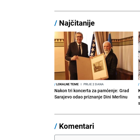
/
Najčitanije
/
LOKALNE TEME
I
PRIJE 2 DANA
/
Nakon tri koncerta za pamćenje: Grad
Sarajevo odao priznanje Dini Merlinu
s
/
Komentari