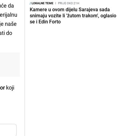
/
LOKALNE TEME
I
PRIJE OKO 21H
uće da
Kamere u ovom dijelu Sarajeva sada
erijalnu
snimaju vozite li 'žutom trakom', oglasio
se i Edin Forto
je naše
ati do
bor
koji