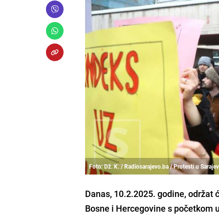
Foto: Dž. K. / Radiosarajevo.ba / Protesti u Saraje
Danas, 10.2.2025. godine, održat 
Bosne i Hercegovine s početkom u 