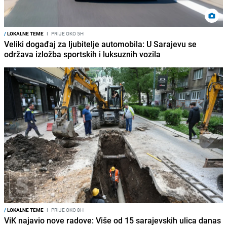
/
LOKALNE TEME
I
PRIJE OKO 5H
Veliki događaj za ljubitelje automobila: U Sarajevu se
održava izložba sportskih i luksuznih vozila
/
LOKALNE TEME
I
PRIJE OKO 8H
ViK najavio nove radove: Više od 15 sarajevskih ulica danas