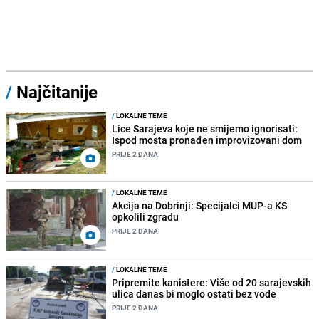
/
Najčitanije
/
LOKALNE TEME
Lice Sarajeva koje ne smijemo ignorisati:
Ispod mosta pronađen improvizovani dom
PRIJE 2 DANA
/
LOKALNE TEME
Akcija na Dobrinji: Specijalci MUP-a KS
opkolili zgradu
PRIJE 2 DANA
/
LOKALNE TEME
Pripremite kanistere: Više od 20 sarajevskih
ulica danas bi moglo ostati bez vode
PRIJE 2 DANA