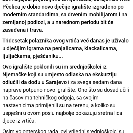
Pčelica je dobio novo dječije igralište izgrađeno po
modernim standardima, sa drvenim mobilijarom i na
zemljanoj podlozi, a u narednom periodu bit će
zasađena i trava.
Tridesetak polaznika ovog vrtića već danas je uživalo
u dječijim igrama na penjalicama, klackalicama,
ljuljačkama, pješčaniku...
Ovo igralište poklonili su im srednjoškolci iz
Njemačke koji su umjesto odlaska na ekskurziju
odlučili da dođu u Sarajevo
i za svega sedam dana
naprave potpuno novo igralište. Ono što su dosad učili
na časovima tehničkog odgoja, sa svojim
nastavnicima primijenili su na terenu, a koliko su
uspješni u ovom poslu najbolje pokazuju sretna lica
djece iz vrtića.
Osim volonterskog rada, ovi vrijedni srednjoškolci su