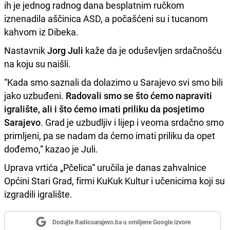
ih je jednog radnog dana besplatnim ručkom
iznenadila aščinica ASD, a počašćeni su i tucanom
kahvom iz Dibeka.
Nastavnik
Jorg Juli
kaže da je oduševljen srdačnošću
na koju su naišli.
“Kada smo saznali da dolazimo u Sarajevo svi smo bili
jako uzbuđeni.
Radovali smo se što ćemo napraviti
igralište, ali i što ćemo imati priliku da posjetimo
Sarajevo
. Grad je uzbudljiv i lijep i veoma srdačno smo
primljeni, pa se nadam da ćemo imati priliku da opet
dođemo,“ kazao je Juli.
Uprava vrtića „Pčelica“ uručila je danas zahvalnice
Općini Stari Grad, firmi KuKuk Kultur i učenicima koji su
izgradili igralište.
Dodajte Radiosarajevo.ba u omiljene Google izvore