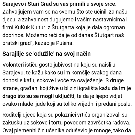
Sarajevo i Stari Grad su vas primili u svoje srce
.
Zahvaljujem vam se na svemu što ste učinili za našu
djecu, a zahvalnost dugujemo i vašim nastavnicima i
firmi KuKuk Kultur iz Štutgarta koja je dala ogroman
doprinos. Možemo reći da je od danas Štutgart naš
bratski grad", kazao je Pušina.
Sarajlije se 'odužile' na svoj način
Volonteri ističu gostoljubivost na koju su naišli u
Sarajevu, te kažu kako su im komšije svakog dana
donosile kafu, sokove i voće za osvježenje. S druge
strane, građani koji žive u blizini igrališta
kažu da im je
drago što su se mogli uključiti,
te da je lijepo vidjeti
ovako mlade ljude koji su toliko vrijedni i predani poslu.
Roditelji djece koja su polaznici vrtića organizovali su
zakusku uz sokove i tortu povodom završetka radova.
Ovaj plemeniti čin učenika oduševio je mnoge, tako da