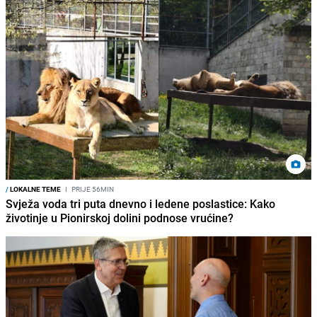
/
LOKALNE TEME
I
PRIJE 56MIN
Svježa voda tri puta dnevno i ledene poslastice: Kako
životinje u Pionirskoj dolini podnose vrućine?