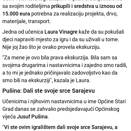
sa svojim roditeljima
prikupili i sredstva u iznosu od
15.000 eura
potrebna za realizaciju projekta, drvo,
materijale, transport.
Jedna od učenica
Laura Vinagre
kaže da su pokušali
djeci napraviti mjesto za igru i da su uživali u tome.
Nije joj žao što je ovako provela ekskurziju.
“Za mene je ovo bila prava ekskurzija. Bila sam sa
svojima drugarima i nastavnicima i zajedno smo radili,
a to mi je jednako pričinjavalo zadovoljstvo kao da
smo bili na ekskurziji", kazala je Laura.
Pušina: Dali ste svoje srce Sarajevu
Učenicima i njihovim nastavnicima u ime Općine Stari
Grad danas se zahvalio predsjedavajući Općinskog
vijeća
Jusuf Pušina
.
"
Vi ste ovim igralištem dali svoje srce Sarajevu, a