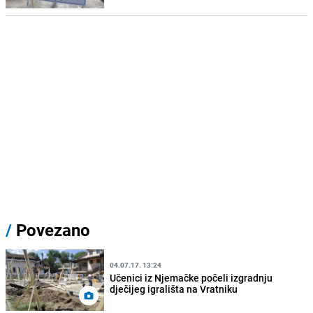
/
Povezano
04.07.17. 13:24
Učenici iz Njemačke počeli izgradnju
dječijeg igrališta na Vratniku