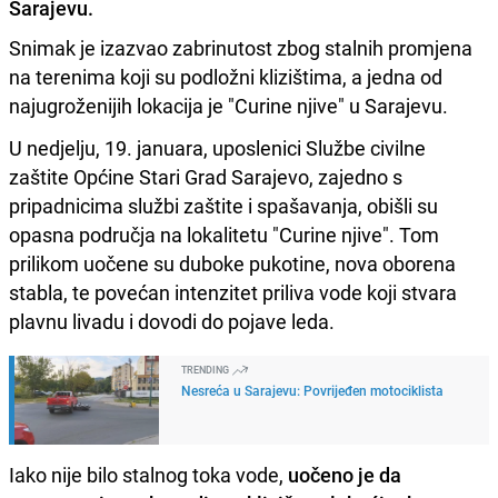
Sarajevu.
Snimak je izazvao zabrinutost zbog stalnih promjena
na terenima koji su podložni klizištima, a jedna od
najugroženijih lokacija je "Curine njive" u Sarajevu.
U nedjelju, 19. januara, uposlenici Službe civilne
zaštite Općine Stari Grad Sarajevo, zajedno s
pripadnicima službi zaštite i spašavanja, obišli su
opasna područja na lokalitetu "Curine njive". Tom
prilikom uočene su duboke pukotine, nova oborena
stabla, te povećan intenzitet priliva vode koji stvara
plavnu livadu i dovodi do pojave leda.
TRENDING
Nesreća u Sarajevu: Povrijeđen motociklista
Iako nije bilo stalnog toka vode,
uočeno je da