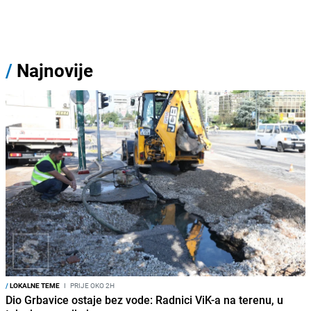
/
Najnovije
/
LOKALNE TEME
I
PRIJE OKO 2H
Dio Grbavice ostaje bez vode: Radnici ViK-a na terenu, u