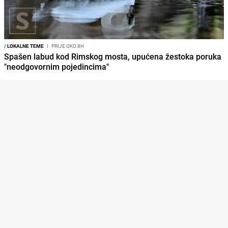
/
LOKALNE TEME
I
PRIJE OKO 8H
Spašen labud kod Rimskog mosta, upućena žestoka poruka
"neodgovornim pojedincima"