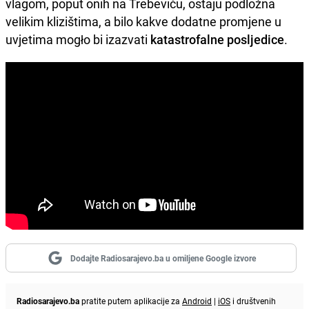
vlagom, poput onih na Trebeviću, ostaju podložna
velikim klizištima, a bilo kakve dodatne promjene u
uvjetima mogło bi izazvati
katastrofalne posljedice
.
Dodajte Radiosarajevo.ba u omiljene Google izvore
Radiosarajevo.ba
pratite putem aplikacije za
Android
|
iOS
i društvenih