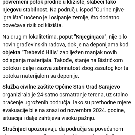
povremeni potok prodire u klizište, slabeći tako
njegovu stabilnost
. Na području ispod "Curine njive-
igrališta" uočeno je i osipanje zemlje, što dodatno
povećava rizik od klizišta.
Na drugim lokalitetima, poput
"Knjeginjaca"
, nije bilo
novih građevinskih radova, dok je na deponijama kod
objekta "Trebević Hills"
zabilježen manjak novih
odlaganja materijala. Takođe, stanje na Bistričkom
potoku i dalje izaziva zabrinutost zbog zasutog korita
potoka materijalom sa deponije.
Služba civilne zaštite Općine Stari Grad Sarajevo
organizirala je 24-satno osmatranje terena, uz stalno
praćenje ugroženih područja. Iako su prethodne mjere
evakuacije bile na snazi od novembra 2024. godine,
situacija i dalje zahtijeva visoku pažnju.
Stručnjaci
upozoravaju da područja sa povećanom