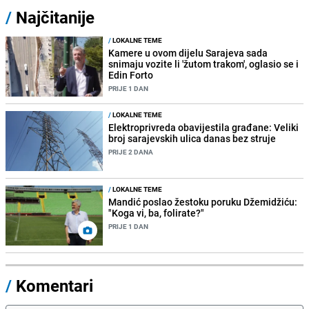
/
Najčitanije
/
LOKALNE TEME
Kamere u ovom dijelu Sarajeva sada
snimaju vozite li 'žutom trakom', oglasio se i
Edin Forto
PRIJE 1 DAN
/
LOKALNE TEME
Elektroprivreda obavijestila građane: Veliki
broj sarajevskih ulica danas bez struje
PRIJE 2 DANA
/
LOKALNE TEME
Mandić poslao žestoku poruku Džemidžiću:
"Koga vi, ba, folirate?"
PRIJE 1 DAN
/
Komentari