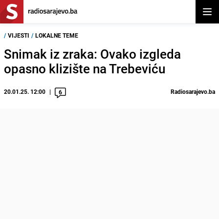
Otvor
/
VIJESTI
/
LOKALNE TEME
Snimak iz zraka: Ovako izgleda
opasno klizište na Trebeviću
20.01.25. 12:00
Radiosarajevo.ba
6