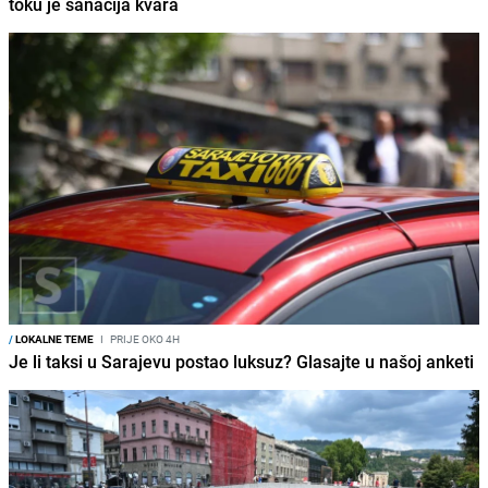
toku je sanacija kvara
/
LOKALNE TEME
I
PRIJE OKO 4H
Je li taksi u Sarajevu postao luksuz? Glasajte u našoj anketi