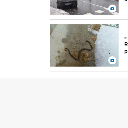
21
R
p