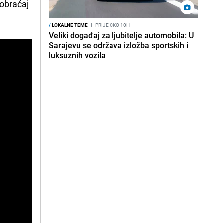
aobraćaj
/
LOKALNE TEME
I
PRIJE OKO 10H
Veliki događaj za ljubitelje automobila: U
Sarajevu se održava izložba sportskih i
luksuznih vozila