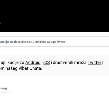
Dodajte Radiosarajevo.ba u omiljene Google izvore
aplikacije za
Android
|
iOS
i društvenih mreža
Twitter
|
utem našeg
Viber
Chata.
snijeg