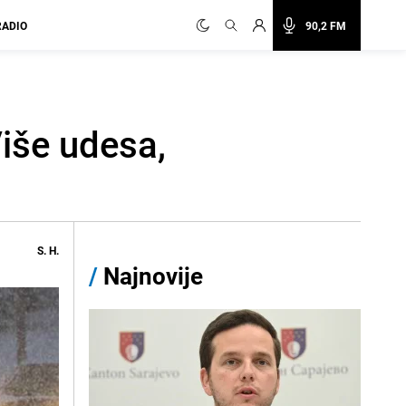
RADIO
90,2 FM
Više udesa,
S. H.
/
Najnovije