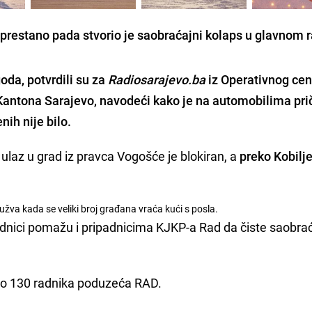
eprestano pada stvorio je saobraćajni kolaps u glavnom 
oda, potvrdili su za
Radiosarajevo.ba
iz Operativnog cen
Kantona Sarajevo, navodeći kako je na automobilima pri
nih nije bilo.
, ulaz u grad iz pravca Vogošće je blokiran, a
preko Kobilj
žva kada se veliki broj građana vraća kući s posla.
padnici pomažu i pripadnicima KJKP-a Rad da čiste saobra
oko 130 radnika poduzeća RAD.