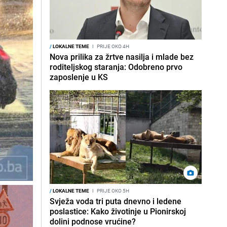
/
LOKALNE TEME
I
PRIJE OKO 4H
Nova prilika za žrtve nasilja i mlade bez
roditeljskog staranja: Odobreno prvo
zaposlenje u KS
/
LOKALNE TEME
I
PRIJE OKO 5H
Svježa voda tri puta dnevno i ledene
poslastice: Kako životinje u Pionirskoj
dolini podnose vrućine?