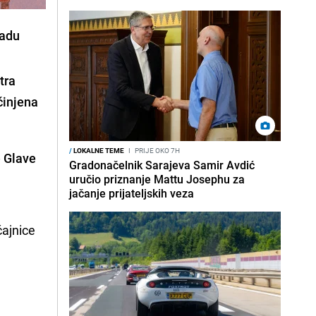
radu
tra
činjena
/
LOKALNE TEME
I
PRIJE OKO 7H
e Glave
Gradonačelnik Sarajeva Samir Avdić
uručio priznanje Mattu Josephu za
jačanje prijateljskih veza
ćajnice