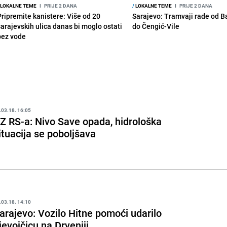
LOKALNE TEME
I
PRIJE 2 DANA
/
LOKALNE TEME
I
PRIJE 2 DANA
Pripremite kanistere: Više od 20
Sarajevo: Tramvaji rade od B
sarajevskih ulica danas bi moglo ostati
do Čengić-Vile
bez vode
.03.18. 16:05
Z RS-a: Nivo Save opada, hidrološka
ituacija se poboljšava
.03.18. 14:10
arajevo: Vozilo Hitne pomoći udarilo
jevojčicu na Drveniji