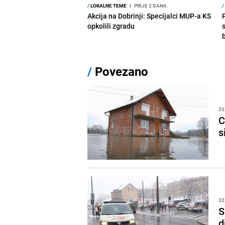
/
LOKALNE TEME
I
PRIJE 2 DANA
/
Akcija na Dobrinji: Specijalci MUP-a KS
opkolili zgradu
/
Povezano
22
C
s
22
S
d