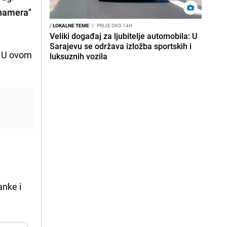
anamera"
/
LOKALNE TEME
I
PRIJE OKO 14H
Veliki događaj za ljubitelje automobila: U
Sarajevu se održava izložba sportskih i
. U ovom
luksuznih vozila
anke i