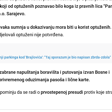
 koji od optuženih poznavao bilo koga iz pravnih lica "P
o.o. Sarajevo.
svaka sumnja u dokazivanju mora biti u korist optuženih
djelovali optuženi nije potvrđena.
nji parkinga kod 'Brajlovića': "Taj sporazum je bio napisan zbrda-zdola"
zabrane napuštanja boravišta i putovanja izvan Bosne i
privremenog oduzimanja pasoša i lične karte.
pominju da se radi o
prvostepenoj presudi
protiv koje str