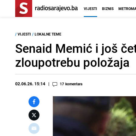
VIJESTI
BIZNIS
METROMA
/
VIJESTI
/
LOKALNE TEME
Senaid Memić i još če
zloupotrebu položaja
02.06.26. 15:14
17
komentara