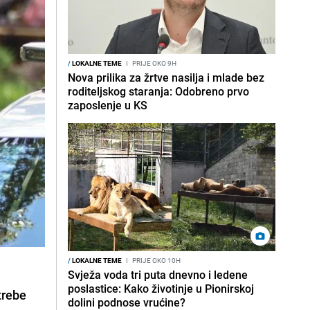
/
LOKALNE TEME
I
PRIJE OKO 9H
Nova prilika za žrtve nasilja i mlade bez
roditeljskog staranja: Odobreno prvo
zaposlenje u KS
/
LOKALNE TEME
I
PRIJE OKO 10H
Svježa voda tri puta dnevno i ledene
poslastice: Kako životinje u Pionirskoj
trebe
dolini podnose vrućine?