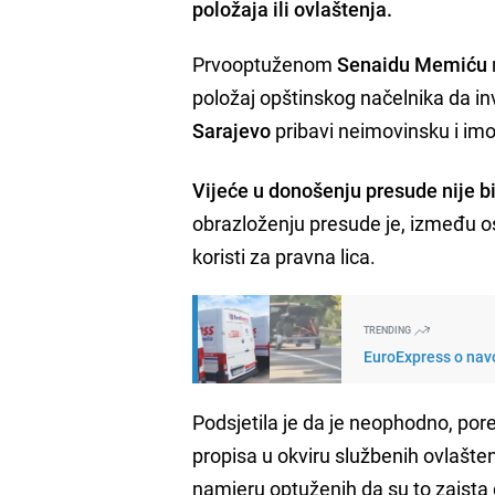
položaja ili ovlaštenja.
Prvooptuženom
Senaidu Memiću
položaj opštinskog načelnika da i
Sarajevo
pribavi neimovinsku i imo
Vijeće u donošenju presude nije b
obrazloženju presude je, između o
koristi za pravna lica.
TRENDING
EuroExpress o navo
Podsjetila je da je neophodno, por
propisa u okviru službenih ovlašten
namjeru optuženih da su to zaista či