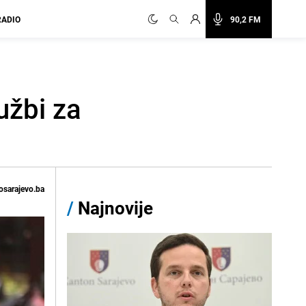
RADIO
90,2 FM
užbi za
osarajevo.ba
/
Najnovije