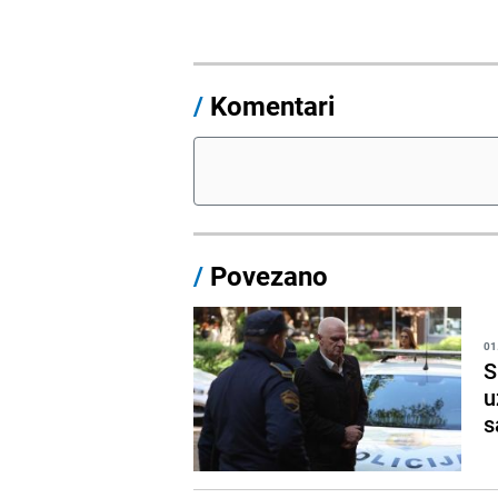
/
Komentari
/
Povezano
01
S
u
s