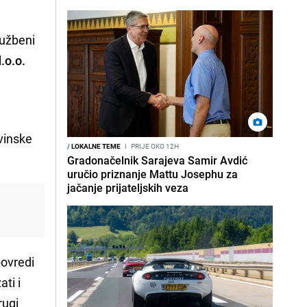
službeni
.o.o.
vinske
/
LOKALNE TEME
I
PRIJE OKO 12H
Gradonačelnik Sarajeva Samir Avdić
uručio priznanje Mattu Josephu za
jačanje prijateljskih veza
povredi
ti i
rugi