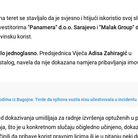
na teret se stavljalo da je svjesno i htijući iskoristio svoj 
nvestitorima
"Panamera" d.o.o. Sarajevo
i
"Malak Group" d
vinsku korist.
ilo jednoglasno.
Predsjednica Vijeća
Adisa Zahiragić
u
stalog, navela da nije dokazana namjera pribavljanja imo
dima iz Bugojna: Tvrde da njihova vozila nisu učestvovala u incidentu
ed dokazivanja umišljaja za radnje izvršenja optuženih u 
ja, što je u konkretnom slučaju očigledno učinjeno, dokaza
nili da pribave korist pravnim licima ili je u pitanju neki d