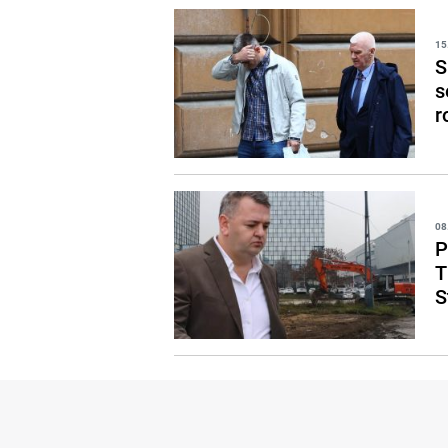
15
S
s
r
08
P
T
S