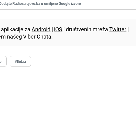
Dodajte Radiosarajevo.ba u omiljene Google izvore
aplikacije za
Android
|
iOS
i društvenih mreža
Twitter
|
utem našeg
Viber
Chata.
o
#Ilidža