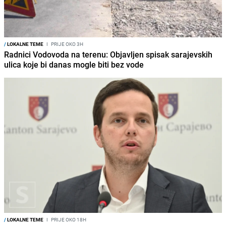
/
LOKALNE TEME
I
PRIJE OKO 3H
Radnici Vodovoda na terenu: Objavljen spisak sarajevskih
ulica koje bi danas mogle biti bez vode
/
LOKALNE TEME
I
PRIJE OKO 18H