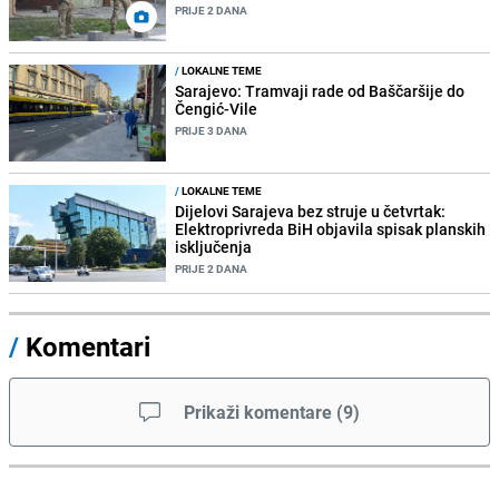
PRIJE 2 DANA
/
LOKALNE TEME
Sarajevo: Tramvaji rade od Baščaršije do
Čengić-Vile
PRIJE 3 DANA
/
LOKALNE TEME
Dijelovi Sarajeva bez struje u četvrtak:
Elektroprivreda BiH objavila spisak planskih
isključenja
PRIJE 2 DANA
/
Komentari
Prikaži komentare
(
9
)