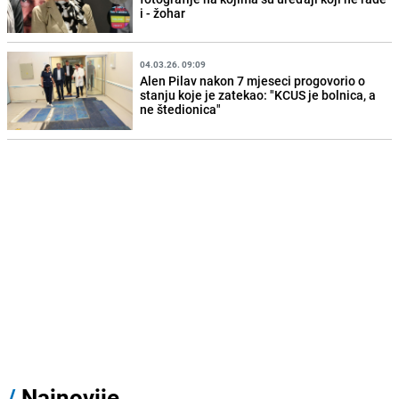
i - žohar
04.03.26. 09:09
Alen Pilav nakon 7 mjeseci progovorio o
stanju koje je zatekao: "KCUS je bolnica, a
ne štedionica"
/
Najnovije