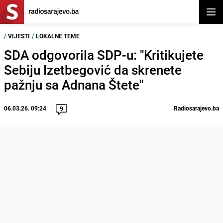
Otvor
/
VIJESTI
/
LOKALNE TEME
SDA odgovorila SDP-u: "Kritikujete
Sebiju Izetbegović da skrenete
pažnju sa Adnana Štete"
06.03.26. 09:24
Radiosarajevo.ba
9