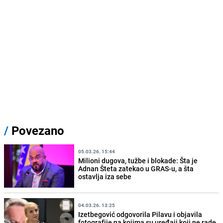
/
Povezano
05.03.26. 15:44
Milioni dugova, tužbe i blokade: Šta je
Adnan Šteta zatekao u GRAS-u, a šta
ostavlja iza sebe
04.03.26. 13:25
Izetbegović odgovorila Pilavu i objavila
fotografije na kojima su uređaji koji ne rade