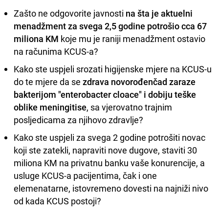
Zašto ne odgovorite javnosti
na šta je aktuelni
menadžment za svega 2,5 godine potrošio cca 67
miliona KM
koje mu je raniji menadžment ostavio
na računima KCUS-a?
Kako ste uspjeli srozati higijenske mjere na KCUS-u
do te mjere da se
zdrava novorođenčad zaraze
bakterijom "enterobacter cloace" i dobiju teške
oblike meningitise
, sa vjerovatno trajnim
posljedicama za njihovo zdravlje?
Kako ste uspjeli za svega 2 godine potrošiti novac
koji ste zatekli, napraviti nove dugove, staviti 30
miliona KM na privatnu banku vaše konurencije, a
usluge KCUS-a pacijentima, čak i one
elemenatarne, istovremeno dovesti na najniži nivo
od kada KCUS postoji?