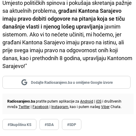
Umjesto političkih spinova i pokušaja skretanja pažnje
sa aktuelnih problema,
građani Kantona Sarajevo
imaju pravo dobiti odgovore na pitanja koja se tiču
današnje vlasti i njenog lošeg upravljanja
javnim
sistemom. Ako vi to nećete učiniti, mi hoćemo, jer
građani Kantona Sarajevo imaju pravo na istinu, ali
prije svega imaju pravo na odgovornost onih koji
danas, kao i prethodnih 8 godina, upravljaju Kantonom
Sarajevo!"
Dodajte Radiosarajevo.ba u omiljene Google izvore
Radiosarajevo.ba
pratite putem aplikacije za
Android
|
iOS
i društvenih
mreža
Twitter
|
Facebook
|
Instagram
, kao i putem našeg
Viber
Chata.
#Skupština KS
#SDA
#SDP