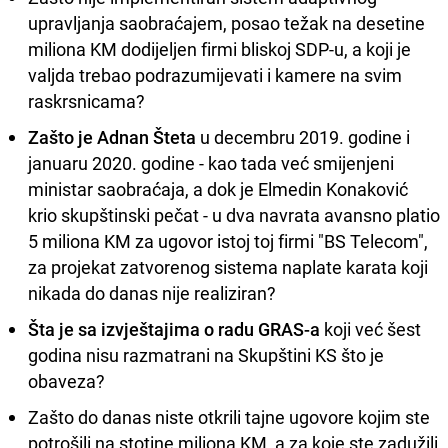
upravljanja saobraćajem, posao težak na desetine
miliona KM dodijeljen firmi bliskoj SDP-u, a koji je
valjda trebao podrazumijevati i kamere na svim
raskrsnicama?
Zašto je Adnan Šteta
u decembru 2019. godine i
januaru 2020. godine - kao tada već smijenjeni
ministar saobraćaja, a dok je Elmedin Konaković
krio skupštinski pečat - u dva navrata avansno platio
5 miliona KM za ugovor istoj toj firmi "BS Telecom",
za projekat zatvorenog sistema naplate karata koji
nikada do danas nije realiziran?
Šta je sa izvještajima o radu GRAS-a
koji već šest
godina nisu razmatrani na Skupštini KS što je
obaveza?
Zašto do danas niste otkrili tajne ugovore kojim ste
potrošili na stotine miliona KM, a za koje ste zadužili