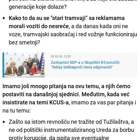
generacije koje dolaze?
Kako to da su se "stari tramvaji" sa reklamama
morali voziti do nesreće
, a da danas kada oni ne
voze, tramvajski saobraćaj i red vožnje funkcioniraju
bez smetnji?
05.03.26. 12:25
Zastupnici SDP-a u Skupštini KS poručili:
"Sebija Izetbegović mora odgovarati"
Imamo još mnogo pitanja na ovu temu, a njih ćemo
postaviti na današnjoj sjednici. Međutim, kada već
insistirate na temi KCUS-a
, imamo za vas par pitanja i
na tu temu:
Zašto sa istom revnošću ne tražite od Tužilaštva, a
ne od politički instrumentaliziranog Ureda za borbu
protiv korupcije, da ispita sve eventualne