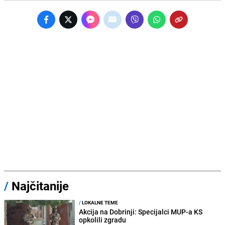
/
Najčitanije
/
LOKALNE TEME
Akcija na Dobrinji: Specijalci MUP-a KS
opkolili zgradu