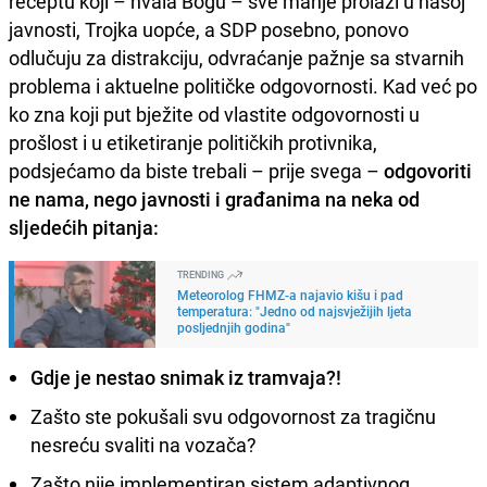
receptu koji – hvala Bogu – sve manje prolazi u našoj
javnosti, Trojka uopće, a SDP posebno, ponovo
odlučuju za distrakciju, odvraćanje pažnje sa stvarnih
problema i aktuelne političke odgovornosti. Kad već po
ko zna koji put bježite od vlastite odgovornosti u
prošlost i u etiketiranje političkih protivnika,
podsjećamo da biste trebali – prije svega –
odgovoriti
ne nama, nego javnosti i građanima na neka od
sljedećih pitanja:
TRENDING
Meteorolog FHMZ-a najavio kišu i pad
temperatura: "Jedno od najsvježijih ljeta
posljednjih godina"
Gdje je nestao snimak iz tramvaja?!
Zašto ste pokušali svu odgovornost za tragičnu
nesreću svaliti na vozača?
Zašto nije implementiran sistem adaptivnog