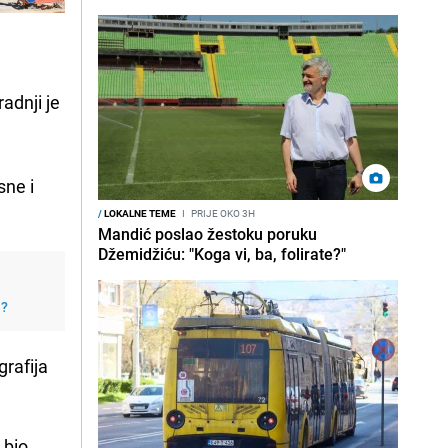
adnji je
sne i
/
LOKALNE TEME
I
PRIJE OKO 3H
Mandić poslao žestoku poruku
Džemidžiću: "Koga vi, ba, folirate?"
j?
grafija
e bio