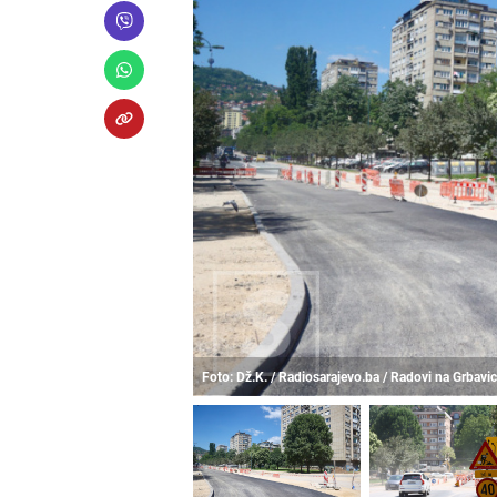
Foto: Dž.K. / Radiosarajevo.ba / Radovi na Grbavic