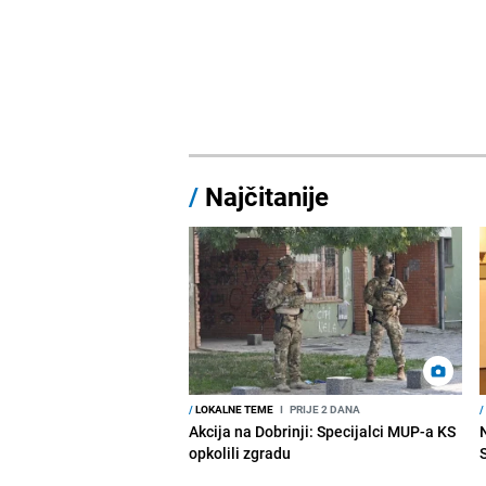
/
Najčitanije
/
LOKALNE TEME
I
PRIJE 2 DANA
/
Akcija na Dobrinji: Specijalci MUP-a KS
opkolili zgradu