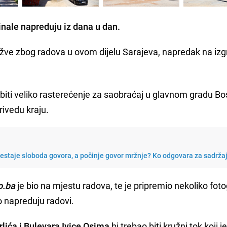
inale napreduju iz dana u dan.
žve zbog radova u ovom dijelu Sarajeva, napredak na izgr
biti veliko rasterećenje za saobraćaj u glavnom gradu Bo
rivedu kraju.
restaje sloboda govora, a počinje govor mržnje? Ko odgovara za sadrža
o.ba
je bio na mjestu radova, te je pripremio nekoliko foto
o napreduju radovi.
lića i Bulevara Ivice Osima
bi trebao biti kružni tok koji j