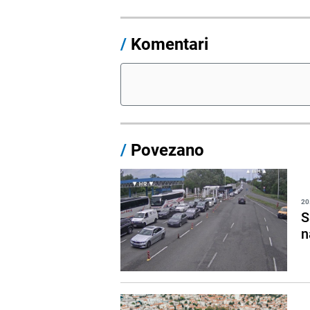
/
Komentari
/
Povezano
20
S
n