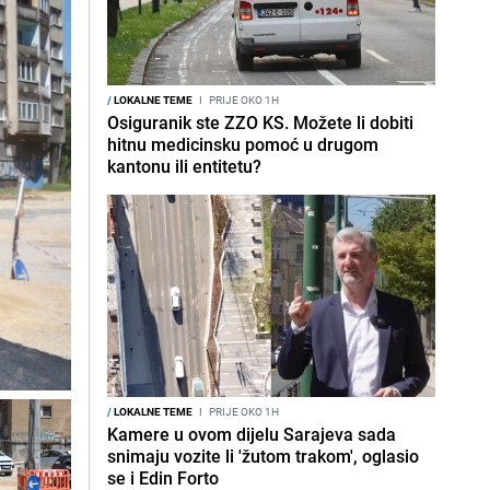
/
LOKALNE TEME
I
PRIJE OKO 1H
Osiguranik ste ZZO KS. Možete li dobiti
hitnu medicinsku pomoć u drugom
kantonu ili entitetu?
/
LOKALNE TEME
I
PRIJE OKO 1H
Kamere u ovom dijelu Sarajeva sada
snimaju vozite li 'žutom trakom', oglasio
se i Edin Forto