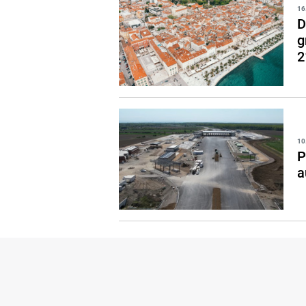
16
D
g
2
10
P
a