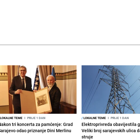
LOKALNE TEME
I
PRIJE 1 DAN
/
LOKALNE TEME
I
PRIJE 1 DAN
Nakon tri koncerta za pamćenje: Grad
Elektroprivreda obavijestila 
Sarajevo odao priznanje Dini Merlinu
Veliki broj sarajevskih ulica 
struje