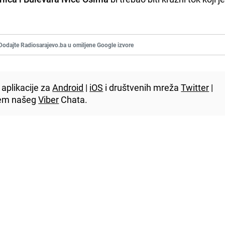
Dodajte Radiosarajevo.ba u omiljene Google izvore
aplikacije za
Android
|
iOS
i društvenih mreža
Twitter
|
utem našeg
Viber
Chata.