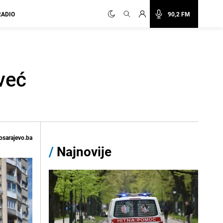
RADIO
90,2 FM
već
osarajevo.ba
/
Najnovije