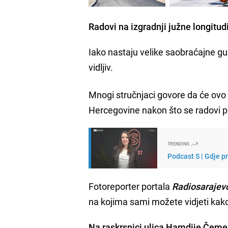
Radovi na izgradnji južne longitud
Iako nastaju velike saobraćajne gu
vidljiv.
Mnogi stručnjaci govore da će ovo 
Hercegovine nakon što se radovi p
TRENDING
Podcast S | Gdje p
Fotoreporter portala
Radiosarajev
na kojima sami možete vidjeti kak
Na raskrsnici ulica Hamdije Čemer