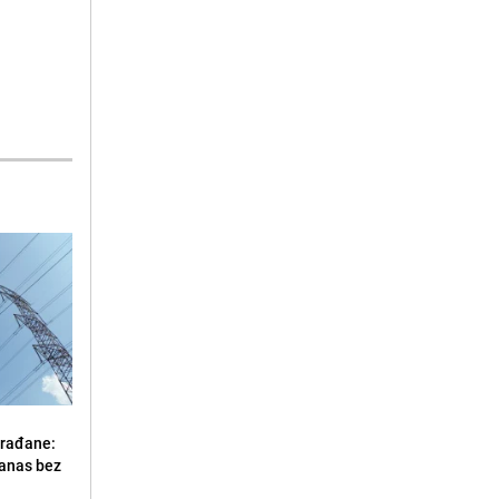
građane:
danas bez