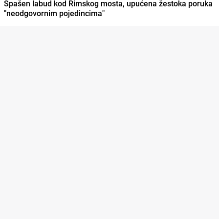
Spašen labud kod Rimskog mosta, upućena žestoka poruka
"neodgovornim pojedincima"