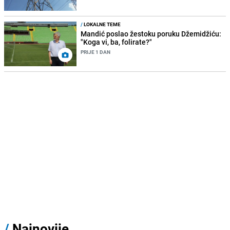
/
LOKALNE TEME
Mandić poslao žestoku poruku Džemidžiću:
"Koga vi, ba, folirate?"
PRIJE 1 DAN
/
Najnovije