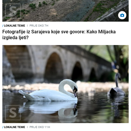
/
LOKALNE TEME
I
PRIJE OKO 7H
Fotografije iz Sarajeva koje sve govore: Kako Miljacka
izgleda ljeti?
/
LOKALNE TEME
I
PRIJE OKO 11H