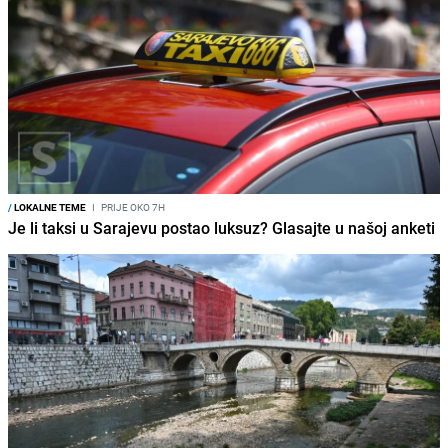
/
LOKALNE TEME
I
PRIJE OKO 7H
Je li taksi u Sarajevu postao luksuz? Glasajte u našoj anketi