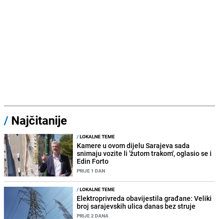
/
Najčitanije
/
LOKALNE TEME
Kamere u ovom dijelu Sarajeva sada
snimaju vozite li 'žutom trakom', oglasio se i
Edin Forto
PRIJE 1 DAN
/
LOKALNE TEME
Elektroprivreda obavijestila građane: Veliki
broj sarajevskih ulica danas bez struje
PRIJE 2 DANA