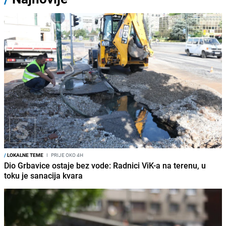
/
LOKALNE TEME
I
PRIJE OKO 4H
Dio Grbavice ostaje bez vode: Radnici ViK-a na terenu, u
toku je sanacija kvara