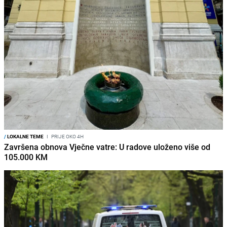
/
LOKALNE TEME
I
PRIJE OKO 4H
Završena obnova Vječne vatre: U radove uloženo više od
105.000 KM