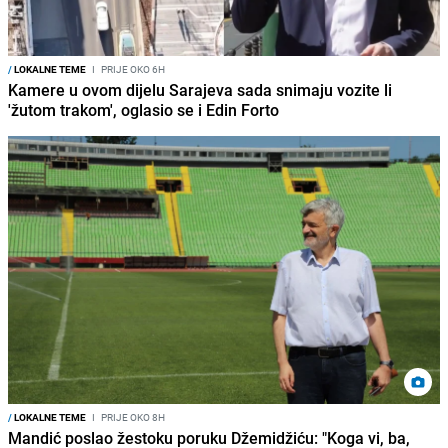
/
LOKALNE TEME
I
PRIJE OKO 6H
Kamere u ovom dijelu Sarajeva sada snimaju vozite li
'žutom trakom', oglasio se i Edin Forto
/
LOKALNE TEME
I
PRIJE OKO 8H
Mandić poslao žestoku poruku Džemidžiću: "Koga vi, ba,