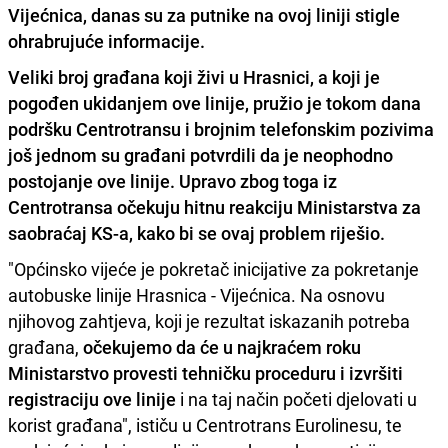
Vijećnica, danas su za putnike na ovoj liniji stigle
ohrabrujuće informacije.
Veliki broj građana koji živi u
Hrasnici
, a koji je
pogođen ukidanjem ove linije, pružio je
tokom dana
podršku Centrotransu i brojnim telefonskim pozivima
još jednom su građani potvrdili da je neophodno
postojanje ove linije
. Upravo zbog toga iz
Centrotransa očekuju hitnu reakciju Ministarstva za
saobraćaj KS-a, kako bi se ovaj problem riješio.
"Općinsko vijeće je pokretač inicijative za pokretanje
autobuske linije Hrasnica - Vijećnica. Na osnovu
njihovog zahtjeva, koji je rezultat iskazanih potreba
građana,
očekujemo da će u najkraćem roku
Ministarstvo provesti tehničku proceduru i izvršiti
registraciju ove linije
i na taj način početi djelovati u
korist građana", ističu u Centrotrans Eurolinesu, te