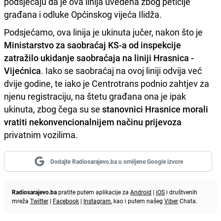
podsjećaju da je ova linija uvedena zbog peticije
građana i odluke Općinskog vijeća Ilidža.
Podsjećamo, ova linija je ukinuta jučer, nakon što je
Ministarstvo za saobraćaj KS-a od inspekcije
zatražilo ukidanje saobraćaja na liniji Hrasnica -
Vijećnica
. Iako se saobraćaj na ovoj liniji odvija već
dvije godine, te iako je Centrotrans podnio zahtjev za
njenu registraciju, na štetu građana ona je ipak
ukinuta, zbog čega su se
stanovnici Hrasnice morali
vratiti nekonvencionalnijem načinu prijevoza
privatnim vozilima.
Dodajte Radiosarajevo.ba u omiljene Google izvore
Radiosarajevo.ba
pratite putem aplikacije za
Android
|
iOS
i društvenih
mreža
Twitter
|
Facebook
|
Instagram
, kao i putem našeg
Viber
Chata.