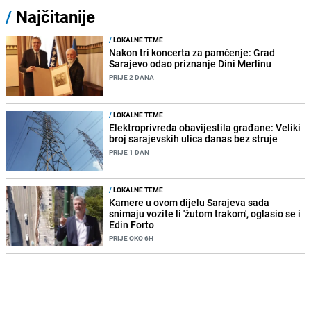
/
Najčitanije
/
LOKALNE TEME
Nakon tri koncerta za pamćenje: Grad
Sarajevo odao priznanje Dini Merlinu
PRIJE 2 DANA
/
LOKALNE TEME
Elektroprivreda obavijestila građane: Veliki
broj sarajevskih ulica danas bez struje
PRIJE 1 DAN
/
LOKALNE TEME
Kamere u ovom dijelu Sarajeva sada
snimaju vozite li 'žutom trakom', oglasio se i
Edin Forto
PRIJE OKO 6H