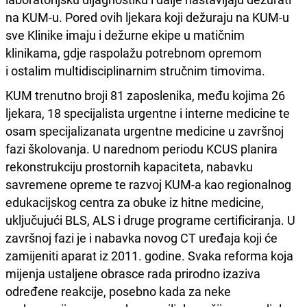
na KUM-u. Pored ovih ljekara koji dežuraju na KUM-u
sve Klinike imaju i dežurne ekipe u matičnim
klinikama, gdje raspolažu potrebnom opremom
i ostalim multidisciplinarnim stručnim timovima.
KUM trenutno broji 81 zaposlenika, među kojima 26
ljekara, 18 specijalista urgentne i interne medicine te
osam specijalizanata urgentne medicine u završnoj
fazi školovanja. U narednom periodu KCUS planira
rekonstrukciju prostornih kapaciteta, nabavku
savremene opreme te razvoj KUM-a kao regionalnog
edukacijskog centra za obuke iz hitne medicine,
uključujući BLS, ALS i druge programe certificiranja. U
završnoj fazi je i nabavka novog CT uređaja koji će
zamijeniti aparat iz 2011. godine. Svaka reforma koja
mijenja ustaljene obrasce rada prirodno izaziva
određene reakcije, posebno kada za neke