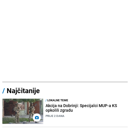
/
Najčitanije
/
LOKALNE TEME
Akcija na Dobrinji: Specijalci MUP-a KS
opkolili zgradu
PRIJE 2 DANA