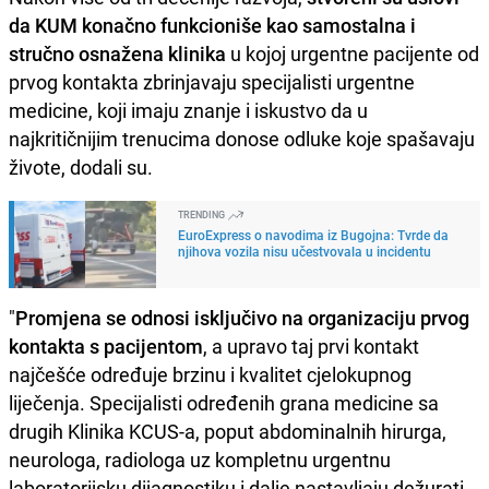
da KUM konačno funkcioniše kao samostalna i
stručno osnažena klinika
u kojoj urgentne pacijente od
prvog kontakta zbrinjavaju specijalisti urgentne
medicine, koji imaju znanje i iskustvo da u
najkritičnijim trenucima donose odluke koje spašavaju
živote, dodali su.
TRENDING
EuroExpress o navodima iz Bugojna: Tvrde da
njihova vozila nisu učestvovala u incidentu
"
Promjena se odnosi isključivo na organizaciju prvog
kontakta s pacijentom
, a upravo taj prvi kontakt
najčešće određuje brzinu i kvalitet cjelokupnog
liječenja. Specijalisti određenih grana medicine sa
drugih Klinika KCUS-a, poput abdominalnih hirurga,
neurologa, radiologa uz kompletnu urgentnu
laboratorijsku dijagnostiku i dalje nastavljaju dežurati