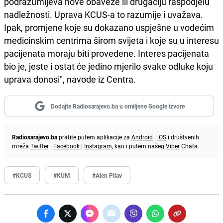
podrazumijeva nove obaveze ili drugačiju raspodjelu
nadležnosti. Uprava KCUS-a to razumije i uvažava.
Ipak, promjene koje su dokazano uspješne u vodećim
medicinskim centrima širom svijeta i koje su u interesu
pacijenata moraju biti provedene. Interes pacijenata
bio je, jeste i ostat će jedino mjerilo svake odluke koju
uprava donosi", navode iz Centra.
Dodajte Radiosarajevo.ba u omiljene Google izvore
Radiosarajevo.ba
pratite putem aplikacije za
Android
|
iOS
i društvenih
mreža
Twitter
|
Facebook
|
Instagram
, kao i putem našeg
Viber
Chata.
#KCUS
#KUM
#Alen Pilav