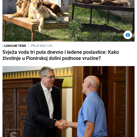
/
LOKALNE TEME
I
PRIJE OKO 13H
Svježa voda tri puta dnevno i ledene poslastice: Kako
životinje u Pionirskoj dolini podnose vrućine?