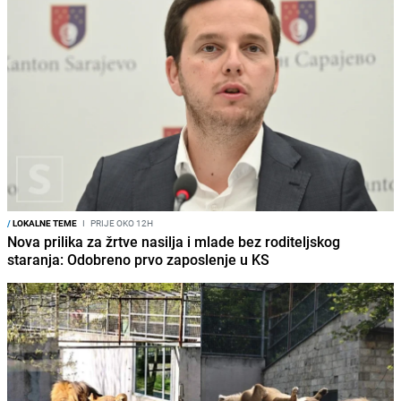
/
LOKALNE TEME
I
PRIJE OKO 12H
Nova prilika za žrtve nasilja i mlade bez roditeljskog
staranja: Odobreno prvo zaposlenje u KS