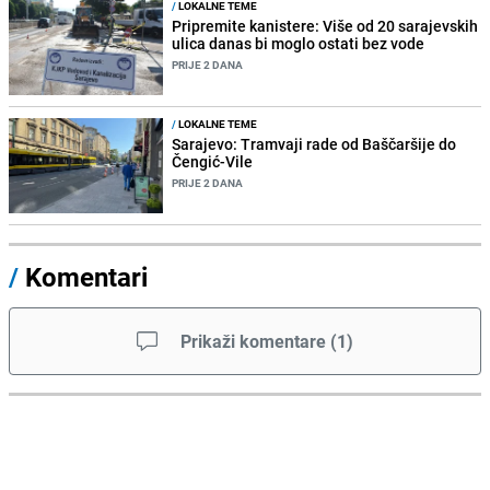
/
LOKALNE TEME
Pripremite kanistere: Više od 20 sarajevskih
ulica danas bi moglo ostati bez vode
PRIJE 2 DANA
/
LOKALNE TEME
Sarajevo: Tramvaji rade od Baščaršije do
Čengić-Vile
PRIJE 2 DANA
/
Komentari
Prikaži komentare
(
1
)