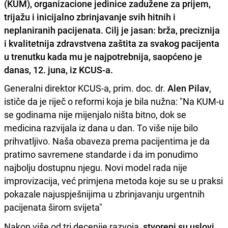
(KUM), organizacione jedinice zadužene za prijem,
trijažu i inicijalno zbrinjavanje svih hitnih i
neplaniranih pacijenata. Cilj je jasan: brža, preciznija
i kvalitetnija zdravstvena zaštita za svakog pacijenta
u trenutku kada mu je najpotrebnija, saopćeno je
danas, 12. juna, iz KCUS-a.
Generalni direktor KCUS-a, prim. doc. dr.
Alen Pilav
,
ističe da je riječ o reformi koja je bila nužna: "Na KUM-u
se godinama nije mijenjalo ništa bitno, dok se
medicina razvijala iz dana u dan. To više nije bilo
prihvatljivo. Naša obaveza prema pacijentima je da
pratimo savremene standarde i da im ponudimo
najbolju dostupnu njegu. Novi model rada nije
improvizacija, već primjena metoda koje su se u praksi
pokazale najuspješnijima u zbrinjavanju urgentnih
pacijenata širom svijeta"
Nakon više od tri decenije razvoja,
stvoreni su uslovi