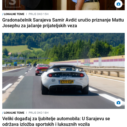
/
LOKALNE TEME
I
PRIJE OKO 15H
Gradonačelnik Sarajeva Samir Avdić uručio priznanje Mattu
Josephu za jačanje prijateljskih veza
/
LOKALNE TEME
I
PRIJE OKO 18H
Veliki događaj za ljubitelje automobila: U Sarajevu se
održava izložba sportskih i luksuznih vozila