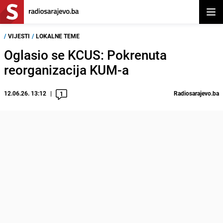
Otvor
/
VIJESTI
/
LOKALNE TEME
Oglasio se KCUS: Pokrenuta
reorganizacija KUM-a
12.06.26. 13:12
Radiosarajevo.ba
1