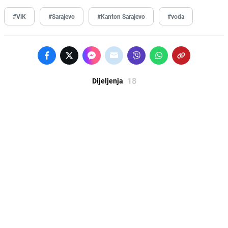
#ViK
#Sarajevo
#Kanton Sarajevo
#voda
18
Dijeljenja