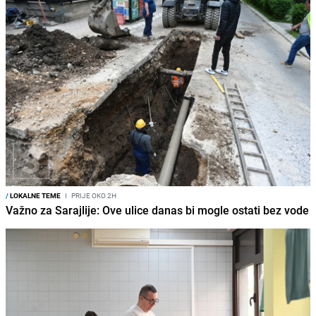
/
LOKALNE TEME
I
PRIJE OKO 2H
Važno za Sarajlije: Ove ulice danas bi mogle ostati bez vode