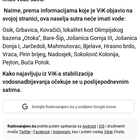
Naime, prema informacijama koje je ViK objavio na
svojoj stranici,
ova naselja sutra neće imati vode
:
Osik, Grbavica, Kovačići, lokalitet kod Olimpijskog
bazena „Otoka“, Bare-Šip, Jošanica Gornja III, Jošanica
Donja I, Jarčedoli, Mahmutovac, Bjelave, Hrasno brdo,
Vraca, Pirin brijeg, Nadosjek, Sokolović Kolonija,
Pejton, Buća Potok.
Kako najavljuju iz ViK-a stabilizacija
vodosnadbijevanja očekuje se u poslijepodnevnim
satima.
Dodajte Radiosarajevo.ba u omiljene Google izvore
Radiosarajevo.ba
pratite putem aplikacije za
Android
|
iOS
i društvenih
mreža
Twitter
|
Facebook
|
Instagram
, kao i putem našeg
Viber
Chata.