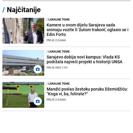
/
Najčitanije
/
LOKALNE TEME
Kamere u ovom dijelu Sarajeva sada
snimaju vozite li 'žutom trakom', oglasio se i
Edin Forto
PRIJE 2 DANA
/
LOKALNE TEME
Sarajevo dobija novi kampus: Vlada KS
podržala najveći projekt u historiji UNSA
PRIJE OKO 17H
/
LOKALNE TEME
Mandić poslao žestoku poruku Džemidžiću:
"Koga vi, ba, folirate?"
PRIJE 2 DANA