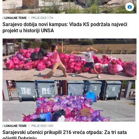
/
LOKALNE TEME
I
PRIJE OKO 17H
Sarajevo dobija novi kampus: Vlada KS podržala najveći
projekt u historiji UNSA
/
LOKALNE TEME
I
PRIJE OKO 19H
Sarajevski učenici prikupili 216 vreća otpada: Za tri sata
očistili Dobrinju