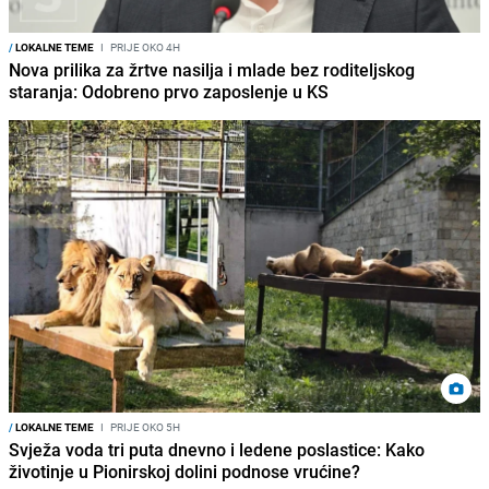
/
LOKALNE TEME
I
PRIJE OKO 4H
Nova prilika za žrtve nasilja i mlade bez roditeljskog
staranja: Odobreno prvo zaposlenje u KS
/
LOKALNE TEME
I
PRIJE OKO 5H
Svježa voda tri puta dnevno i ledene poslastice: Kako
životinje u Pionirskoj dolini podnose vrućine?