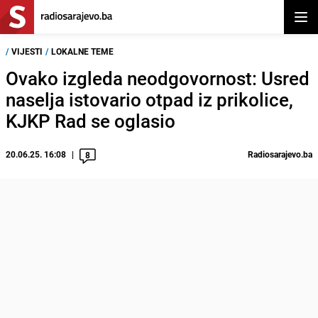
Otvor
/
VIJESTI
/
LOKALNE TEME
Ovako izgleda neodgovornost: Usred
naselja istovario otpad iz prikolice,
KJKP Rad se oglasio
20.06.25. 16:08
Radiosarajevo.ba
8