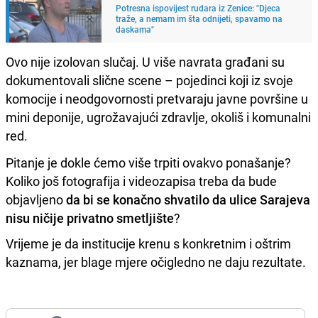
Potresna ispovijest rudara iz Zenice: "Djeca
traže, a nemam im šta odnijeti, spavamo na
daskama"
Ovo nije izolovan slučaj. U više navrata građani su
dokumentovali slične scene – pojedinci koji iz svoje
komocije i neodgovornosti pretvaraju javne površine u
mini deponije, ugrožavajući zdravlje, okoliš i komunalni
red.
Pitanje je dokle ćemo više trpiti ovakvo ponašanje?
Koliko još fotografija i videozapisa treba da bude
objavljeno
da bi se konačno shvatilo da ulice Sarajeva
nisu ničije privatno smetljište
?
Vrijeme je da institucije krenu s konkretnim i oštrim
kaznama, jer blage mjere očigledno ne daju rezultate.