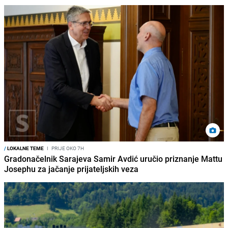
/
LOKALNE TEME
I
PRIJE OKO 7H
Gradonačelnik Sarajeva Samir Avdić uručio priznanje Mattu
Josephu za jačanje prijateljskih veza