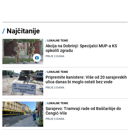
/
Najčitanije
/
LOKALNE TEME
Akcija na Dobrinji: Specijalci MUP-a KS
opkolili zgradu
PRIJE 2 DANA
/
LOKALNE TEME
Pripremite kanistere: Više od 20 sarajevskih
ulica danas bi moglo ostati bez vode
PRIJE 2 DANA
/
LOKALNE TEME
Sarajevo: Tramvaji rade od Baščaršije do
Čengić-Vile
PRIJE 2 DANA