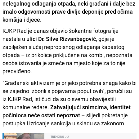
nelegalnog odlaganja otpada, neki građani i dalje bez
imalo odgovornosti prave divlje deponije pred očima
komšija i djece.
KJKP Rad je danas objavio šokantne fotografije
nastale u
ulici Dr. Silve Rizvanbegović
, gdje je
zabilježen slučaj nepropisnog odlaganja kabastog
otpada – iz prikolice priključene na kombi, nepoznata
osoba istovarila je smeće na mjesto koje za to nije
predviđeno.
"Građanski aktivizam je prijeko potrebna snaga kako bi
se zajedno izborili s pojavama poput ovih", poručili su
iz KJKP Rad, ističući da su o svemu obavijestili
komunalne redare.
Zahvaljujući snimcima, identitet
počinioca neće ostati nepoznat
– slijedi pokretanje
postupka i izricanje sankcija u skladu sa zakonom.
TRENDING