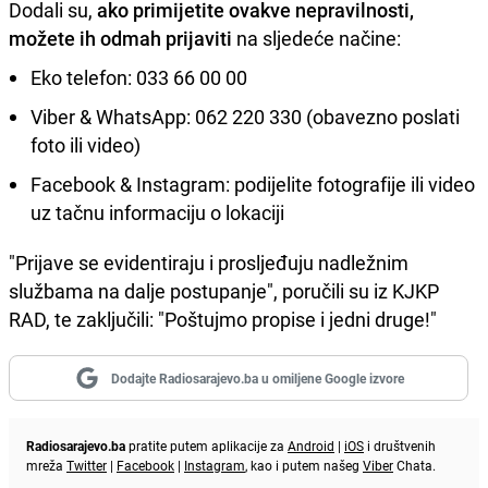
Dodali su,
ako primijetite ovakve nepravilnosti,
možete ih odmah prijaviti
na sljedeće načine:
Eko telefon: 033 66 00 00
Viber & WhatsApp: 062 220 330 (obavezno poslati
foto ili video)
Facebook & Instagram: podijelite fotografije ili video
uz tačnu informaciju o lokaciji
"Prijave se evidentiraju i prosljeđuju nadležnim
službama na dalje postupanje", poručili su iz KJKP
RAD, te zaključili: "Poštujmo propise i jedni druge!"
Dodajte Radiosarajevo.ba u omiljene Google izvore
Radiosarajevo.ba
pratite putem aplikacije za
Android
|
iOS
i društvenih
mreža
Twitter
|
Facebook
|
Instagram
, kao i putem našeg
Viber
Chata.