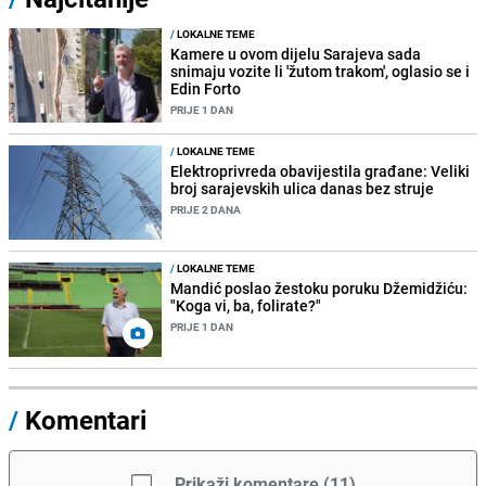
/
LOKALNE TEME
Kamere u ovom dijelu Sarajeva sada
snimaju vozite li 'žutom trakom', oglasio se i
Edin Forto
PRIJE 1 DAN
/
LOKALNE TEME
Elektroprivreda obavijestila građane: Veliki
broj sarajevskih ulica danas bez struje
PRIJE 2 DANA
/
LOKALNE TEME
Mandić poslao žestoku poruku Džemidžiću:
"Koga vi, ba, folirate?"
PRIJE 1 DAN
/
Komentari
Prikaži komentare
(
11
)