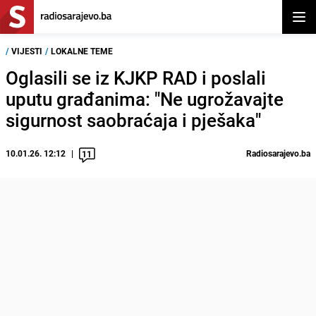
Otvor
/
VIJESTI
/
LOKALNE TEME
Oglasili se iz KJKP RAD i poslali
uputu građanima: "Ne ugrožavajte
sigurnost saobraćaja i pješaka"
10.01.26. 12:12
Radiosarajevo.ba
11