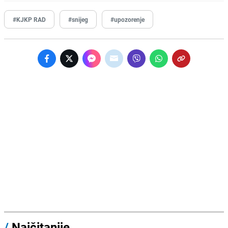
#KJKP RAD
#snijeg
#upozorenje
/
Najčitanije