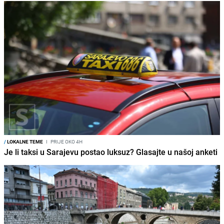
/
LOKALNE TEME
I
PRIJE OKO 4H
Je li taksi u Sarajevu postao luksuz? Glasajte u našoj anketi