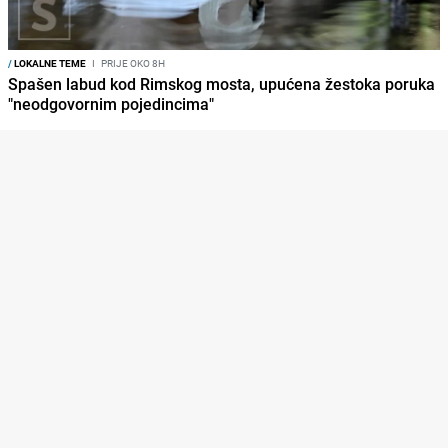
/
LOKALNE TEME
I
PRIJE OKO 8H
Spašen labud kod Rimskog mosta, upućena žestoka poruka
"neodgovornim pojedincima"