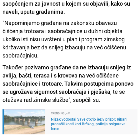
saopćenjem za javnost u kojem su objavili, kako su
naveli, uputu građanima.
"Napominjemo građane na zakonsku obavezu
čišćenja trotoara i saobraćajnice u dužini objekta
ukoliko isti nisu uvršteni u plan i program zimskog
kdržavanja bez da snijeg izbacuju na već očišćenu
saobraćajnicu.
Također
pozivamo građane da ne izbacuju snijeg iz
avlija, bašti, terasa i s krovova na već očišćene
saobraćajnice i trotoare. Takvim postupcima ponovo
se ugrožava sigurnost saobraćaja i pješaka
, te se
otežava rad zimske službe", saopćili su.
TRENDING
Nizak vodostaj Save otkrio jeziv prizor: Ribari
pronašli kosti kod Brčkog, policija osigurava
teren