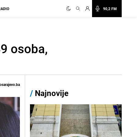
RADIO
90,2 FM
49 osoba,
osarajevo.ba
/
Najnovije