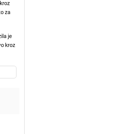
 kroz
to za
ila je
vo kroz