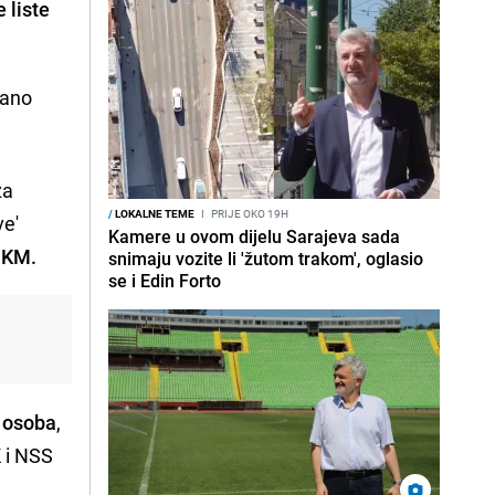
 liste
rano
za
/
LOKALNE TEME
I
PRIJE OKO 19H
ve'
Kamere u ovom dijelu Sarajeva sada
 KM.
snimaju vozite li 'žutom trakom', oglasio
se i Edin Forto
 osoba
,
 i NSS