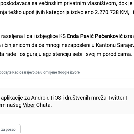
 poslodavaca sa većinskim privatnim vlasništvom, dok je
ja teško upošljivih kategorija izdvojeno 2.270.738 KM, i 
, raseljena lica i izbjeglice KS
Enda Pavić Pečenković
izraz
 i činjenicom da će mnogi nezaposleni u Kantonu Saraje
a rade i osiguraju egzistenciju sebi i svojim porodicama.
Dodajte Radiosarajevo.ba u omiljene Google izvore
aplikacije za
Android
|
iOS
i društvenih mreža
Twitter
|
utem našeg
Viber
Chata.
s za posao