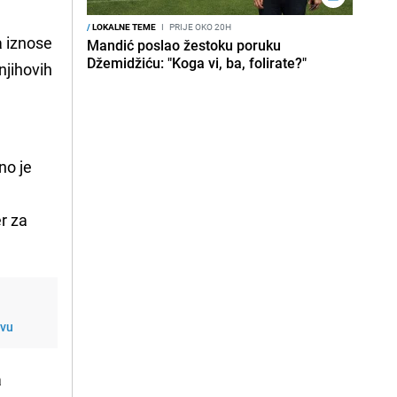
/
LOKALNE TEME
I
PRIJE OKO 20H
a iznose
Mandić poslao žestoku poruku
Džemidžiću: "Koga vi, ba, folirate?"
njihovih
no je
r za
evu
a