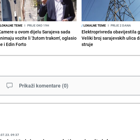
LOKALNE TEME
I
PRIJE OKO 19H
/
LOKALNE TEME
I
PRIJE 2 DANA
Kamere u ovom dijelu Sarajeva sada
Elektroprivreda obavijestila 
snimaju vozite li 'žutom trakom', oglasio
Veliki broj sarajevskih ulica 
e i Edin Forto
struje
Prikaži komentare
(
0
)
.07.23. 09:37