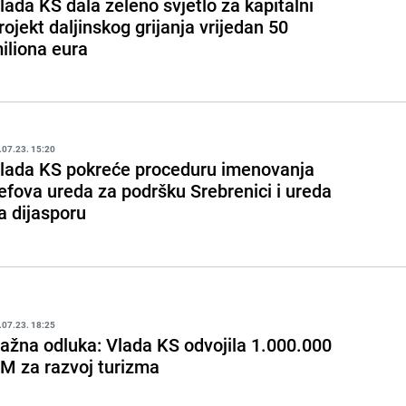
lada KS dala zeleno svjetlo za kapitalni
rojekt daljinskog grijanja vrijedan 50
iliona eura
.07.23. 15:20
lada KS pokreće proceduru imenovanja
efova ureda za podršku Srebrenici i ureda
a dijasporu
.07.23. 18:25
ažna odluka: Vlada KS odvojila 1.000.000
M za razvoj turizma