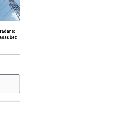
građane:
danas bez