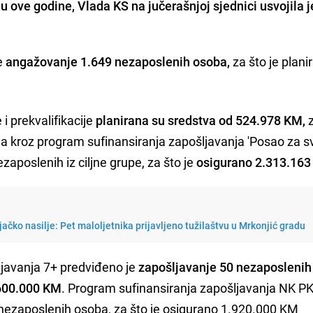
 ove godine, Vlada KS na jučerašnjoj sjednici usvojila je
e
angažovanje 1.649 nezaposlenih osoba,
za što je plani
i prekvalifikacije
planirana su sredstva od 524.978 KM,
 kroz program sufinansiranja zapošljavanja 'Posao za s
aposlenih iz ciljne grupe, za što je
osigurano 2.313.163
njačko nasilje: Pet maloljetnika prijavljeno tužilaštvu u Mrkonjić gradu
javanja 7+ predviđeno je
zapošljavanje 50 nezaposlenih
600.000 KM
. Program sufinansiranja zapošljavanja NK PK
 nezaposlenih osoba, za što je osigurano 1.920.000 KM