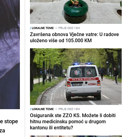
/
LOKALNE TEME
I
PRIJE OKO 16H
Završena obnova Vječne vatre: U radove
uloženo više od 105.000 KM
/
LOKALNE TEME
I
PRIJE OKO 18H
Osiguranik ste ZZO KS. Možete li dobiti
še stope
hitnu medicinsku pomoć u drugom
kantonu ili entitetu?
 za