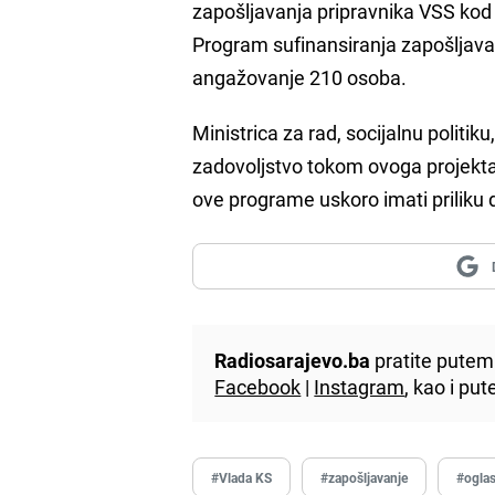
zapošljavanja pripravnika VSS kod
Program sufinansiranja zapošljavan
angažovanje 210 osoba.
Ministrica za rad, socijalnu politiku
zadovoljstvo tokom ovoga projekta
ove programe uskoro imati priliku d
Radiosarajevo.ba
pratite putem 
Facebook
|
Instagram
, kao i p
#Vlada KS
#zapošljavanje
#ogla