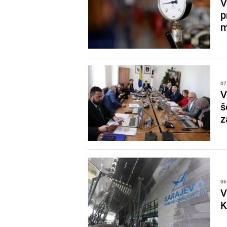
V
p
m
07
V
š
z
06
V
K