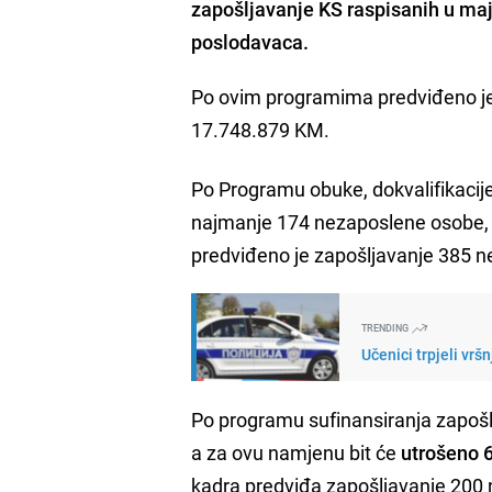
zapošljavanje KS raspisanih u maju
poslodavaca.
Po ovim programima predviđeno j
17.748.879 KM.
Po Programu obuke, dokvalifikacije 
najmanje 174 nezaposlene osobe, a
predviđeno je zapošljavanje 385 nez
TRENDING
Učenici trpjeli vrš
Po programu sufinansiranja zapošl
a za ovu namjenu bit će
utrošeno 
kadra predviđa zapošljavanje 200