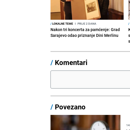
/
LOKALNE TEME
I
PRIJE 2 DANA
/
Nakon tri koncerta za pamćenje: Grad
Sarajevo odao priznanje Dini Merlinu
s
/
Komentari
/
Povezano
14