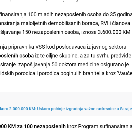
finansiranja 100 mladih nezaposlenih osoba do 35 godin
siranja maloljetnih demobilisanih boraca, RVI i članova 
ošljavanje 150 nezaposlenih osoba, iznose 3.600.000 KM
nja pripravnika VSS kod poslodavaca iz javnog sektora
poslenih osoba
iz te ciljne skupine, a za tu svrhu predviđe
siranje zapošljavanja 50 doktora medicine osigurano je
dskih porodica i porodica poginulih branitelja kroz 'Vauče
skoro 2.000.000 KM: Uskoro počinje izgradnja važne raskrsnice u Saraj
.000 KM za 100 nezaposlenih
kroz Program sufinansiranj