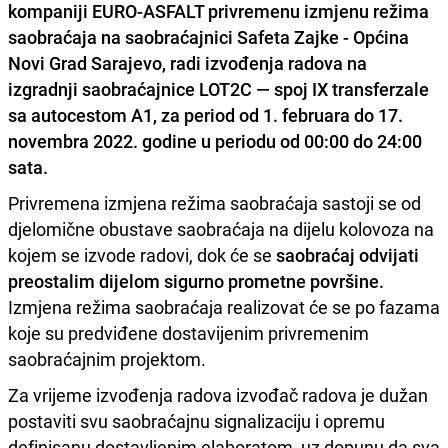
kompaniji EURO-ASFALT privremenu izmjenu režima
saobraćaja na saobraćajnici Safeta Zajke - Općina
Novi Grad Sarajevo, radi izvođenja radova na
izgradnji saobraćajnice LOT2C — spoj IX transferzale
sa autocestom A1, za period od
1. februara do 17.
novembra 2022. godine u periodu od 00:00 do 24:00
sata.
Privremena izmjena režima saobraćaja sastoji se od
djelomične obustave saobraćaja na dijelu kolovoza na
kojem se izvode radovi, dok će se
saobraćaj odvijati
preostalim dijelom sigurno prometne površine.
Izmjena režima saobraćaja realizovat će se po fazama
koje su predviđene dostavijenim privremenim
saobraćajnim projektom.
Za vrijeme izvođenja radova izvođač radova je dužan
postaviti svu saobraćajnu signalizaciju i opremu
definisanu dostavljenim elaboratom, uz dopunu da sva