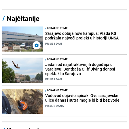
/
Najčitanije
/
LOKALNE TEME
Sarajevo dobija novi kampus: Vlada KS
podržala najveći projekt u historiji UNSA
PRIJE 1 DAN
/
LOKALNE TEME
Jedan od najatraktivnijih događaja u
Sarajevu: Bentbaša Cliff Diving donosi
spektakl u Sarajevo
PRIJE 1 DAN
/
LOKALNE TEME
Vodovod objavio spisak: Ove sarajevske
ulice danas i sutra mogle bi biti bez vode
PRIJE 2 DANA