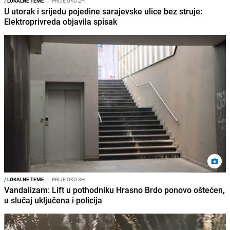
/
LOKALNE TEME
I
PRIJE OKO 2H
U utorak i srijedu pojedine sarajevske ulice bez struje:
Elektroprivreda objavila spisak
/
LOKALNE TEME
I
PRIJE OKO 3H
Vandalizam: Lift u pothodniku Hrasno Brdo ponovo oštećen,
u slučaj uključena i policija