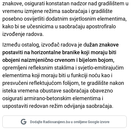
znakove, osigurati konstatan nadzor nad gradilištem u
vremenu izmjene režima saobraćaja i gradilište
posebno osvijetliti dodatnim svjetlosnim elementima,
kako bi se učesnicima u saobraćaju apostrofiralo
izvođenje radova.
Između ostalog, izvođač radova je d
užan znakove
postaviti na horizontalne branike koji moraju biti
obojeni naizmjenično crvenom i bijelom bojom,
opremljeni refleksnim staklima i svjetlo-emitirajućim
elementima koji moraju biti u funkciji noću kao i
presvučeni reflektujućom folijom, te gradilište nakon
isteka vremena obustave saobraćaja obavezno
osigurati armirano-betonskim elementima i
uspostaviti redovan režim odvijanja saobraćaja.
Dodajte Radiosarajevo.ba u omiljene Google izvore