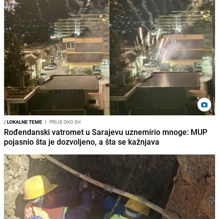
/
LOKALNE TEME
I
PRIJE OKO 3H
Rođendanski vatromet u Sarajevu uznemirio mnoge: MUP
pojasnio šta je dozvoljeno, a šta se kažnjava