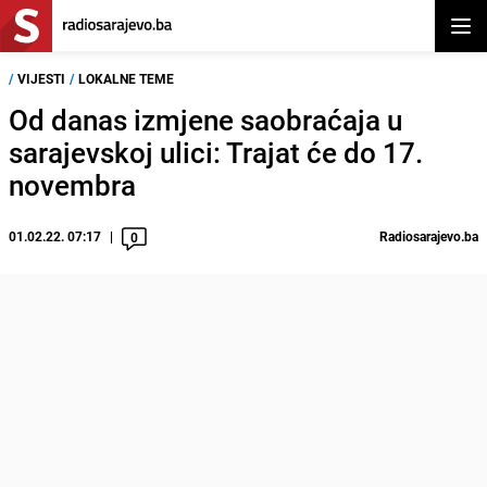
Otvor
/
VIJESTI
/
LOKALNE TEME
Od danas izmjene saobraćaja u
sarajevskoj ulici: Trajat će do 17.
novembra
01.02.22. 07:17
Radiosarajevo.ba
0