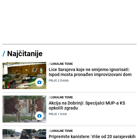
/
Najčitanije
/
LOKALNE TEME
Lice Sarajeva koje ne smijemo ignorisati:
Ispod mosta pronađen improvizovani dom
PRIJE 2 DANA
/
LOKALNE TEME
Akcija na Dobrinji: Specijalci MUP-a KS
opkolili zgradu
PRIJE 1 DAN
/
LOKALNE TEME
Pripremite kanistere: Više od 20 sarajevskih