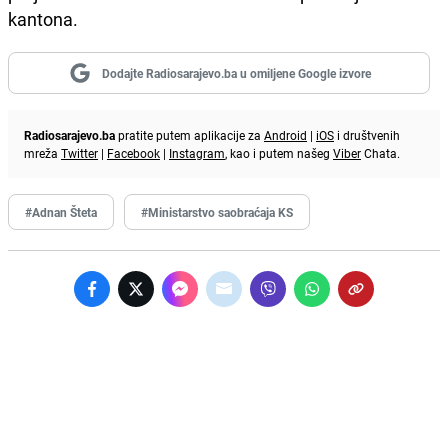
kantona.
Dodajte Radiosarajevo.ba u omiljene Google izvore
Radiosarajevo.ba
pratite putem aplikacije za
Android
|
iOS
i društvenih
mreža
Twitter
|
Facebook
|
Instagram
, kao i putem našeg
Viber
Chata.
#Adnan Šteta
#Ministarstvo saobraćaja KS