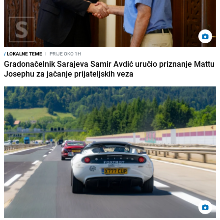
/
LOKALNE TEME
I
PRIJE OKO 1H
Gradonačelnik Sarajeva Samir Avdić uručio priznanje Mattu
Josephu za jačanje prijateljskih veza