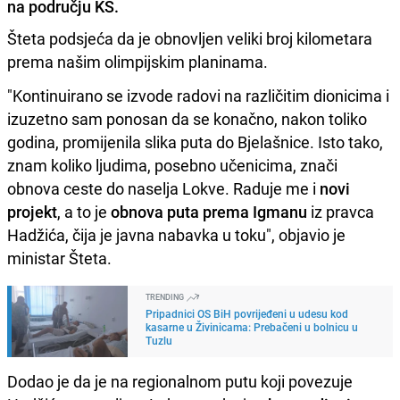
na području KS.
Šteta podsjeća da je obnovljen veliki broj kilometara
prema našim olimpijskim planinama.
"Kontinuirano se izvode radovi na različitim dionicima i
izuzetno sam ponosan da se konačno, nakon toliko
godina, promijenila slika puta do Bjelašnice. Isto tako,
znam koliko ljudima, posebno učenicima, znači
obnova ceste do naselja Lokve. Raduje me i
novi
projekt
, a to je
obnova puta prema Igmanu
iz pravca
Hadžića, čija je javna nabavka u toku", objavio je
ministar Šteta.
TRENDING
Pripadnici OS BiH povrijeđeni u udesu kod
kasarne u Živinicama: Prebačeni u bolnicu u
Tuzlu
Dodao je da je na regionalnom putu koji povezuje