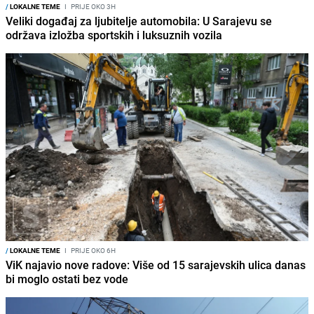
/
LOKALNE TEME
I
PRIJE OKO 3H
Veliki događaj za ljubitelje automobila: U Sarajevu se
održava izložba sportskih i luksuznih vozila
/
LOKALNE TEME
I
PRIJE OKO 6H
ViK najavio nove radove: Više od 15 sarajevskih ulica danas
bi moglo ostati bez vode