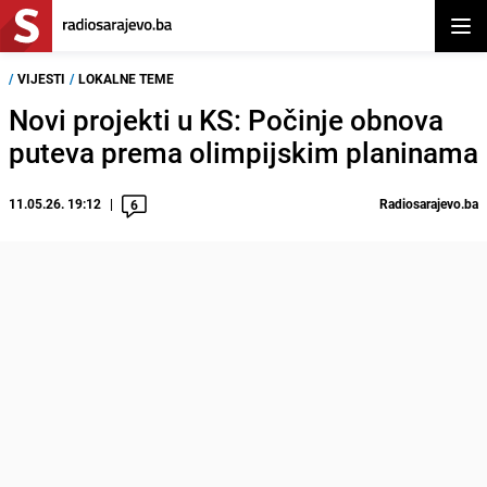
Otvor
/
VIJESTI
/
LOKALNE TEME
Novi projekti u KS: Počinje obnova
puteva prema olimpijskim planinama
11.05.26. 19:12
Radiosarajevo.ba
6