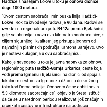
Hadžiće s naseljem Lokve u toku je
obnova dionice
duge 1000 metara
.
"Ovom cestom saobraća i minibuska linija
Hadžići-
Lokve
. Rok za izvođenje radova je 90 dana. Radovi se
izvode i na regionalnom putu
R442a prema Bjelašnici
,
gdje se obnavljaju nova dva kilometra saobraćajnice, s
ciljem sigurnijeg i kvalitetnijeg pristupa jednom od
najvažnijih planinskih područja Kantona Sarajevo. Ovo
je nastavak ulaganja u ovu saobraćajnicu.
Kako je navedeno, u toku je javna nabavka za obnovu
regionalnog puta
Hadžići-Gornja Grkarica
, ceste koja
vodi
prema Igmanu i Bjelašnici
, na dionici od spoja s
lokalnom cestom za Igmansku džamiju do kružnog
toka kod Doma policije. Obnovom će se dobiti novih
5,3 kilometra saobraćajnice", objavio je Šteta ističući
da će se u narednom periodu realizovati još značajnih
projekata cestovne infrastrukture na području