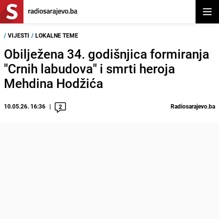
Otvor
/
VIJESTI
/
LOKALNE TEME
Obilježena 34. godišnjica formiranja
"Crnih labudova" i smrti heroja
Mehdina Hodžića
10.05.26. 16:36
Radiosarajevo.ba
2