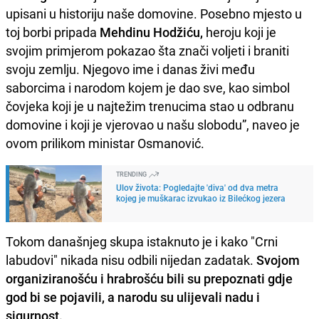
upisani u historiju naše domovine. Posebno mjesto u
toj borbi pripada
Mehdinu Hodžiću,
heroju koji je
svojim primjerom pokazao šta znači voljeti i braniti
svoju zemlju. Njegovo ime i danas živi među
saborcima i narodom kojem je dao sve, kao simbol
čovjeka koji je u najtežim trenucima stao u odbranu
domovine i koji je vjerovao u našu slobodu”, naveo je
ovom prilikom ministar Osmanović.
TRENDING
Ulov života: Pogledajte 'diva' od dva metra
kojeg je muškarac izvukao iz Bilećkog jezera
Tokom današnjeg skupa istaknuto je i kako "Crni
labudovi" nikada nisu odbili nijedan zadatak.
Svojom
organiziranošću i hrabrošću bili su prepoznati gdje
god bi se pojavili, a narodu su ulijevali nadu i
sigurnost.