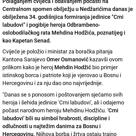
Polaganjem cvijeća i odavanjem počasti na
Centralnom spomen obilježju u Nedžarićima danas je
obilježena 34. godišnjica formiranja jedinice "Crni
labudovi" i pogibije heroja Odbrambeno-
oslobodilačkog rata Mehdina Hodžića, poznatijeg i
kao Kapetan Senad.
Cvijeće je položio i ministar za boračka pitanja
Kantona Sarajevo
Omer Osmanović
kazavši ovom
prilikom kako je heroj
Mehdin Hodžić
bio primjer
istinskog borca i patriote koji je vjerovao u Bosnu i
Hercegovinu i za nju dao ono najvrijednije.
"Danas se s ponosom i poštovanjem sjećamo svih
heroja i šehida jedinice 'Crni labudovi', ali i odajemo
počast narodnom heroju Mehdinu Hodžiću.
'Crni
labudovi' bili su simbol hrabrosti, discipline i
odlučnosti u najtežim danima za Bosnu i
Hercegovinu.
Njihova borba i žrtva ostaju trajno