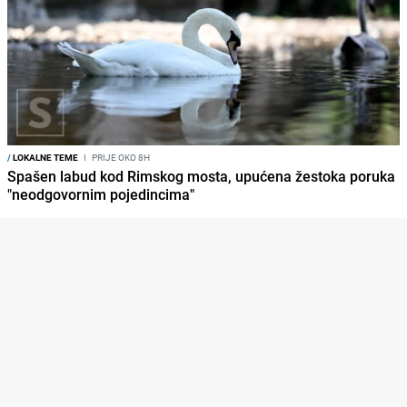
/
LOKALNE TEME
I
PRIJE OKO 8H
Spašen labud kod Rimskog mosta, upućena žestoka poruka
"neodgovornim pojedincima"