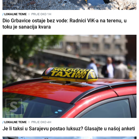
/
LOKALNE TEME
I
PRIJE OKO 1H
Dio Grbavice ostaje bez vode: Radnici ViK-a na terenu, u
toku je sanacija kvara
/
LOKALNE TEME
I
PRIJE OKO 4H
Je li taksi u Sarajevu postao luksuz? Glasajte u našoj anketi