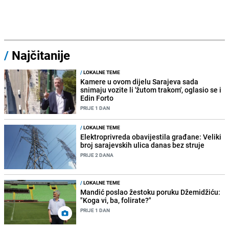
/
Najčitanije
/
LOKALNE TEME
Kamere u ovom dijelu Sarajeva sada
snimaju vozite li 'žutom trakom', oglasio se i
Edin Forto
PRIJE 1 DAN
/
LOKALNE TEME
Elektroprivreda obavijestila građane: Veliki
broj sarajevskih ulica danas bez struje
PRIJE 2 DANA
/
LOKALNE TEME
Mandić poslao žestoku poruku Džemidžiću:
"Koga vi, ba, folirate?"
PRIJE 1 DAN