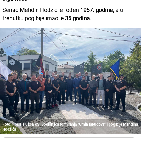
Senad Mehdin Hodžić je rođen
1957. godine,
a u
trenutku pogibije imao je
35 godina.
Foto: Press služba KS: Godišnjica formiranja "Crnih labudova" i pogiblje Mehdina
Hodžića