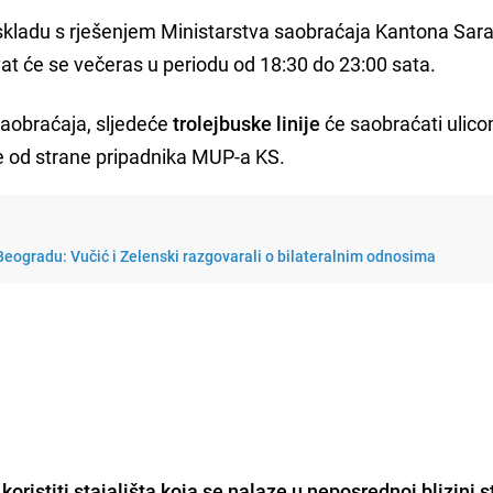
skladu s rješenjem Ministarstva saobraćaja Kantona Sar
vat će se večeras u periodu od 18:30 do 23:00 sata.
aobraćaja, sljedeće
trolejbuske linije
će saobraćati ulic
e od strane pripadnika MUP-a KS.
eogradu: Vučić i Zelenski razgovarali o bilateralnim odnosima
 koristiti stajališta koja se nalaze u neposrednoj blizini 