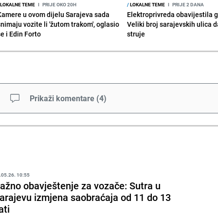
LOKALNE TEME
I
PRIJE OKO 20H
/
LOKALNE TEME
I
PRIJE 2 DANA
Kamere u ovom dijelu Sarajeva sada
Elektroprivreda obavijestila 
snimaju vozite li 'žutom trakom', oglasio
Veliki broj sarajevskih ulica 
e i Edin Forto
struje
Prikaži komentare
(
4
)
.05.26. 10:55
ažno obavještenje za vozače: Sutra u
arajevu izmjena saobraćaja od 11 do 13
ati