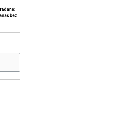
građane:
danas bez