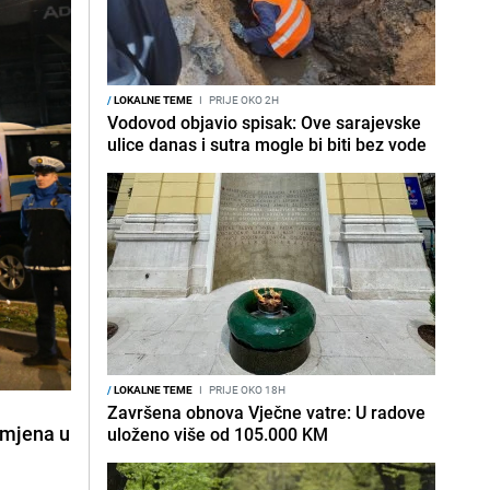
/
LOKALNE TEME
I
PRIJE OKO 2H
Vodovod objavio spisak: Ove sarajevske
ulice danas i sutra mogle bi biti bez vode
/
LOKALNE TEME
I
PRIJE OKO 18H
Završena obnova Vječne vatre: U radove
zmjena u
uloženo više od 105.000 KM