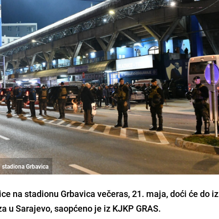
d stadiona Grbavica
e na stadionu Grbavica večeras, 21. maja, doći će do i
za u Sarajevo, saopćeno je iz KJKP GRAS.