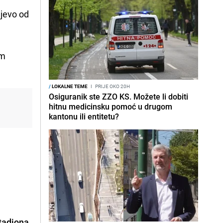
ajevo od
om
/
LOKALNE TEME
I
PRIJE OKO 20H
Osiguranik ste ZZO KS. Možete li dobiti
hitnu medicinsku pomoć u drugom
kantonu ili entitetu?
stadiona