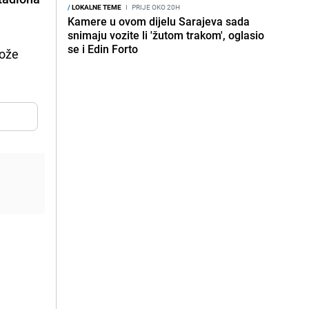
/
LOKALNE TEME
I
PRIJE OKO 20H
Kamere u ovom dijelu Sarajeva sada
snimaju vozite li 'žutom trakom', oglasio
se i Edin Forto
može