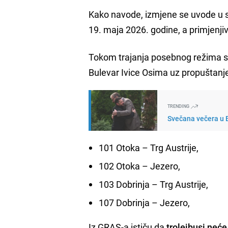
Kako navode, izmjene se uvode u 
19. maja 2026. godine, a primjenji
Tokom trajanja posebnog režima s
Bulevar Ivice Osima uz propuštanj
TRENDING
Svečana večera u B
101 Otoka – Trg Austrije,
102 Otoka – Jezero,
103 Dobrinja – Trg Austrije,
107 Dobrinja – Jezero,
Iz GRAS-a ističu da
trolejbusi neće