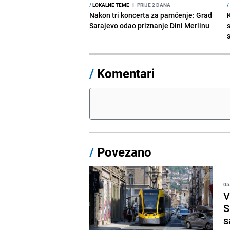
/
LOKALNE TEME
I
PRIJE 2 DANA
/
Nakon tri koncerta za pamćenje: Grad
Sarajevo odao priznanje Dini Merlinu
s
/
Komentari
/
Povezano
05
V
S
s