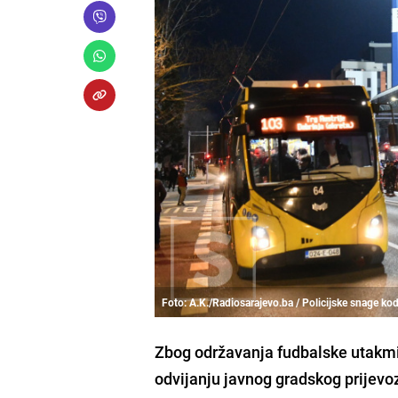
Foto: A.K./Radiosarajevo.ba / Policijske snage ko
Zbog održavanja fudbalske utakmic
odvijanju javnog gradskog prijevo