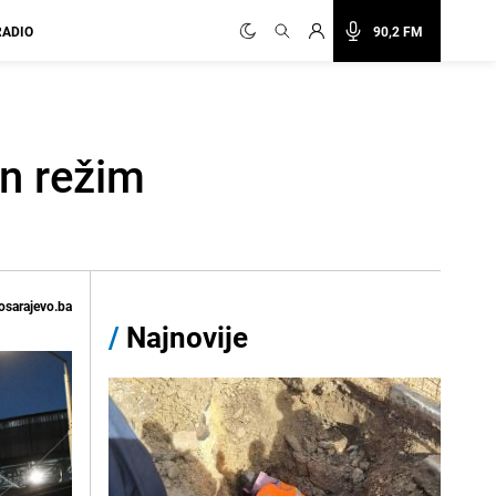
RADIO
90,2 FM
n režim
osarajevo.ba
/
Najnovije