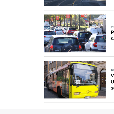
24
P
s
12
V
U
s