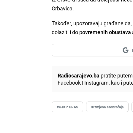
Grbavica.
Također, upozoravaju građane da, 
dolaziti i do p
ovremenih obustava 
Radiosarajevo.ba
pratite putem 
Facebook
|
Instagram
, kao i p
#KJKP GRAS
#Izmjena saobraćaja