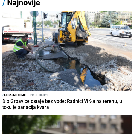
/
Najnovije
/
LOKALNE TEME
I
PRIJE OKO 2H
Dio Grbavice ostaje bez vode: Radnici ViK-a na terenu, u
toku je sanacija kvara