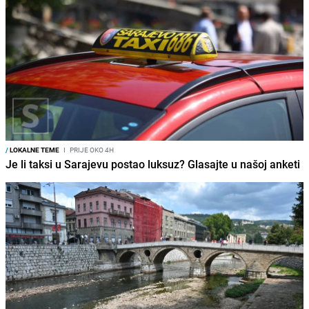
/
LOKALNE TEME
I
PRIJE OKO 4H
Je li taksi u Sarajevu postao luksuz? Glasajte u našoj anketi