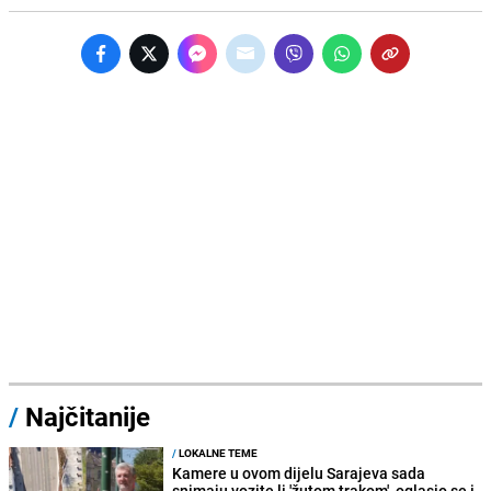
/
Najčitanije
/
LOKALNE TEME
Kamere u ovom dijelu Sarajeva sada
snimaju vozite li 'žutom trakom', oglasio se i