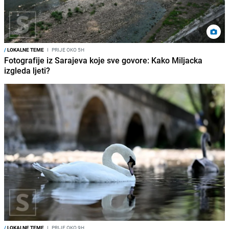
/
LOKALNE TEME
I
PRIJE OKO 5H
Fotografije iz Sarajeva koje sve govore: Kako Miljacka
izgleda ljeti?
/
LOKALNE TEME
I
PRIJE OKO 9H