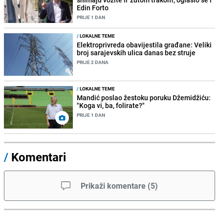
Edin Forto
PRIJE 1 DAN
/
LOKALNE TEME
Elektroprivreda obavijestila građane: Veliki
broj sarajevskih ulica danas bez struje
PRIJE 2 DANA
/
LOKALNE TEME
Mandić poslao žestoku poruku Džemidžiću:
"Koga vi, ba, folirate?"
PRIJE 1 DAN
/
Komentari
Prikaži komentare
(
5
)