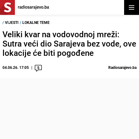
Otvor
/
VIJESTI
/
LOKALNE TEME
Veliki kvar na vodovodnoj mreži:
Sutra veći dio Sarajeva bez vode, ove
lokacije će biti pogođene
04.06.26. 17:05
Radiosarajevo.ba
5