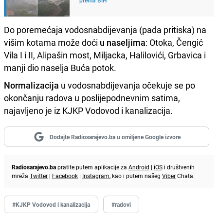
Do poremećaja vodosnabdijevanja (pada pritiska) na
višim kotama može doći
u naseljima
: Otoka, Čengić
Vila I i II, Alipašin most, Miljacka, Halilovići, Grbavica i
manji dio naselja Buća potok.
Normalizacija
u vodosnabdijevanja očekuje se po
okončanju radova u poslijepodnevnim satima,
najavljeno je iz KJKP Vodovod i kanalizacija.
Dodajte Radiosarajevo.ba u omiljene Google izvore
Radiosarajevo.ba
pratite putem aplikacije za
Android
|
iOS
i društvenih
mreža
Twitter
|
Facebook
|
Instagram
, kao i putem našeg
Viber
Chata.
#KJKP Vodovod i kanalizacija
#radovi