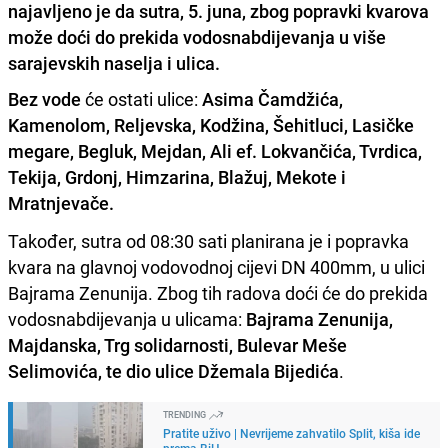
najavljeno je da sutra, 5. juna, zbog popravki kvarova
može doći do prekida vodosnabdijevanja u više
sarajevskih naselja i ulica.
Bez vode
će ostati ulice:
Asima Čamdžića,
Kamenolom, Reljevska, Kodžina, Šehitluci, Lasičke
megare, Begluk, Mejdan, Ali ef. Lokvančića, Tvrdica,
Tekija, Grdonj, Himzarina, Blažuj, Mekote i
Mratnjevače.
Također, sutra od 08:30 sati planirana je i popravka
kvara na glavnoj vodovodnoj cijevi DN 400mm, u ulici
Bajrama Zenunija. Zbog tih radova doći će do prekida
vodosnabdijevanja u ulicama:
Bajrama Zenunija,
Majdanska, Trg solidarnosti, Bulevar Meše
Selimovića, te dio ulice Džemala Bijedića
.
TRENDING
Pratite uživo | Nevrijeme zahvatilo Split, kiša ide
prema BiH